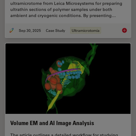
ultramicrotome from Leica Microsystems for preparing
ultrathin sections of polymer samples under both
ambient and cryogenic conditions. By presenting…
Sep 30, 2025
Case Study
Ultramicrotomía
Ultrami
Volume EM and AI Image Analysis
The article outlines a detailed workflow for studying