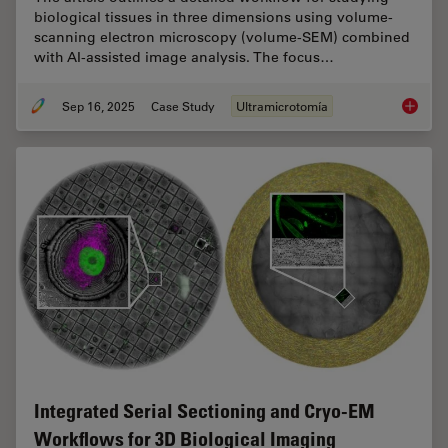
biological tissues in three dimensions using volume-
scanning electron microscopy (volume-SEM) combined
with AI-assisted image analysis. The focus…
Sep 16, 2025
Case Study
Ultramicrotomía
Volume 
Integrated Serial Sectioning and Cryo-EM
Workflows for 3D Biological Imaging