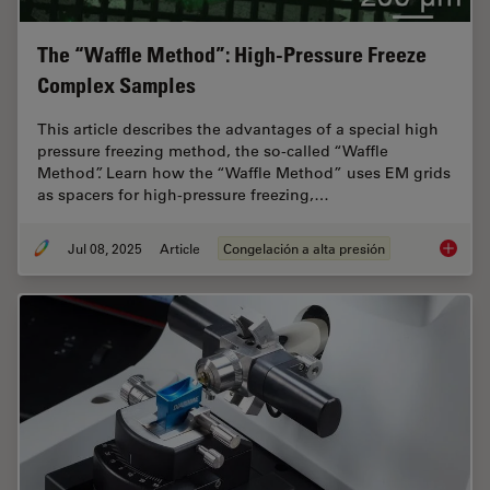
The “Waffle Method”: High-Pressure Freeze
Complex Samples
This article describes the advantages of a special high
pressure freezing method, the so-called “Waffle
Method”. Learn how the “Waffle Method” uses EM grids
as spacers for high-pressure freezing,…
Jul 08, 2025
Article
Congelación a alta presión
The “Wa