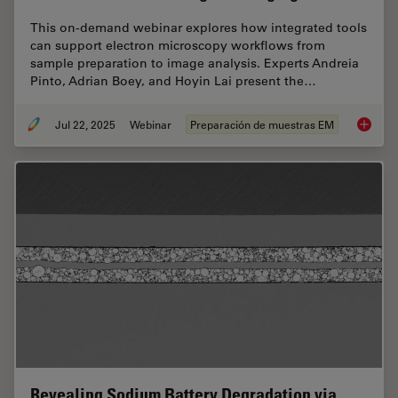
This on-demand webinar explores how integrated tools
can support electron microscopy workflows from
sample preparation to image analysis. Experts Andreia
Pinto, Adrian Boey, and Hoyin Lai present the…
Jul 22, 2025
Webinar
Preparación de muestras EM
Integra
Revealing Sodium Battery Degradation via