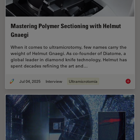
Mastering Polymer Sectioning with Helmut
Gnaegi
When it comes to ultramicrotomy, few names carry the
weight of Helmut Gnaegi. As co-founder of Diatome, a
global leader in diamond knife technology, Helmut has
spent decades refining the art and…
Jul 04, 2025
Interview
Ultramicrotomía
Masteri