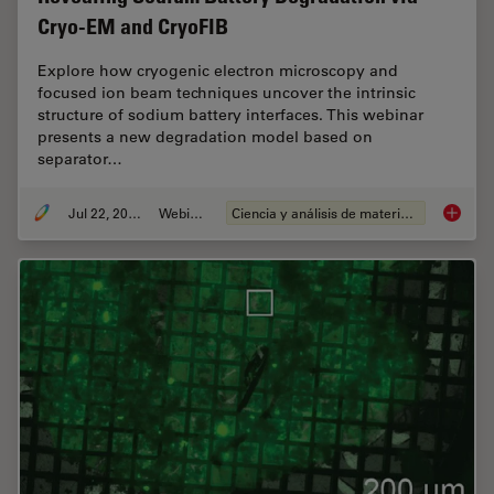
Cryo-EM and CryoFIB
Explore how cryogenic electron microscopy and
focused ion beam techniques uncover the intrinsic
structure of sodium battery interfaces. This webinar
presents a new degradation model based on
separator…
Jul 22, 2025
Webinar
Ciencia y análisis de materiales
Reveali