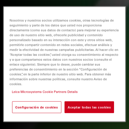
Nosotros y nuestros socios utilizamos cookies, otras tecnologías de
seguimiento y parte de los datos que usted nos proporciona
directamente (como sus datos de contacto) para mejorar su experiencia
de uso de nuestro sitio web, ofrecerle publicidad y contenido
personalizado basado en su interacción con este y otros sitios web,
permitirle compartir contenido en redes sociales, efectuar análisis y
medir la efectividad de nuestras campañas publicitarias. Al hacer clic en
“Aceptar todas las cookies”, usted otorga su consentimiento al respecto
y a que compartamos estos datos con nuestros socios (consulte el
enlace siguiente). Siempre que lo desee, puede cambiar sus
preferencias de consentimiento en la sección “Configuración de
cookies”, en la parte inferior de nuestro sitio web. Para obtener más
información sobre nuestras políticas, consulte nuestro Aviso de
cookies.
Leica Microsystems Cookie Partners Details
Configuración de cookies
Aceptar todas las cookies