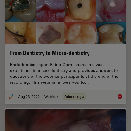
From Dentistry to Micro-dentistry
Endodontics expert Fabio Gorni shares his vast
experience in micro-dentistry and provides answers to
questions of the webinar participants at the end of the
recording. This webinar allows you to…
Aug 03, 2020
Webinar
Odontología
From De