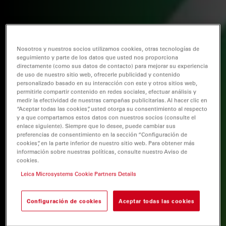
Nosotros y nuestros socios utilizamos cookies, otras tecnologías de
seguimiento y parte de los datos que usted nos proporciona
directamente (como sus datos de contacto) para mejorar su experiencia
de uso de nuestro sitio web, ofrecerle publicidad y contenido
personalizado basado en su interacción con este y otros sitios web,
permitirle compartir contenido en redes sociales, efectuar análisis y
medir la efectividad de nuestras campañas publicitarias. Al hacer clic en
“Aceptar todas las cookies”, usted otorga su consentimiento al respecto
y a que compartamos estos datos con nuestros socios (consulte el
enlace siguiente). Siempre que lo desee, puede cambiar sus
preferencias de consentimiento en la sección “Configuración de
cookies”, en la parte inferior de nuestro sitio web. Para obtener más
información sobre nuestras políticas, consulte nuestro Aviso de
cookies.
Leica Microsystems Cookie Partners Details
Configuración de cookies
Aceptar todas las cookies