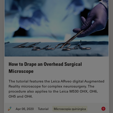
How to Drape an Overhead Surgical
Microscope
The tutorial features the Leica ARveo digital Augmented
Reality microscope for complex neurosurgery. The
procedure also applies to the Leica M530 OHX, OH6,
OH5 and OH4.
Apr 06, 2020
Tutorial
Microscopía quirúrgica
How to 