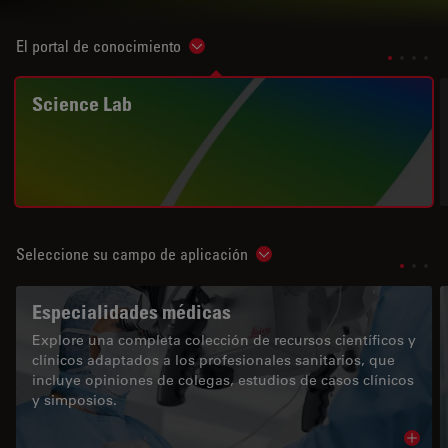
El portal de conocimiento
Show subnavigation
Science Lab
Seleccione su campo de aplicación
Show subnavigation
Especialidades médicas
Explore una completa colección de recursos científicos y
clínicos adaptados a los profesionales sanitarios, que
incluye opiniones de colegas, estudios de casos clínicos
y simposios.
Read 