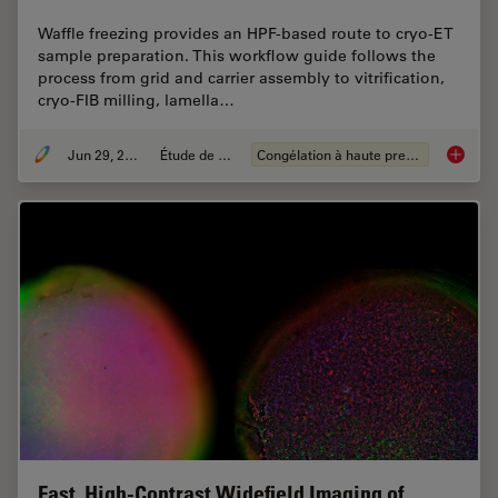
Waffle freezing provides an HPF-based route to cryo-ET
sample preparation. This workflow guide follows the
process from grid and carrier assembly to vitrification,
cryo-FIB milling, lamella…
Jun 29, 2026
Étude de cas
Congélation à haute pression
Waffle 
Fast, High-Contrast Widefield Imaging of