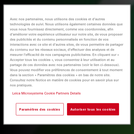
Avec nos partenaires, nous utilisons des cookies et d’autres
technologies de suivi. Nous utilisons également certaines données que
vous nous fournissez directement, comme vos coordonnées, afin
d’améliorer votre expérience utilisateur sur notre site, de vous proposer
des publicités et du contenu personnalisés en fonction de vos
interactions avec ce site et d’autres sites, de vous permettre de partager
du contenu sur les réseaux sociaux, d’effectuer des analyses et de
mesurer l’efficacité de nos campagnes publicitaires. En cliquant sur «
Accepter tous les cookies », vous consentez à leur utilisation et au
partage de ces données avec nos partenaires (voir le lien ci-dessous).
Vous pouvez modifier vos préférences de consentement à tout moment
dans la section « Paramètres des cookies » en bas de notre site.
Consultez notre Notice en matière de cookies pour en savoir plus sur
nos pratiques.
Leica Microsystems Cookie Partners Details
Paramètres des cookies
Autoriser tous les cookies