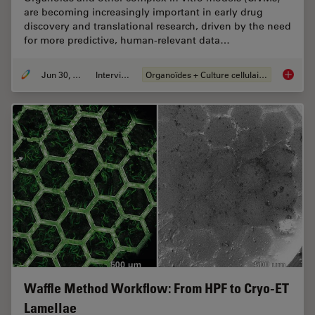
are becoming increasingly important in early drug
discovery and translational research, driven by the need
for more predictive, human-relevant data…
Jun 30, 2026
Interviews
Organoïdes + Culture cellulaire en 3D
What’s 
Waffle Method Workflow: From HPF to Cryo-ET
Lamellae