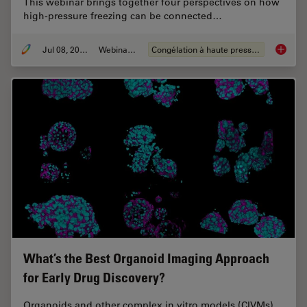
This webinar brings together four perspectives on how
high-pressure freezing can be connected…
Jul 08, 2026
Webinaire
Congélation à haute pression
Cryo-ET
What’s the Best Organoid Imaging Approach
for Early Drug Discovery?
Organoids and other complex in vitro models (CIVMs)