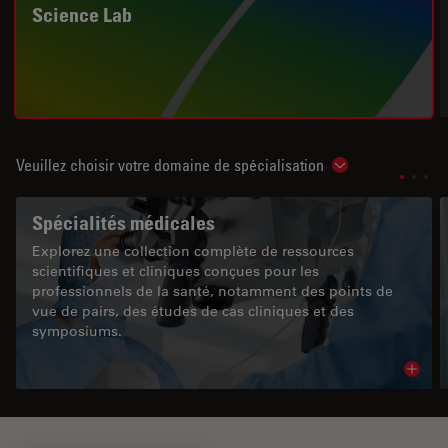
Science Lab
Veuillez choisir votre domaine de spécialisation
Show subnavigat
Spécialités médicales
Explorez une collection complète de ressources
scientifiques et cliniques conçues pour les
professionnels de la santé, notamment des points de
vue de pairs, des études de cas cliniques et des
symposiums.
Read 