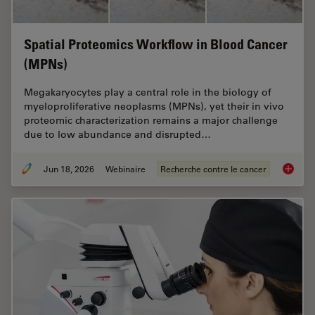
Spatial Proteomics Workflow in Blood Cancer
(MPNs)
Megakaryocytes play a central role in the biology of
myeloproliferative neoplasms (MPNs), yet their in vivo
proteomic characterization remains a major challenge
due to low abundance and disrupted…
Jun 18, 2026
Webinaire
Recherche contre le cancer
Spatial