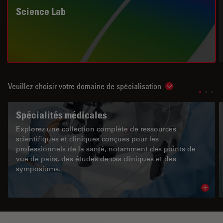
Science Lab
Veuillez choisir votre domaine de spécialisation
Show subnavigat
Spécialités médicales
Explorez une collection complète de ressources
scientifiques et cliniques conçues pour les
professionnels de la santé, notamment des points de
vue de pairs, des études de cas cliniques et des
symposiums.
Read 