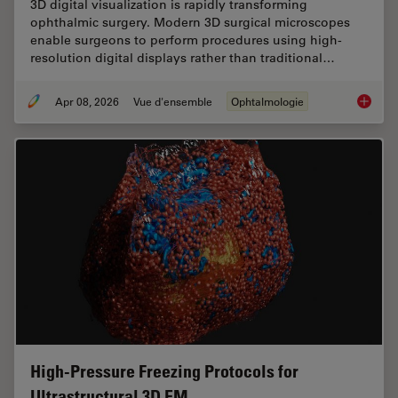
3D digital visualization is rapidly transforming
ophthalmic surgery. Modern 3D surgical microscopes
enable surgeons to perform procedures using high-
resolution digital displays rather than traditional…
Apr 08, 2026
Vue d'ensemble
Ophtalmologie
4 Key B
High-Pressure Freezing Protocols for
Ultrastructural 3D EM