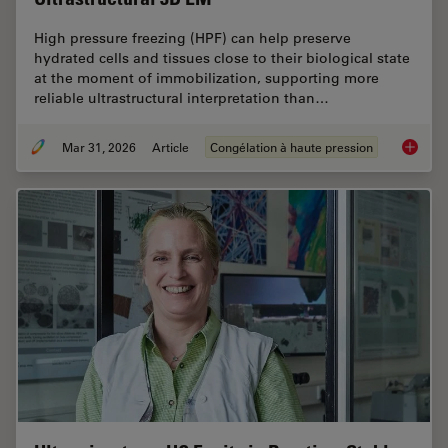
High pressure freezing (HPF) can help preserve
hydrated cells and tissues close to their biological state
at the moment of immobilization, supporting more
reliable ultrastructural interpretation than…
Mar 31, 2026
Article
Congélation à haute pression
High-Pr