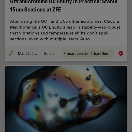
Ultramicrotome UC Enuity in Practice: Stable
15 nm Sections at ZFE
After using the UCT and UC6 ultramicrotomes, Claudia
Mayrhofer calls UC Enuity a leap in stability—so robust
that vibrations and temperature shifts don’t spoil
sections, even with multiple users. Auto…
Mar 25, 2026
Galeries
Préparation de l'échantillon EM
Ultrami