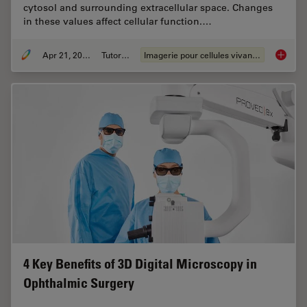
cytosol and surrounding extracellular space. Changes
in these values affect cellular function.…
Apr 21, 2026
Tutoriel
Imagerie pour cellules vivantes
Ratiomet
4 Key Benefits of 3D Digital Microscopy in
Ophthalmic Surgery