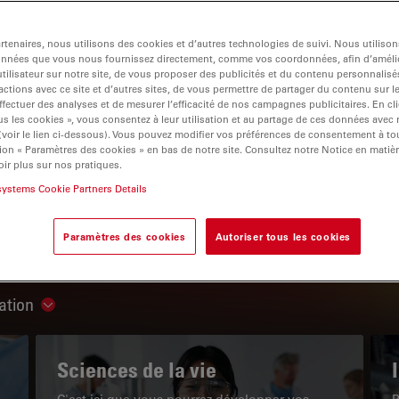
tenaires, nous utilisons des cookies et d’autres technologies de suivi. Nous utiliso
onnées que vous nous fournissez directement, comme vos coordonnées, afin d’amélio
tilisateur sur notre site, de vous proposer des publicités et du contenu personnalisé
actions avec ce site et d’autres sites, de vous permettre de partager du contenu sur l
igation
ffectuer des analyses et de mesurer l’efficacité de nos campagnes publicitaires. En cl
s les cookies », vous consentez à leur utilisation et au partage de ces données avec
 (voir le lien ci-dessous). Vous pouvez modifier vos préférences de consentement à 
ion « Paramètres des cookies » en bas de notre site. Consultez notre Notice en matiè
LE PORTAIL DE CONNAISSANCES
ir plus sur nos pratiques.
systems Cookie Partners Details
Lire nos derniers articles
Paramètres des cookies
Autoriser tous les cookies
Read arti
ation
Show subnavigation
Sciences de la vie
C'est ici que vous pourrez développer vos
P