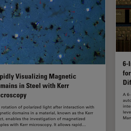
6-
fo
pidly Visualizing Magnetic
Di
mains in Steel with Kerr
croscopy
A 6
auto
inte
rotation of polarized light after interaction with
leve
netic domains in a material, known as the Kerr
Man
ect, enables the investigation of magnetized
ples with Kerr microscopy. It allows rapid…