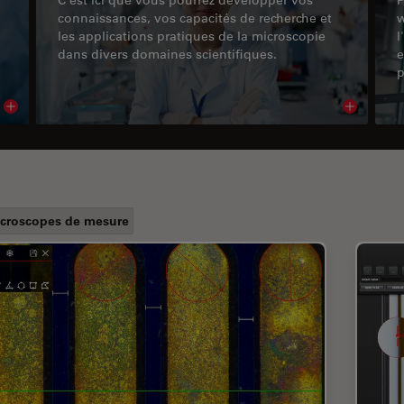
connaissances, vos capacités de recherche et
w
les applications pratiques de la microscopie
l
dans divers domaines scientifiques.
e
p
Read article
Read arti
croscopes de mesure