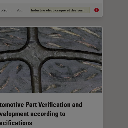
Feb 26, 2026
Article
Industrie électronique et des semi-conducteurs
Magnetic Domains in Steel with Kerr Microscopy
6-Inch Wafer Inspect
tomotive Part Verification and
velopment according to
ecifications