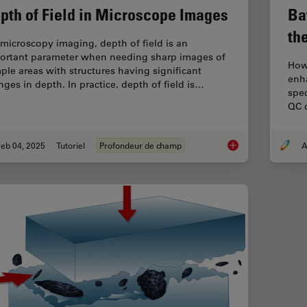
pth of Field in Microscope Images
Ba
th
 microscopy imaging, depth of field is an
ortant parameter when needing sharp images of
How 
ple areas with structures having significant
enh
nges in depth. In practice, depth of field is…
spec
QC d
eb 04, 2025
Tutoriel
Profondeur de champ
A
Depth of Field in M