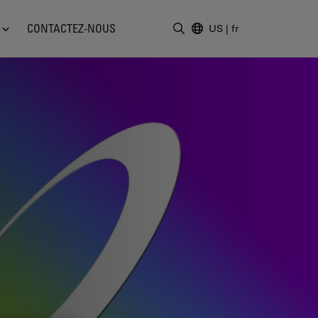
CONTACTEZ-NOUS
US
|
fr
Saisir un terme de recher