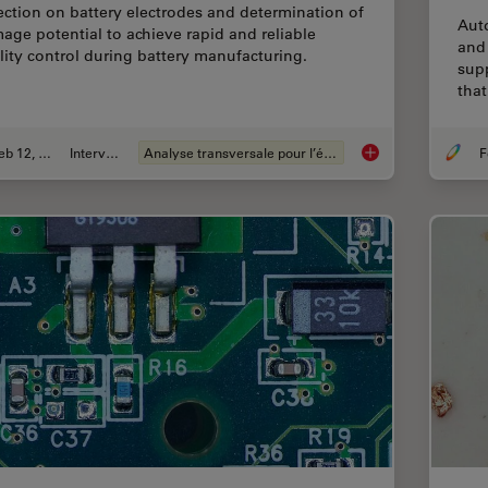
ection on battery electrodes and determination of
Aut
age potential to achieve rapid and reliable
and
lity control during battery manufacturing.
supp
that
Feb 12, 2026
Interviews
Analyse transversale pour l’électronique
F
Burr Detection Duri