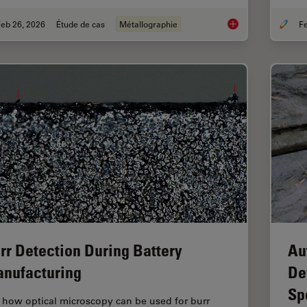
eb 26, 2026
Étude de cas
Métallographie
Rapidly Visualizing 
rr Detection During Battery
Au
nufacturing
De
Sp
 how optical microscopy can be used for burr