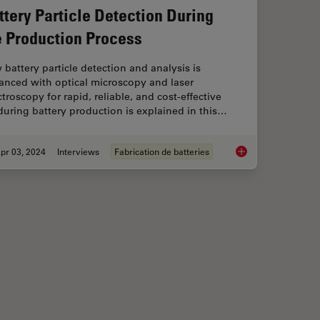
ttery Particle Detection During
e Production Process
battery particle detection and analysis is
anced with optical microscopy and laser
troscopy for rapid, reliable, and cost-effective
uring battery production is explained in this…
pr 03, 2024
Interviews
Fabrication de batteries
icroscope Images
Battery Particle Det