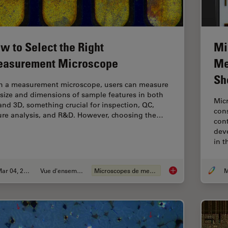
w to Select the Right
Mi
asurement Microscope
Me
Sh
h a measurement microscope, users can measure
 size and dimensions of sample features in both
Mic
and 3D, something crucial for inspection, QC,
cons
lure analysis, and R&D. However, choosing the…
cont
dev
in t
Mar 04, 2026
Vue d'ensemble
Microscopes de mesure
M
How to Select the 