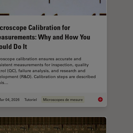
croscope Calibration for
asurements: Why and How You
ould Do It
roscope calibration ensures accurate and
istent measurements for inspection, quality
rol (QC), failure analysis, and research and
elopment (R&D). Calibration steps are described
his…
ar 04, 2026
Tutoriel
Microscopes de mesure
Right Measurement Microscope
Microscope Calibrat