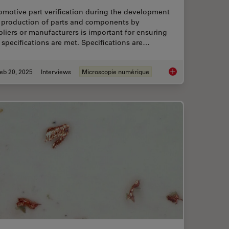
omotive part verification during the development
 production of parts and components by
liers or manufacturers is important for ensuring
 specifications are met. Specifications are…
eb 20, 2025
Interviews
Microscopie numérique
ng Battery Manufacturing
Automotive Part Veri