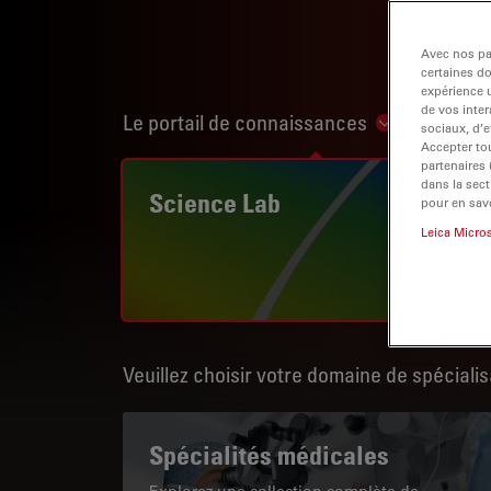
Avec nos par
certaines d
expérience u
de vos inter
Le portail de connaissances
Show subnav
sociaux, d’e
Accepter tou
partenaires
dans la sect
Science Lab
pour en savo
Leica Micro
Veuillez choisir votre domaine de spécialis
Spécialités médicales
Explorez une collection complète de