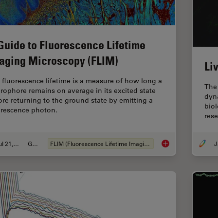
Guide to Fluorescence Lifetime
aging Microscopy (FLIM)
Li
 fluorescence lifetime is a measure of how long a
The 
orophore remains on average in its excited state
dyna
ore returning to the ground state by emitting a
biol
orescence photon.
res
Jul 21, 2022
Guide
FLIM (Fluorescence Lifetime Imaging Microscopy)
A Guide to Fluoresc