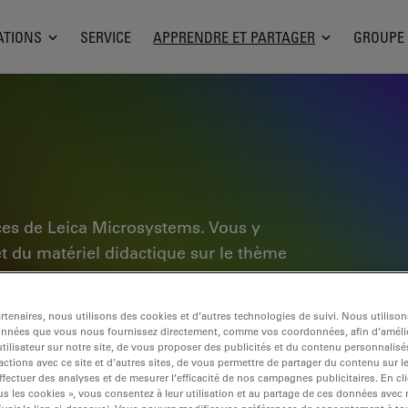
ATIONS
SERVICE
APPRENDRE ET PARTAGER
GROUPE
ces de Leica Microsystems. Vous y
et du matériel didactique sur le thème
ébutants, les praticiens expérimentés et
dien et leurs expériences. Explorez les
tenaires, nous utilisons des cookies et d’autres technologies de suivi. Nous utiliso
pplication, découvrez les bases de la
onnées que vous nous fournissez directement, comme vos coordonnées, afin d’amélio
tilisateur sur notre site, de vous proposer des publicités et du contenu personnalisé
e pointe. Faites partie de la
actions avec ce site et d’autres sites, de vous permettre de partager du contenu sur l
tre expertise.
ffectuer des analyses et de mesurer l’efficacité de nos campagnes publicitaires. En cl
s les cookies », vous consentez à leur utilisation et au partage de ces données avec