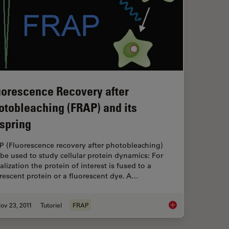
uorescence Recovery after
otobleaching (FRAP) and its
fspring
P (Fluorescence recovery after photobleaching)
be used to study cellular protein dynamics: For
alization the protein of interest is fused to a
rescent protein or a fluorescent dye. A…
ov 23, 2011
Tutoriel
FRAP
for FRAP Experiments
Fluorescence Recover