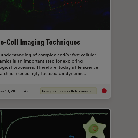
ve-Cell Imaging Techniques
understanding of complex and/or fast cellular
mics is an important step for exploring
ogical processes. Therefore, today’s life science
earch is increasingly focused on dynamic…
Jan 10, 2022
Article
Imagerie pour cellules vivantes
ence Lifetime Imaging Microscopy (FLIM)
Live-Cell Imaging Te