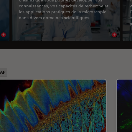
connaissances, vos capacités de recherche et
w
les applications pratiques de la microscopie
l
dans divers domaines scientifiques.
e
p
Read article
Read arti
RAP