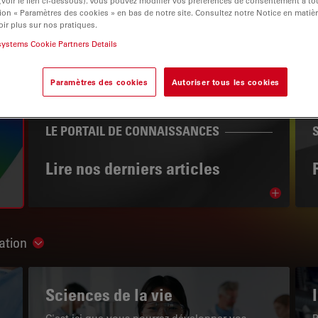
 (voir le lien ci-dessous). Vous pouvez modifier vos préférences de consentement à 
ion « Paramètres des cookies » en bas de notre site. Consultez notre Notice en matiè
ir plus sur nos pratiques.
systems Cookie Partners Details
igation
Paramètres des cookies
Autoriser tous les cookies
LE PORTAIL DE CONNAISSANCES
Lire nos derniers articles
Read arti
ation
Show subnavigation
Sciences de la vie
C'est ici que vous pourrez développer vos
P