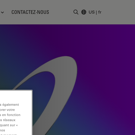
CONTACTEZ-NOUS
US
|
fr
Saisir un terme de recher
ns également
rer votre
s en fonction
es réseaux
iquant sur «
 nos