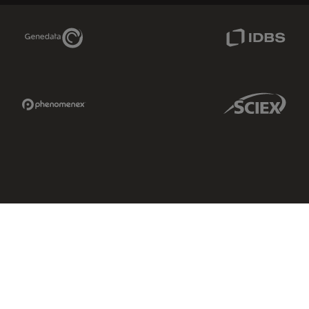
Genedata Link
IDBS Link
Phenomenex Link
Sciex Link