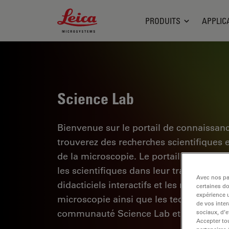
Leica Microsystems Logo
PRODUITS
APPLIC
Science Lab
Bienvenue sur le portail de connaissan
trouverez des recherches scientifiques 
de la microscopie. Le portail aide les d
les scientifiques dans leur travail quoti
Avec nos par
didacticiels interactifs et les notes d'a
certaines d
expérience u
microscopie ainsi que les technologies d
de vos inter
communauté Science Lab et partagez vo
sociaux, d’e
Accepter tou