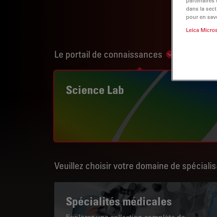
partenaires
dans la sect
pour en savo
Leica Micro
Le portail de connaissances
Show subnav
Science Lab
Veuillez choisir votre domaine de spécialis
Spécialités médicales
Explorez une collection complète de