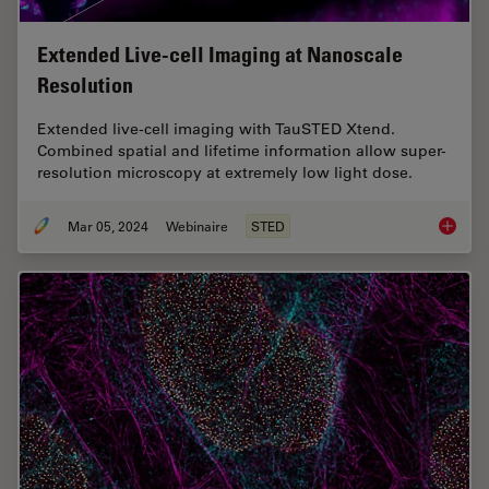
Extended Live-cell Imaging at Nanoscale
Resolution
Extended live-cell imaging with TauSTED Xtend.
Combined spatial and lifetime information allow super-
resolution microscopy at extremely low light dose.
Mar 05, 2024
Webinaire
STED
Extende