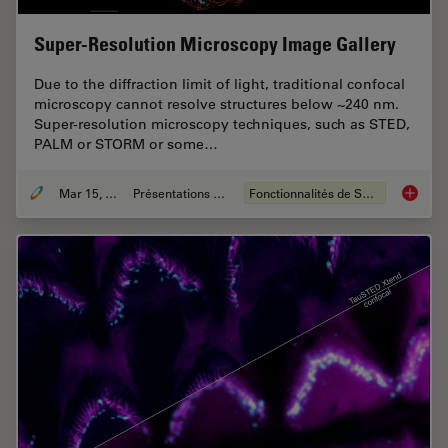
Super-Resolution Microscopy Image Gallery
Due to the diffraction limit of light, traditional confocal
microscopy cannot resolve structures below ~240 nm.
Super-resolution microscopy techniques, such as STED,
PALM or STORM or some…
Mar 15, 2024
Présentations du CSF
Fonctionnalités de STELLARIS
Super-R