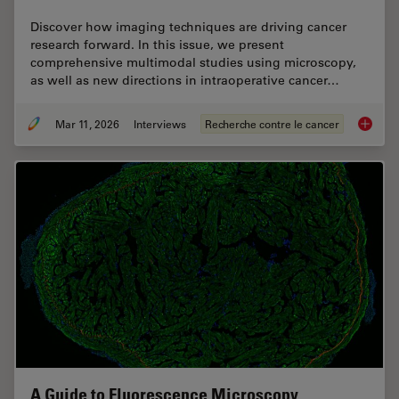
Discover how imaging techniques are driving cancer
research forward. In this issue, we present
comprehensive multimodal studies using microscopy,
as well as new directions in intraoperative cancer…
Mar 11, 2026
Interviews
Recherche contre le cancer
Researc
A Guide to Fluorescence Microscopy