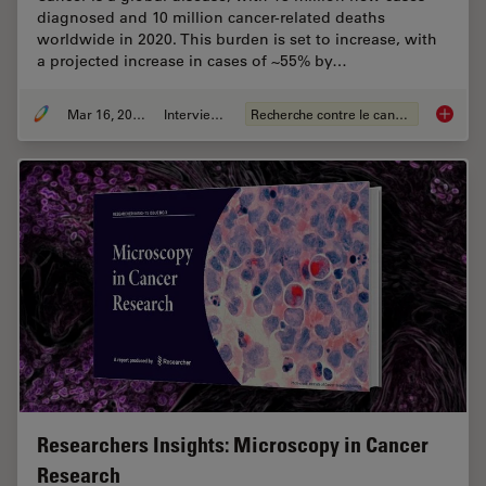
diagnosed and 10 million cancer-related deaths
worldwide in 2020. This burden is set to increase, with
a projected increase in cases of ~55% by…
Mar 16, 2026
Interviews
Recherche contre le cancer
History
Researchers Insights: Microscopy in Cancer
Research