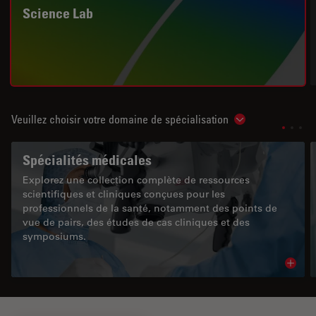
Science Lab
Veuillez choisir votre domaine de spécialisation
Show subnavigat
Spécialités médicales
Explorez une collection complète de ressources
scientifiques et cliniques conçues pour les
professionnels de la santé, notamment des points de
vue de pairs, des études de cas cliniques et des
symposiums.
Read 