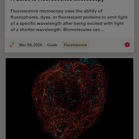
Fluorescence microscopy uses the ability of
fluorophores, dyes, or fluorescent proteins to emit light
of a specific wavelength after being excited with light
of a shorter wavelength. Biomolecules can…
Mar 09, 2026
Guide
Fluorescence
A Guide