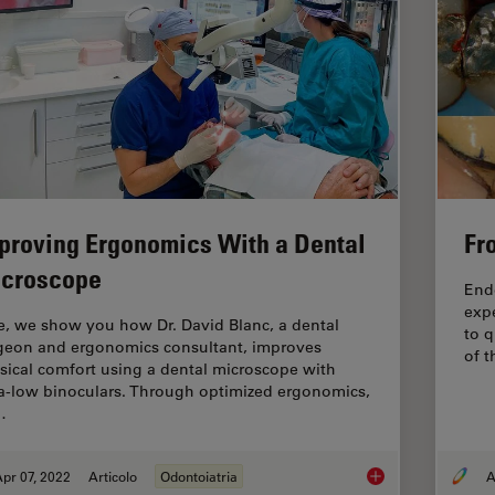
proving Ergonomics With a Dental
Fr
croscope
Endo
exp
e, we show you how Dr. David Blanc, a dental
to q
geon and ergonomics consultant, improves
of t
sical comfort using a dental microscope with
ra-low binoculars. Through optimized ergonomics,
…
pr 07, 2022
Articolo
Odontoiatria
A
Improving Ergonomic