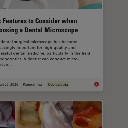
x Features to Consider when
oosing a Dental Microscope
 dental surgical microscope has become
easingly important for high-quality and
essful dental medicine, particularly in the field
ndodontics. A dentist can conduct micro-
asive…
un 02, 2026
Panoramica
Odontoiatria
roscopes: Exploring Visualization Options in Dentistry
Six Features to Con