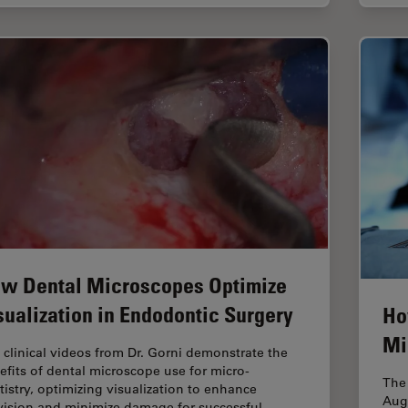
w Dental Microscopes Optimize
sualization in Endodontic Surgery
Ho
Mi
 clinical videos from Dr. Gorni demonstrate the
efits of dental microscope use for micro-
The 
tistry, optimizing visualization to enhance
Aug
vision and minimize damage for successful