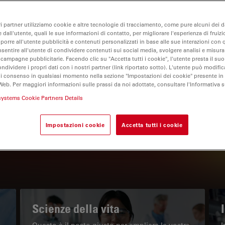
ri partner utilizziamo cookie e altre tecnologie di tracciamento, come pure alcuni dei da
 dall'utente, quali le sue informazioni di contatto, per migliorare l'esperienza di fruizi
oporre all'utente pubblicità e contenuti personalizzati in base alle sue interazioni con q
nsentire all'utente di condividere contenuti sui social media, svolgere analisi e misurar
 campagne pubblicitarie. Facendo clic su "Accetta tutti i cookie", l'utente presta il s
ondividere i propri dati con i nostri partner (link riportato sotto). L'utente può modific
di consenso in qualsiasi momento nella sezione "Impostazioni dei cookie" presente in
Web. Per maggiori informazioni sulle prassi da noi adottate, consultare l'Informativa 
IL PORTALE INFORMATIVO
systems Cookie Partners Details
Leggi gli articoli più recenti
Impostazioni cookie
Accetta tutti i cookie
Read arti
w subnavigation
Scienze della vita
Questo è il posto giusto per ampliare le vostre
I