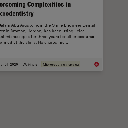
ercoming Complexities in
crodentistry
 Salam Abu Arqub, from the Smile Engineer Dental
ter in Amman, Jordan, has been using Leica
al microscopes for three years for all procedures
ormed at the clinic. He shared his…
pr 01, 2020
Webinar:
Microscopia chirurgica
ical Microscope
Overcoming Complexi