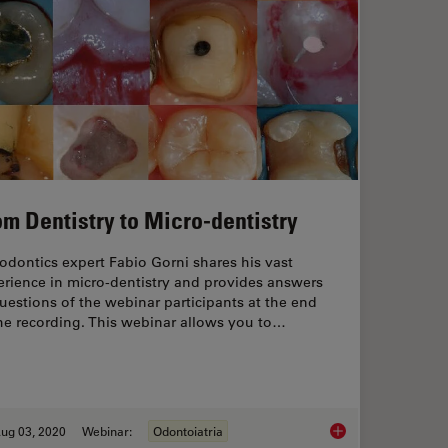
om Dentistry to Micro-dentistry
dontics expert Fabio Gorni shares his vast
erience in micro-dentistry and provides answers
uestions of the webinar participants at the end
he recording. This webinar allows you to…
ug 03, 2020
Webinar:
Odontoiatria
s With a Dental Microscope
From Dentistry to Mi