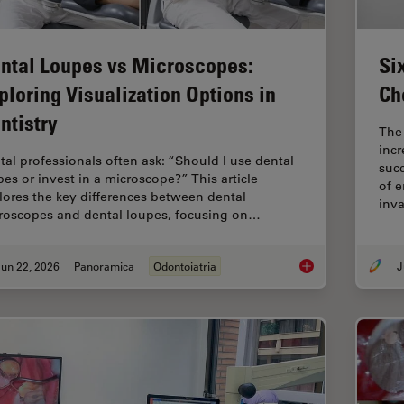
ntal Loupes vs Microscopes:
Si
ploring Visualization Options in
Ch
ntistry
The
incr
tal professionals often ask: “Should I use dental
succ
pes or invest in a microscope?” This article
of e
lores the key differences between dental
inv
roscopes and dental loupes, focusing on…
un 22, 2026
Panoramica
Odontoiatria
J
Dental Loupes vs Mic