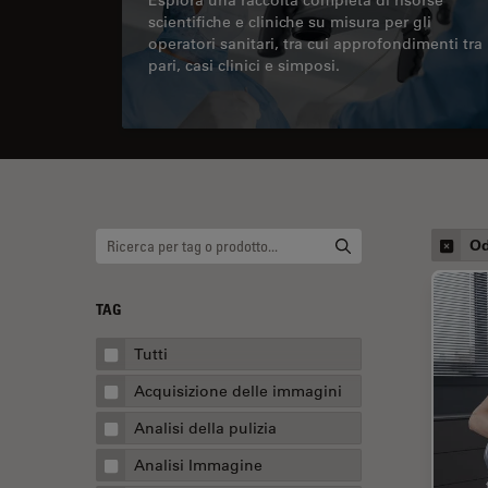
scientifiche e cliniche su misura per gli
operatori sanitari, tra cui approfondimenti tra
pari, casi clinici e simposi.
Od
TAG
Tutti
Acquisizione delle immagini
Analisi della pulizia
Analisi Immagine