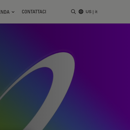
CONTATTACI
ENDA
US
|
it
Inserire il termine di ricerc