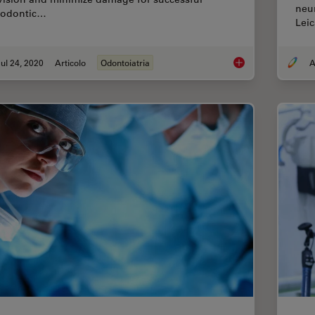
neur
odontic…
Lei
ul 24, 2020
Articolo
Odontoiatria
A
How Dental Microsco