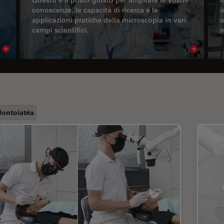
conoscenze, le capacità di ricerca e le
i
applicazioni pratiche della microscopia in vari
o
campi scientifici.
i
Read article
Read arti
ontoiatria