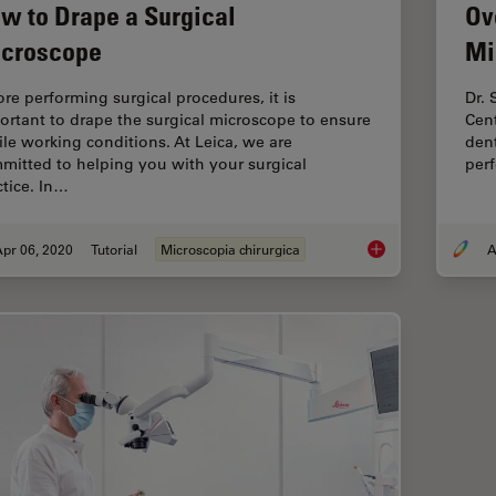
w to Drape a Surgical
Ov
croscope
Mi
ore performing surgical procedures, it is
Dr.
ortant to drape the surgical microscope to ensure
Cen
rile working conditions. At Leica, we are
dent
mitted to helping you with your surgical
perf
ctice. In…
pr 06, 2020
Tutorial
Microscopia chirurgica
A
How to Drape a Surg