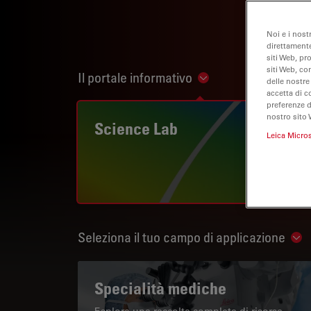
Noi e i nost
direttamente
siti Web, pr
siti Web, co
Il portale informativo
Show subnavigation
delle nostre
accetta di c
preferenze 
nostro sito 
Science Lab
Leica Micro
Seleziona il tuo campo di applicazione
Sho
Specialità mediche
Esplora una raccolta completa di risorse