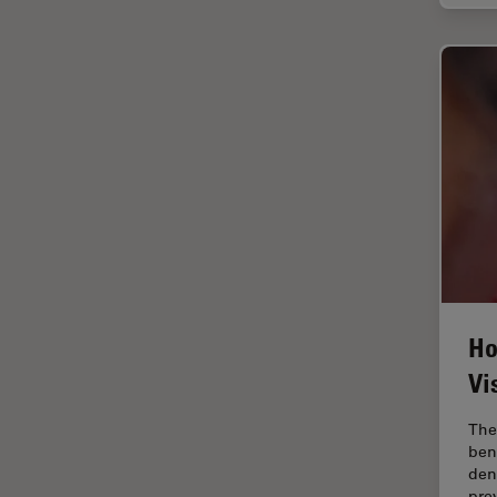
Cleanliness Analysis Systems
Cultura Cellulare
DM IL LED
Didattica
DM ILM
Dissezione
DM1000
Drosophila Research
DM1000 LED
EMBL Imaging Centre
DM4 B & DM6 B
Ergonomia
DM4 M
F-Tecnica
DM4 P, DM750 P & Visoria P
FLIM (Fluorescence Lifetime
DM500
Imaging Microscopy)
Ho
DM6 FS
Fluorescenza
Vi
DM750
Fluorocromo
DM750 M
The
FluoSync
ben
DM8000 M & DM12000 M
den
FRAP
pre