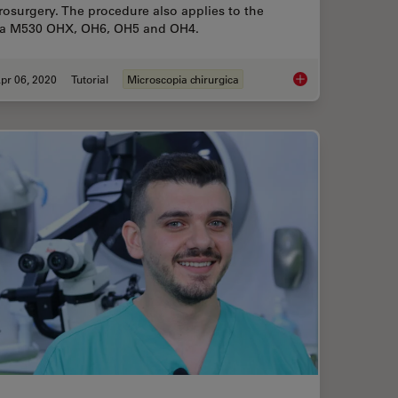
osurgery. The procedure also applies to the
ca M530 OHX, OH6, OH5 and OH4.
pr 06, 2020
Tutorial
Microscopia chirurgica
pes Optimize Visualization in Endodontic Surgery
How to Drape an Ove