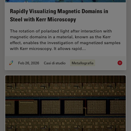
Rapidly Visualizing Magnetic Domains in
Steel with Kerr Microscopy
The rotation of polarized light after interaction with
magnetic domains in a material, known as the Kerr
effect, enables the investigation of magnetized samples
with Kerr microscopy. It allows rapid…
Feb 26, 2026
Casi di studio
Metallografia
Rapidly