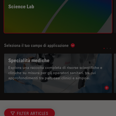
Science Lab
Seleziona il tuo campo di applicazione
Show subnavigation
Specialità mediche
Esplora una raccolta completa di risorse scientifiche e
cliniche su misura per gli operatori sanitari, tra cui
approfondimenti tra pari, casi clinici e simposi.
Read 
FILTER ARTICLES