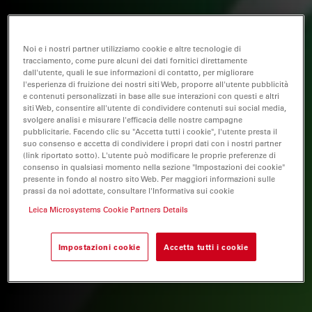
Noi e i nostri partner utilizziamo cookie e altre tecnologie di
tracciamento, come pure alcuni dei dati fornitici direttamente
dall'utente, quali le sue informazioni di contatto, per migliorare
l'esperienza di fruizione dei nostri siti Web, proporre all'utente pubblicità
e contenuti personalizzati in base alle sue interazioni con questi e altri
siti Web, consentire all'utente di condividere contenuti sui social media,
svolgere analisi e misurare l'efficacia delle nostre campagne
pubblicitarie. Facendo clic su "Accetta tutti i cookie", l'utente presta il
suo consenso e accetta di condividere i propri dati con i nostri partner
(link riportato sotto). L'utente può modificare le proprie preferenze di
consenso in qualsiasi momento nella sezione "Impostazioni dei cookie"
presente in fondo al nostro sito Web. Per maggiori informazioni sulle
prassi da noi adottate, consultare l'Informativa sui cookie
Leica Microsystems Cookie Partners Details
Impostazioni cookie
Accetta tutti i cookie