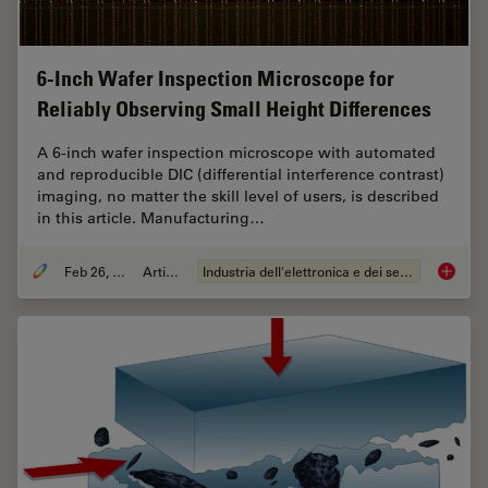
6-Inch Wafer Inspection Microscope for
Reliably Observing Small Height Differences
A 6-inch wafer inspection microscope with automated
and reproducible DIC (differential interference contrast)
imaging, no matter the skill level of users, is described
in this article. Manufacturing…
Feb 26, 2026
Articolo
Industria dell'elettronica e dei semiconduttori
6-Inch 