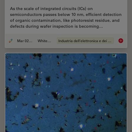
As the scale of integrated circuits (ICs) on
semiconductors passes below 10 nm, efficient detection
of organic contamination, like photoresist residue, and
defects during wafer inspection is becoming…
Mar 02, 2026
Whitepaper
Industria dell'elettronica e dei semiconduttori
Visuali