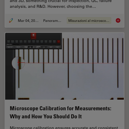
and 3D, something crucial for inspection, QC, failure
analysis, and R&D. However, choosing the…
Mar 04, 2026
Panoramica
Misurazioni al microscopio
How to 
Microscope Calibration for Measurements:
Why and How You Should Do It
Microscope calibration ensures accurate and consistent