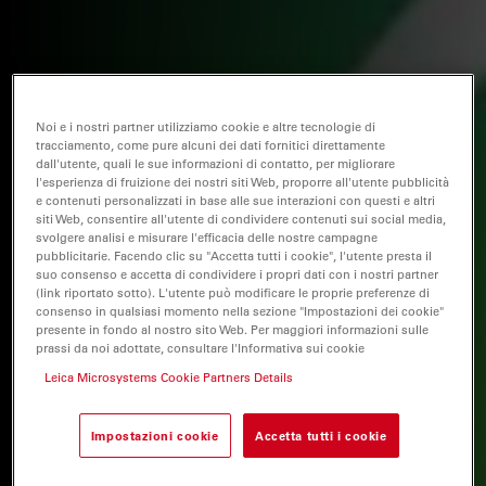
Noi e i nostri partner utilizziamo cookie e altre tecnologie di
tracciamento, come pure alcuni dei dati fornitici direttamente
dall'utente, quali le sue informazioni di contatto, per migliorare
l'esperienza di fruizione dei nostri siti Web, proporre all'utente pubblicità
e contenuti personalizzati in base alle sue interazioni con questi e altri
siti Web, consentire all'utente di condividere contenuti sui social media,
svolgere analisi e misurare l'efficacia delle nostre campagne
pubblicitarie. Facendo clic su "Accetta tutti i cookie", l'utente presta il
suo consenso e accetta di condividere i propri dati con i nostri partner
(link riportato sotto). L'utente può modificare le proprie preferenze di
consenso in qualsiasi momento nella sezione "Impostazioni dei cookie"
presente in fondo al nostro sito Web. Per maggiori informazioni sulle
prassi da noi adottate, consultare l'Informativa sui cookie
Leica Microsystems Cookie Partners Details
Impostazioni cookie
Accetta tutti i cookie