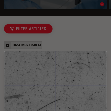
Read 
FILTER ARTICLES
DM4 M & DM6 M