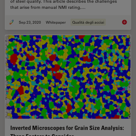
of steel quality. This article describes the challenges
that arise from manual NMI rating,…
Sep 23, 2020
Whitepaper
Qualità degli acciai
Challen
Inverted Microscopes for Grain Size Analysis: