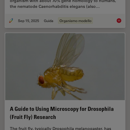
organism with about 70% gene homology to humans,
the nematode Caenorhabditis elegans (also…
Sep 15, 2025
Guida
Organismo modello
A Guide
A Guide to Using Microscopy for Drosophila
(Fruit Fly) Research
The fruit fly, typically Drosophila melanogaster, has