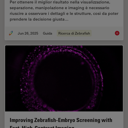
Per ottenere il miglior risultato nella visualizzazione,
separazione, manipolazione e imaging è necessario
riuscire a osservare i dettagli e le strutture, così da poter
prendere la decisione giusta…
Jun 26, 2025
Guida
Ricerca di Zebrafish
Ricerca
Improving Zebrafish-Embryo Screening with