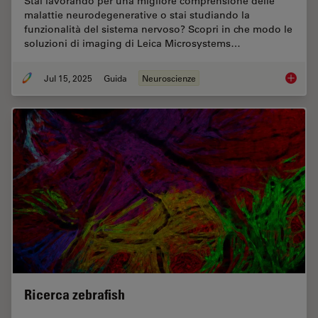
Stai lavorando per una migliore comprensione delle
malattie neurodegenerative o stai studiando la
funzionalità del sistema nervoso? Scopri in che modo le
soluzioni di imaging di Leica Microsystems…
Jul 15, 2025
Guida
Neuroscienze
Neurosc
Ricerca zebrafish