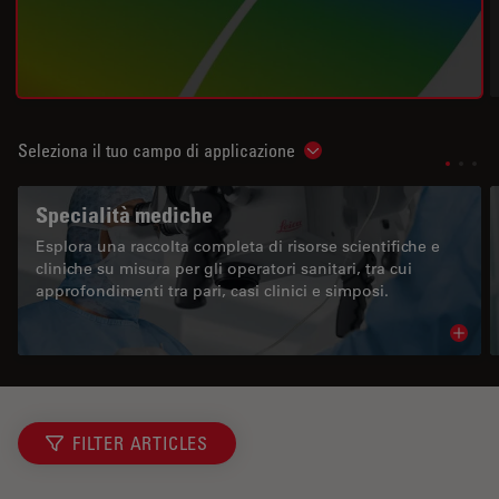
Seleziona il tuo campo di applicazione
Show subnavigation
Specialità mediche
Esplora una raccolta completa di risorse scientifiche e
cliniche su misura per gli operatori sanitari, tra cui
approfondimenti tra pari, casi clinici e simposi.
Read 
FILTER ARTICLES