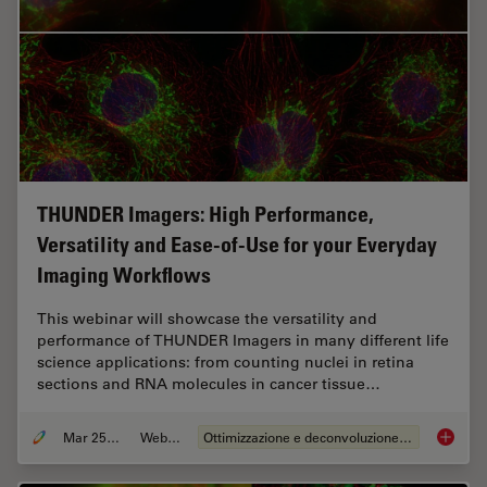
THUNDER Imagers: High Performance,
Versatility and Ease-of-Use for your Everyday
Imaging Workflows
This webinar will showcase the versatility and
performance of THUNDER Imagers in many different life
science applications: from counting nuclei in retina
sections and RNA molecules in cancer tissue…
Mar 25, 2020
Webinar:
Ottimizzazione e deconvoluzione delle immagini
THUNDER