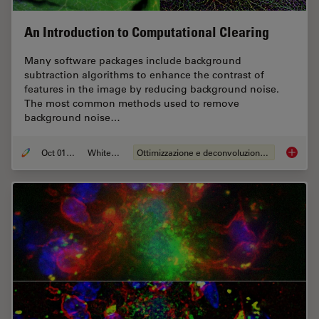
An Introduction to Computational Clearing
Many software packages include background
subtraction algorithms to enhance the contrast of
features in the image by reducing background noise.
The most common methods used to remove
background noise…
Oct 01, 2020
Whitepaper
Ottimizzazione e deconvoluzione delle immagini
An Intr