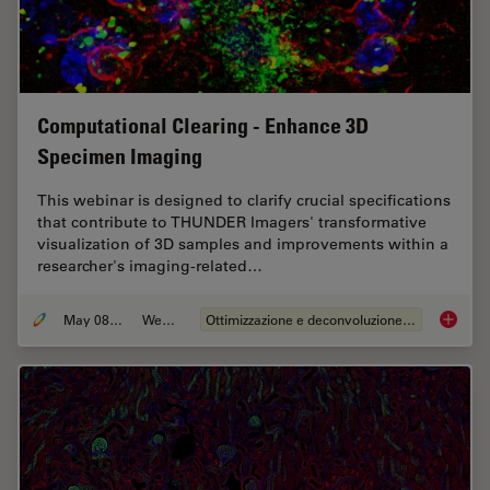
Computational Clearing - Enhance 3D
Specimen Imaging
This webinar is designed to clarify crucial specifications
that contribute to THUNDER Imagers' transformative
visualization of 3D samples and improvements within a
researcher's imaging-related…
May 08, 2020
Webinar:
Ottimizzazione e deconvoluzione delle immagini
Computa