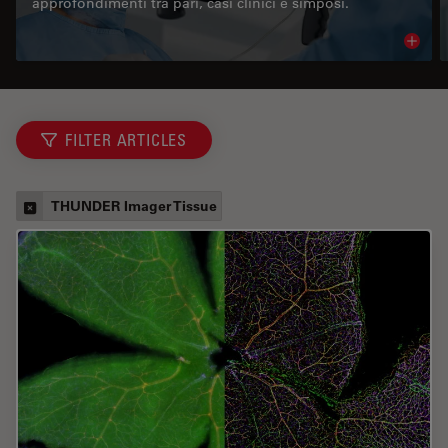
approfondimenti tra pari, casi clinici e simposi.
Read 
FILTER ARTICLES
THUNDER Imager Tissue