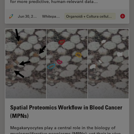
for more predictive, human-relevant data…
Jun 30, 2026
Whitepaper
Organoidi + Coltura cellulare 3D
What’s 
Spatial Proteomics Workflow in Blood Cancer
(MPNs)
Megakaryocytes play a central role in the biology of
myeloproliferative neoplasms (MPNs), yet their in vivo