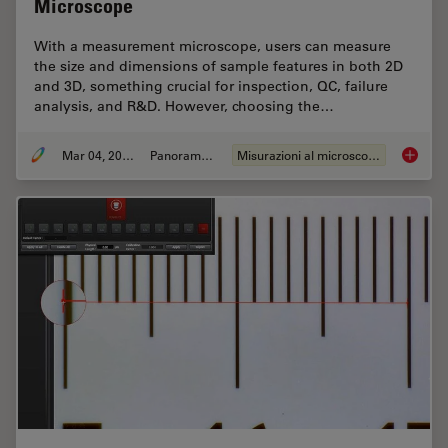
Microscope
With a measurement microscope, users can measure
the size and dimensions of sample features in both 2D
and 3D, something crucial for inspection, QC, failure
analysis, and R&D. However, choosing the…
Mar 04, 2026
Panoramica
Misurazioni al microscopio
How to 