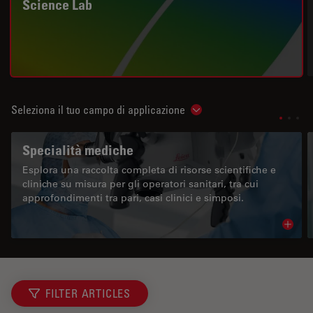
Science Lab
Seleziona il tuo campo di applicazione
Show subnavigation
Specialità mediche
Esplora una raccolta completa di risorse scientifiche e
cliniche su misura per gli operatori sanitari, tra cui
approfondimenti tra pari, casi clinici e simposi.
Read 
FILTER ARTICLES