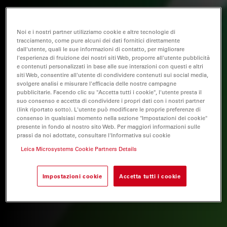
Noi e i nostri partner utilizziamo cookie e altre tecnologie di
tracciamento, come pure alcuni dei dati fornitici direttamente
dall'utente, quali le sue informazioni di contatto, per migliorare
l'esperienza di fruizione dei nostri siti Web, proporre all'utente pubblicità
e contenuti personalizzati in base alle sue interazioni con questi e altri
siti Web, consentire all'utente di condividere contenuti sui social media,
svolgere analisi e misurare l'efficacia delle nostre campagne
pubblicitarie. Facendo clic su "Accetta tutti i cookie", l'utente presta il
suo consenso e accetta di condividere i propri dati con i nostri partner
(link riportato sotto). L'utente può modificare le proprie preferenze di
consenso in qualsiasi momento nella sezione "Impostazioni dei cookie"
presente in fondo al nostro sito Web. Per maggiori informazioni sulle
prassi da noi adottate, consultare l'Informativa sui cookie
Leica Microsystems Cookie Partners Details
Impostazioni cookie
Accetta tutti i cookie