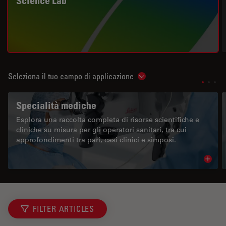
Science Lab
Seleziona il tuo campo di applicazione
Show subnavigation
Specialità mediche
Esplora una raccolta completa di risorse scientifiche e
cliniche su misura per gli operatori sanitari, tra cui
approfondimenti tra pari, casi clinici e simposi.
Read 
FILTER ARTICLES