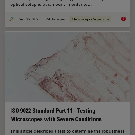
optical setup is paramount in order to…
Sep 22, 2023
Whitepaper
Microscopi d'ispezione
Top Chal
ISO 9022 Standard Part 11 - Testing
Microscopes with Severe Conditions
This article describes a test to determine the robustness