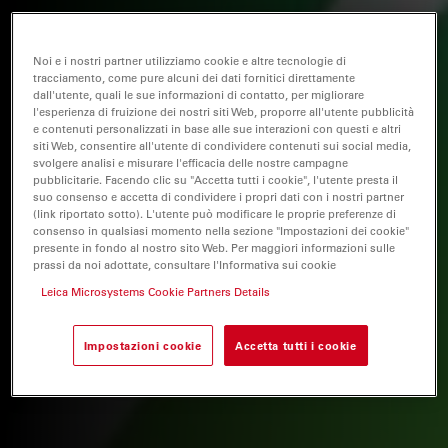
Noi e i nostri partner utilizziamo cookie e altre tecnologie di
tracciamento, come pure alcuni dei dati fornitici direttamente
dall'utente, quali le sue informazioni di contatto, per migliorare
l'esperienza di fruizione dei nostri siti Web, proporre all'utente pubblicità
e contenuti personalizzati in base alle sue interazioni con questi e altri
siti Web, consentire all'utente di condividere contenuti sui social media,
svolgere analisi e misurare l'efficacia delle nostre campagne
pubblicitarie. Facendo clic su "Accetta tutti i cookie", l'utente presta il
suo consenso e accetta di condividere i propri dati con i nostri partner
(link riportato sotto). L'utente può modificare le proprie preferenze di
consenso in qualsiasi momento nella sezione "Impostazioni dei cookie"
presente in fondo al nostro sito Web. Per maggiori informazioni sulle
prassi da noi adottate, consultare l'Informativa sui cookie
Leica Microsystems Cookie Partners Details
Impostazioni cookie
Accetta tutti i cookie