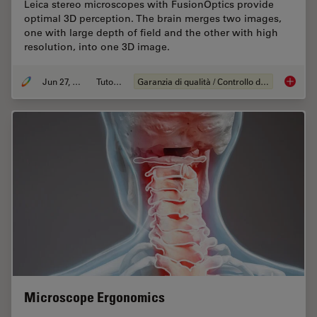
Leica stereo microscopes with FusionOptics provide
optimal 3D perception. The brain merges two images,
one with large depth of field and the other with high
resolution, into one 3D image.
Jun 27, 2023
Tutorial
Garanzia di qualità / Controllo di qualità
What is
Microscope Ergonomics