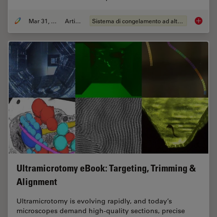
Mar 31, 2026
Articolo
Sistema di congelamento ad alta pressione
High-Pr
Ultramicrotomy eBook: Targeting, Trimming &
Alignment
Ultramicrotomy is evolving rapidly, and today’s
microscopes demand high‑quality sections, precise