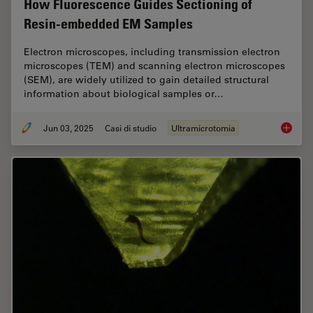
How Fluorescence Guides Sectioning of
Resin-embedded EM Samples
Electron microscopes, including transmission electron
microscopes (TEM) and scanning electron microscopes
(SEM), are widely utilized to gain detailed structural
information about biological samples or…
Jun 03, 2025
Casi di studio
Ultramicrotomia
How Flu