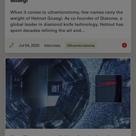
Gnaegi
When it comes to ultramicrotomy, few names carry the
weight of Helmut Gnaegi. As co-founder of Diatome, a
global leader in diamond knife technology, Helmut has
spent decades refining the art and…
Jul 04, 2025
Intervista
Ultramicrotomia
Masteri