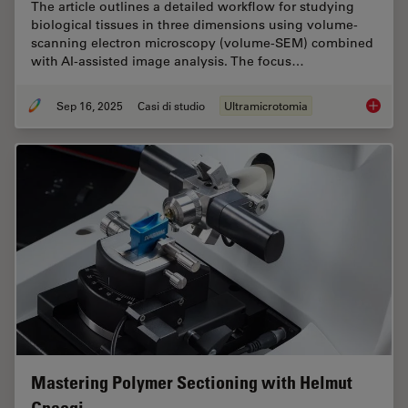
The article outlines a detailed workflow for studying
biological tissues in three dimensions using volume-
scanning electron microscopy (volume-SEM) combined
with AI-assisted image analysis. The focus…
Sep 16, 2025
Casi di studio
Ultramicrotomia
Volume 
Mastering Polymer Sectioning with Helmut