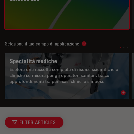
Seleziona il tuo campo di applicazione
Show subnavigation
Specialità mediche
Esplora una raccolta completa di risorse scientifiche e
cliniche su misura per gli operatori sanitari, tra cui
approfondimenti tra pari, casi clinici e simposi.
Read 
FILTER ARTICLES