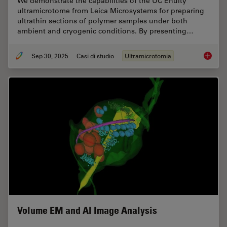
We demonstrate the capabilities of the UC Enuity
ultramicrotome from Leica Microsystems for preparing
ultrathin sections of polymer samples under both
ambient and cryogenic conditions. By presenting…
Sep 30, 2025
Casi di studio
Ultramicrotomia
Ultrami
Volume EM and AI Image Analysis