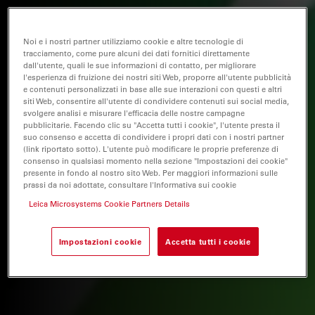
Noi e i nostri partner utilizziamo cookie e altre tecnologie di
tracciamento, come pure alcuni dei dati fornitici direttamente
dall'utente, quali le sue informazioni di contatto, per migliorare
l'esperienza di fruizione dei nostri siti Web, proporre all'utente pubblicità
e contenuti personalizzati in base alle sue interazioni con questi e altri
siti Web, consentire all'utente di condividere contenuti sui social media,
svolgere analisi e misurare l'efficacia delle nostre campagne
pubblicitarie. Facendo clic su "Accetta tutti i cookie", l'utente presta il
suo consenso e accetta di condividere i propri dati con i nostri partner
(link riportato sotto). L'utente può modificare le proprie preferenze di
consenso in qualsiasi momento nella sezione "Impostazioni dei cookie"
presente in fondo al nostro sito Web. Per maggiori informazioni sulle
prassi da noi adottate, consultare l'Informativa sui cookie
Leica Microsystems Cookie Partners Details
Impostazioni cookie
Accetta tutti i cookie