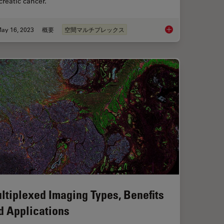
reatic cancer.
ay 16, 2023
概要
空間マルチプレックス
tabolism in Cancer Progression
Dig Deeper Into the 
ltiplexed Imaging Types, Benefits
d Applications