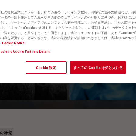
当社の提携企業はクッキーおよびその他のトラッキング技術、お客様の連絡先情報など、お
データの一部を使用してこれらやその他のウェブサイトとのやり取りに基づき、お客様に合
提供し、ソーシャルメディアでのコンテンツ共有を可能にし、分析を実施し、当社の広告キ
す。「すべてのCookieを承認する」をクリックすると、この事項およびこのデータを当
ご覧ください）と共有することに同意します。当社ウェブサイトの下部にある「Cookie
内容を変更することができます。当社の業務慣行の詳細につきましては、当社のCookie
い
Cookie Notice
systems Cookie Partners Details
Guide to OCT
How to Drape a
Surgical Microscop
Cookie 設定
すべての Cookie を受け入れる
ん研究