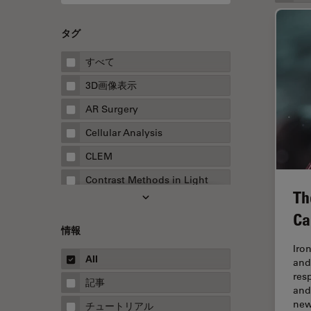
タグ
すべて
3D画像表示
AR Surgery
Cellular Analysis
CLEM
Contrast Methods in Light
Th
Microscopy
Ca
Drosophila Research
情報
EMBLイメージングセンター
Iro
All
and
FLIM（蛍光寿命イメージング顕
res
微鏡法）
記事
and
FluoSync
ne
チュートリアル