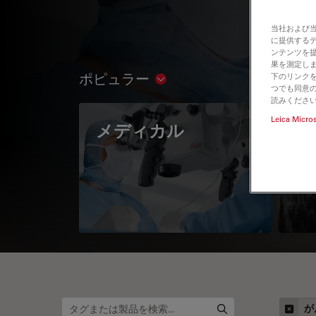
当社および
に提供する
ンテンツを
果を測定しま
ポピュラー
下のリンクを
Show subnavigation
つでも同意の
読みくださ
Leica Micro
メディカル
A 
が