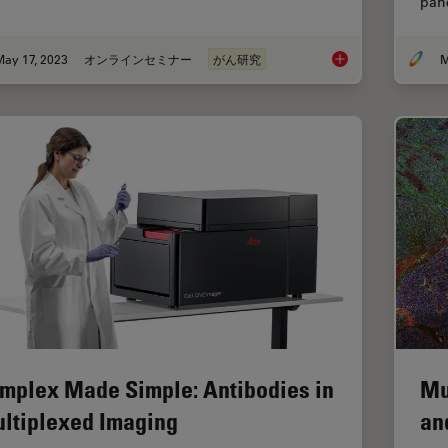
panc
May 17, 2023
オンラインセミナー
がん研究
M
The Role of Iron Me
mplex Made Simple: Antibodies in
Mu
ltiplexed Imaging
an