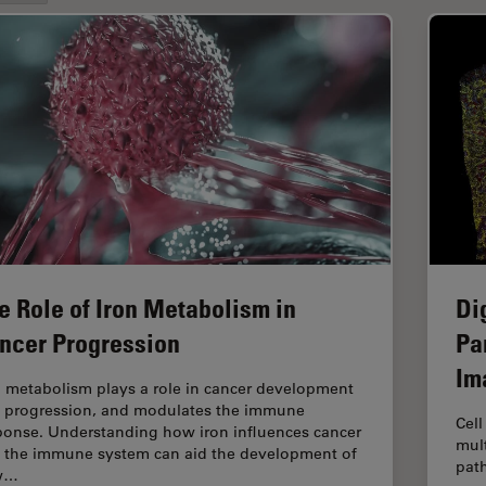
e Role of Iron Metabolism in
Di
ncer Progression
Pa
Im
n metabolism plays a role in cancer development
 progression, and modulates the immune
Cell
ponse. Understanding how iron influences cancer
mult
 the immune system can aid the development of
path
w…