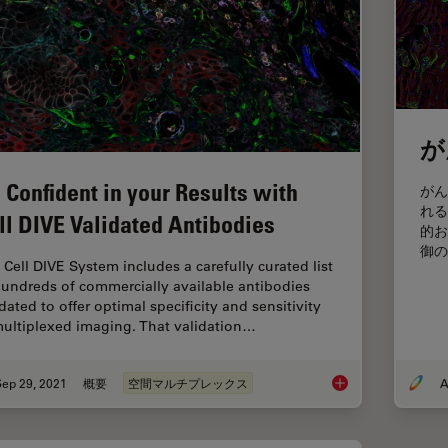
が
 Confident in your Results with
がん
れる
ll DIVE Validated Antibodies
的お
御の
 Cell DIVE System includes a carefully curated list
hundreds of commercially available antibodies
dated to offer optimal specificity and sensitivity
multiplexed imaging. That validation…
Sep 29, 2021
概要
空間マルチプレックス
A
Be Confident in your