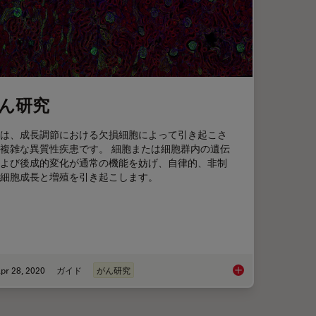
ん研究
は、成長調節における欠損細胞によって引き起こさ
複雑な異質性疾患です。 細胞または細胞群内の遺伝
よび後成的変化が通常の機能を妨げ、自律的、非制
細胞成長と増殖を引き起こします。
pr 28, 2020
ガイド
がん研究
 Results with Cell DIVE Validated Antibodies
がん研究