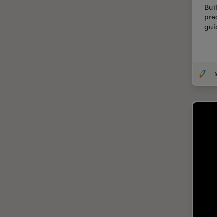
Bui
Thunderイメージング
pre
TIRF
gui
Upright Microscopy
アプリケーションノート
イオンビームミリング
インダストリー
インペリアル・カレッジ・ロン
ドンイメージングハブ
ウイルス学
ウルトラミクロトーム
エルゴノミクス
エレクトロニクスおよび半導体
産業
エレクトロニクスのための断面