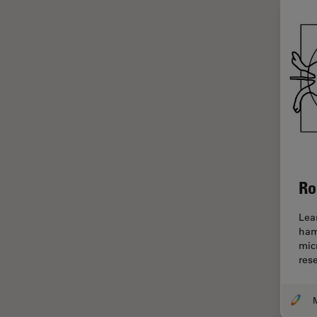
ライブセルイメージング
ラベルフリー
レーザーマイクロダイセクショ
ン（LMD）
レーザー誘起ブレークダウン分
光法(LIBS)
ワイドフィールド顕微鏡
人工知能
Ro
位相差顕微鏡
偏光
Lea
ham
光コヒーレンス トモグラフィ
mic
（OCT）
rese
光学系
光学顕微鏡
M