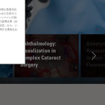
客様が直接当社
わせた広告やコ
ャンペーンの効
社の提携企業（以
の設定」から、い
に関する通知をお
Ophthalmology:
Aneurys
e
Visualization in
Assessi
Complex Cataract
in Real
Ne
Surgery
Fluores