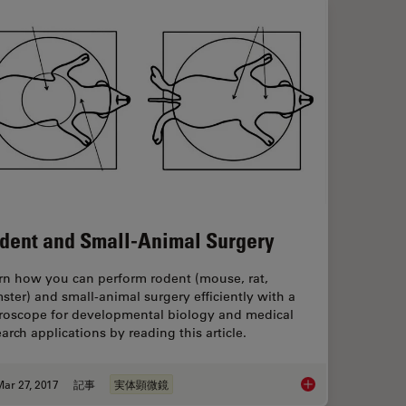
dent and Small-Animal Surgery
rn how you can perform rodent (mouse, rat,
ster) and small-animal surgery efficiently with a
roscope for developmental biology and medical
arch applications by reading this article.
ar 27, 2017
記事
実体顕微鏡
Rodent and Small-A