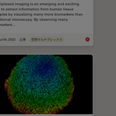
tiplexed imaging is an emerging and exciting
 to extract information from human tissue
ples by visualizing many more biomarkers than
ditional microscopy. By observing many
markers…
ul 04, 2022
記事
空間マルチプレックス
: Antibodies in Multiplexed Imaging
Multiplexed Imaging 