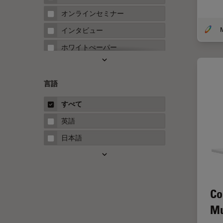
FRAP
オンラインセミナー
FRET
インタビュー
Fテクニック
ホワイトぺーパー
HyD
ケーススタディ
Inverted Microscopy
概要
言語
Neuro-Oncology
ガイド
すべて
Neurovascular Surgery
英語
Red Reflex
日本語
SEM
Service
STED
Co
STELLARISの機能
Mu
TEM