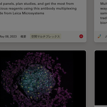
ld panels, plan studies, and get the most from
Mul
cious reagents using this antibody multiplexing
way
de from Leica Microsystems
sam
tra
bio
May 08, 2023
概要
空間マルチプレックス
J
Complex Made Simple