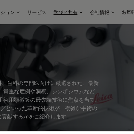
お気
ーション
サービス
学びと共有
会社情報
科、歯科の専門医向けに厳選された、最新
 貴重な症例や洞察、シンポジウムなど、
手術用顕微鏡の最先端技術に焦点を当て、
ジングといった革新的技術が、複雑な手術の
に貢献するかをご紹介します。