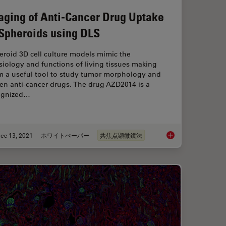
aging of Anti-Cancer Drug Uptake
 Spheroids using DLS
roid 3D cell culture models mimic the
iology and functions of living tissues making
m a useful tool to study tumor morphology and
en anti-cancer drugs. The drug AZD2014 is a
ognized…
ec 13, 2021
ホワイトぺーパー
共焦点顕微鏡法
herent Raman Scattering Microscopy at a Glance
Imaging of Anti-Can