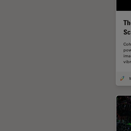
解析
オックスフォード・センター・
オブ・エクセレンス
Th
オルガノイド＋3D細胞培養
Sc
カメラ
Coh
がん研究
pow
imag
クライオSEM
vib
クライオ電子顕微鏡
クリーニング
コーティング
コヒーレントラマン散乱(CRS)
サンフランシスコ・イノベーシ
ョン・ハブ
サンプル調製