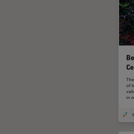
ゼブラフィッシュの研究
デジタルマイクロスコープ
バイオファーマ
バッテリー製造
プリント基板（PCB）
ボストン・イノベーション・ハ
Be
ブ
Ce
マイクロエレクトロニクス
マイクロサージェリー
The
of 
マイクロハブ・イメージング
vali
in 
メディカル
モデル生物
ライトシート顕微鏡
ライフサイエンス