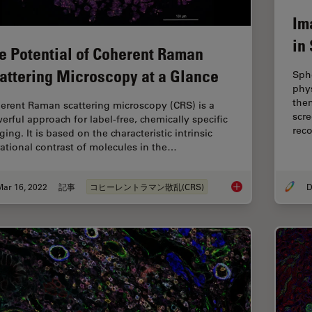
Im
in
e Potential of Coherent Raman
attering Microscopy at a Glance
Sphe
phys
the
erent Raman scattering microscopy (CRS) is a
scre
erful approach for label-free, chemically specific
rec
ing. It is based on the characteristic intrinsic
rational contrast of molecules in the…
Mar 16, 2022
記事
コヒーレントラマン散乱(CRS)
D
The Potential of Co