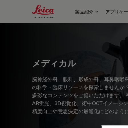
Leica Microsystems Logo
製品紹介
アプリケ
メディカル
脳神経外科、眼科、形成外科、耳鼻咽喉
の科学・臨床リソースを探索しませんか？
多彩なコンテンツをご覧いただけます。 
AR蛍光、3D視覚化、術中OCTイメー
精度向上や意思決定の最適化にどのよう