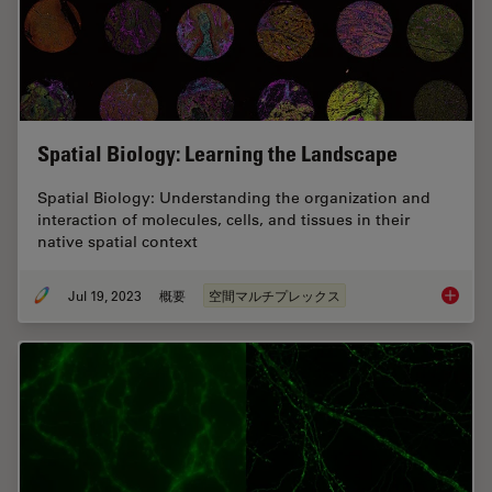
Spatial Biology: Learning the Landscape
Spatial Biology: Understanding the organization and
interaction of molecules, cells, and tissues in their
native spatial context
Jul 19, 2023
概要
空間マルチプレックス
Spatial