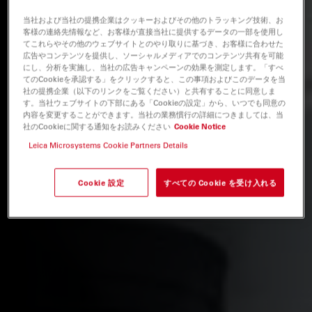
当社および当社の提携企業はクッキーおよびその他のトラッキング技術、お
客様の連絡先情報など、お客様が直接当社に提供するデータの一部を使用し
てこれらやその他のウェブサイトとのやり取りに基づき、お客様に合わせた
広告やコンテンツを提供し、ソーシャルメディアでのコンテンツ共有を可能
にし、分析を実施し、当社の広告キャンペーンの効果を測定します。「すべ
てのCookieを承認する」をクリックすると、この事項およびこのデータを当
社の提携企業（以下のリンクをご覧ください）と共有することに同意しま
す。当社ウェブサイトの下部にある「Cookieの設定」から、いつでも同意の
内容を変更することができます。当社の業務慣行の詳細につきましては、当
社のCookieに関する通知をお読みください
Cookie Notice
Leica Microsystems Cookie Partners Details
Cookie 設定
すべての Cookie を受け入れる