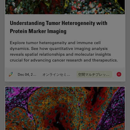
Understanding Tumor Heterogeneity with
Protein Marker Imaging
Explore tumor heterogeneity and immune cell
dynamics. See how quantitative imaging analysis
reveals spatial relationships and molecular insights
crucial for advancing cancer research and therapeutics.
Dec 04, 2023
オンラインセミナー
空間マルチプレックス
Underst