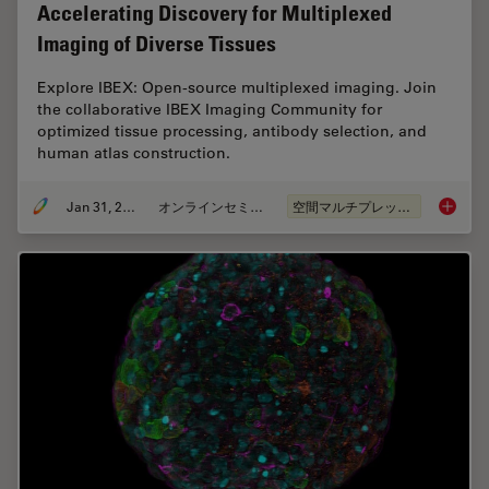
Accelerating Discovery for Multiplexed
Imaging of Diverse Tissues
Explore IBEX: Open-source multiplexed imaging. Join
the collaborative IBEX Imaging Community for
optimized tissue processing, antibody selection, and
human atlas construction.
Jan 31, 2024
オンラインセミナー
空間マルチプレックス
Acceler