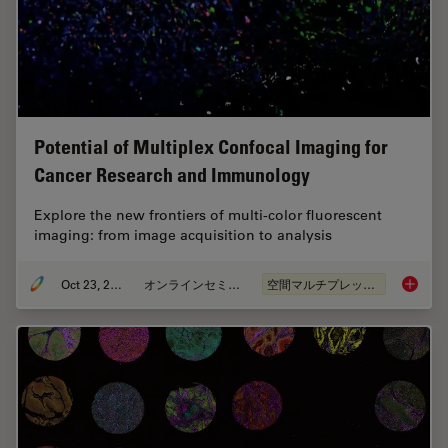
Potential of Multiplex Confocal Imaging for
Cancer Research and Immunology
Explore the new frontiers of multi-color fluorescent
imaging: from image acquisition to analysis
Oct 23, 2023
オンラインセミナー
空間マルチプレックス
Potenti