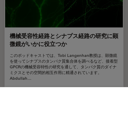
機械受容性経路とシナプス経路の研究に顕
微鏡がいかに役立つか
このポッドキャストでは、Tobi Langenhan教授は、顕微鏡
を使ってシナプスのタンパク質集合体を調べるなど、接着型
GPCRの機械受容特性の研究を通して、タンパク質のダイナ
ミクスとその空間的相互作用に精通されています。
Abdullah…
Jun 22, 2023
インタビュー
神経科学
機械受