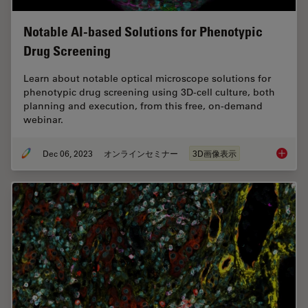
Notable AI-based Solutions for Phenotypic
Drug Screening
Learn about notable optical microscope solutions for
phenotypic drug screening using 3D-cell culture, both
planning and execution, from this free, on-demand
webinar.
Dec 06, 2023
オンラインセミナー
3D画像表示
Notable