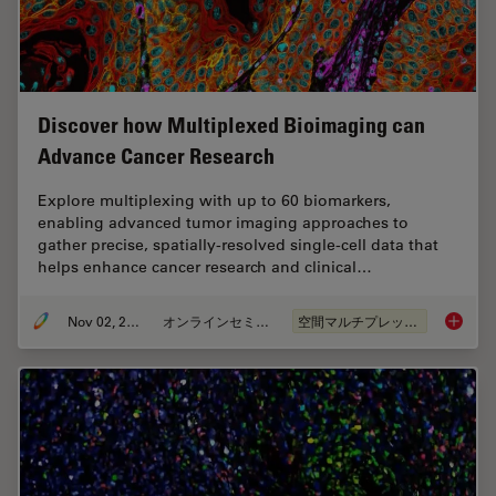
Discover how Multiplexed Bioimaging can
Advance Cancer Research
Explore multiplexing with up to 60 biomarkers,
enabling advanced tumor imaging approaches to
gather precise, spatially-resolved single-cell data that
helps enhance cancer research and clinical…
Nov 02, 2023
オンラインセミナー
空間マルチプレックス
Discove