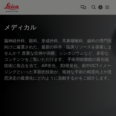
Leica Microsystems Logo
Togg
検索用語を
メディカル
脳神経外科、眼科、形成外科、耳鼻咽喉科、歯科の専門医
向けに厳選された、最新の科学・臨床リソースを探索しま
せんか？ 貴重な症例や洞察、シンポジウムなど、多彩な
コンテンツをご覧いただけます。 手術用顕微鏡の最先端
技術に焦点を当て、AR蛍光、3D視覚化、術中OCTイメー
ジングといった革新的技術が、複雑な手術の精度向上や意
思決定の最適化にどのように貢献するかをご紹介します。