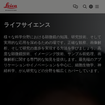
Leica Microsystems Logo
Togg
検索用語を
ライフサイエンス
様々な科学分野における顕微鏡の知識、研究技術、そして
実用的な応用を深めるための場です。正確な観察、画像解
析、そして研究の進歩を実現する方法を学びましょう。高
度な顕微鏡技術、イメージング技術、サンプル前処理、画
像解析に関する専門的な知見を提供します。最先端のアプ
リケーションやイノベーションを中心に、細胞生物学、神
経科学、がん研究などの分野を幅広くカバーしています。