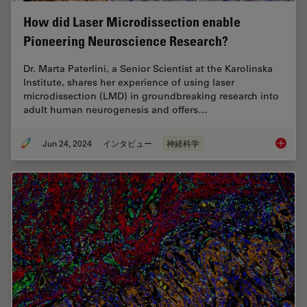
How did Laser Microdissection enable
Pioneering Neuroscience Research?
Dr. Marta Paterlini, a Senior Scientist at the Karolinska
Institute, shares her experience of using laser
microdissection (LMD) in groundbreaking research into
adult human neurogenesis and offers…
Jun 24, 2024
インタビュー
神経科学
How did