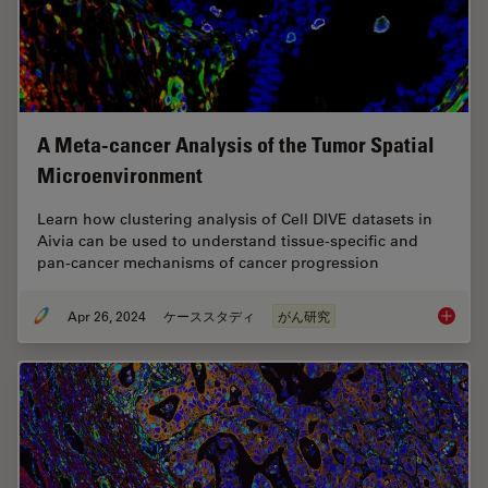
A Meta-cancer Analysis of the Tumor Spatial
Microenvironment
Learn how clustering analysis of Cell DIVE datasets in
Aivia can be used to understand tissue-specific and
pan-cancer mechanisms of cancer progression
Apr 26, 2024
ケーススタディ
がん研究
A Meta-