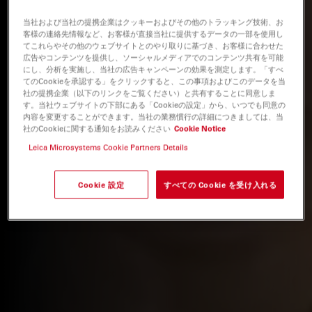
当社および当社の提携企業はクッキーおよびその他のトラッキング技術、お
客様の連絡先情報など、お客様が直接当社に提供するデータの一部を使用し
てこれらやその他のウェブサイトとのやり取りに基づき、お客様に合わせた
広告やコンテンツを提供し、ソーシャルメディアでのコンテンツ共有を可能
にし、分析を実施し、当社の広告キャンペーンの効果を測定します。「すべ
てのCookieを承認する」をクリックすると、この事項およびこのデータを当
社の提携企業（以下のリンクをご覧ください）と共有することに同意しま
す。当社ウェブサイトの下部にある「Cookieの設定」から、いつでも同意の
内容を変更することができます。当社の業務慣行の詳細につきましては、当
社のCookieに関する通知をお読みください
Cookie Notice
Leica Microsystems Cookie Partners Details
Cookie 設定
すべての Cookie を受け入れる