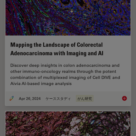
Mapping the Landscape of Colorectal
Adenocarcinoma with Imaging and AI
Discover deep insights in colon adenocarcinoma and
other immuno-oncology realms through the potent
combination of multiplexed imaging of Cell DIVE and
Aivia AI-based image analysis
Apr 26, 2024
ケーススタディ
がん研究
Mapping