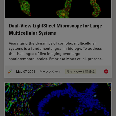
Dual-View LightSheet Microscope for Large
Multicellular Systems
Visualizing the dynamics of complex multicellular
systems is a fundamental goal in biology. To address
the challenges of live imaging over large
spatiotemporal scales, Franziska Moos et. al. present…
May 07, 2024
ケーススタディ
ライトシート顕微鏡
Dual-Vi