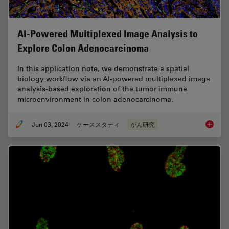
AI-Powered Multiplexed Image Analysis to
Explore Colon Adenocarcinoma
In this application note, we demonstrate a spatial
biology workflow via an AI-powered multiplexed image
analysis-based exploration of the tumor immune
microenvironment in colon adenocarcinoma.
Jun 03, 2024
ケーススタディ
がん研究
AI-Powe