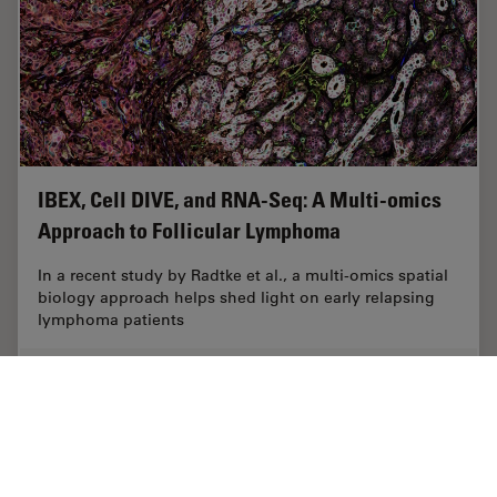
IBEX, Cell DIVE, and RNA-Seq: A Multi-omics
Approach to Follicular Lymphoma
In a recent study by Radtke et al., a multi-omics spatial
biology approach helps shed light on early relapsing
lymphoma patients
Apr 08, 2024
ケーススタディ
空間マルチプレックス
IBEX, C