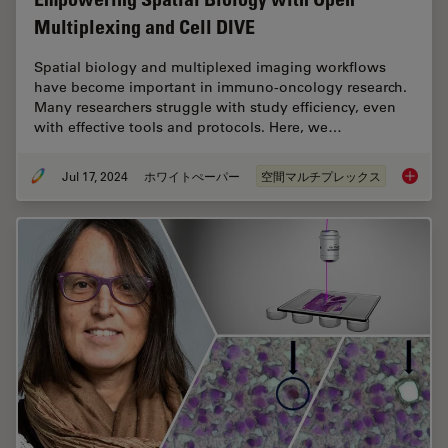
Multiplexing and Cell DIVE
Spatial biology and multiplexed imaging workflows
have become important in immuno-oncology research.
Many researchers struggle with study efficiency, even
with effective tools and protocols. Here, we…
Jul 17, 2024
ホワイトぺーパー
空間マルチプレックス
Empower