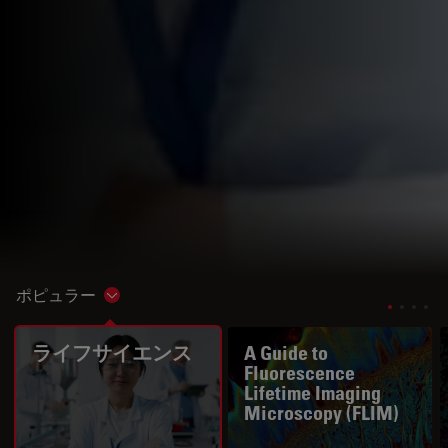
ポピュラー
Show subnavigation
ライフサイエンス
A Guide to
Fluorescence
Lifetime Imaging
Microscopy (FLIM)