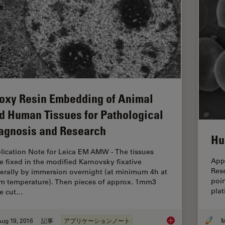
oxy Resin Embedding of Animal
d Human Tissues for Pathological
agnosis and Research
Hu
lication Note for Leica EM AMW - The tissues
Appl
e fixed in the modified Karnovsky fixative
Res
erally by immersion overnight (at minimum 4h at
poi
m temperature). Then pieces of approx. 1mm3
pla
e cut…
ug 19, 2016
記事
アプリケーションノート
M
Epoxy Resin Embeddi