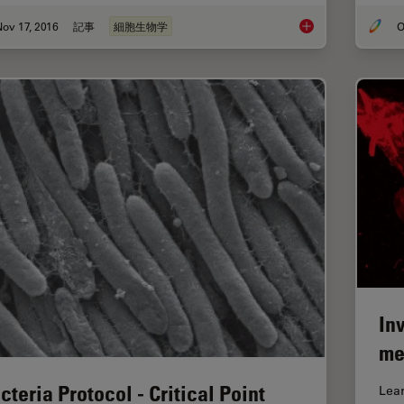
ov 17, 2016
記事
細胞生物学
O
Gene Editing with C
In
me
cteria Protocol - Critical Point
Lear