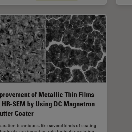
provement of Metallic Thin Films
r HR-SEM by Using DC Magnetron
utter Coater
paration techniques, like several kinds of coating
hods play an important role for high resolution