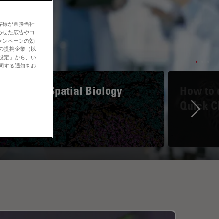
客様が直接当社
わせた広告やコ
ャンペーンの効
社の提携企業（以
の設定」から、い
に関する通知をお
A Guide to Spatial Biology
How to d
Quick C
Ne