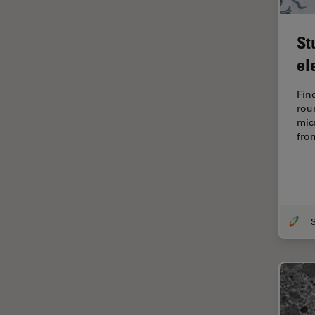
オックスフォード・センター・
オブ・エクセレンス
St
オルガノイド＋3D細胞培養
el
カメラ
がん研究
Fin
rou
クライオSEM
mic
from
クライオ電子顕微鏡
クリーニング
コーティング
コヒーレントラマン散乱(CRS)
S
サンフランシスコ・イノベーシ
ョン・ハブ
サンプル調製
ゼブラフィッシュの研究