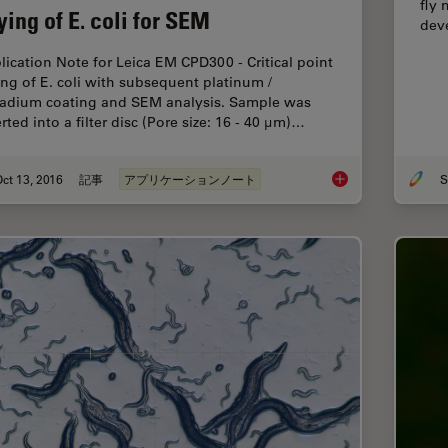
fly 
ying of E. coli for SEM
deve
lication Note for Leica EM CPD300 - Critical point
ing of E. coli with subsequent platinum /
ladium coating and SEM analysis. Sample was
rted into a filter disc (Pore size: 16 - 40 μm)…
ct 13, 2016
記事
アプリケーションノート
S
Bacteria Protocol - C