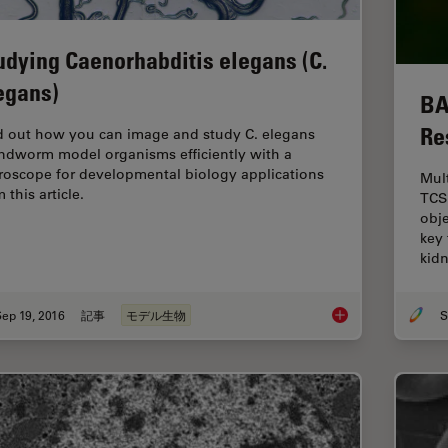
udying Caenorhabditis elegans (C.
egans)
BA
Re
d out how you can image and study C. elegans
ndworm model organisms efficiently with a
roscope for developmental biology applications
Mul
 this article.
TCS
obj
key 
kid
ep 19, 2016
記事
モデル生物
S
Studying Caenorhabd