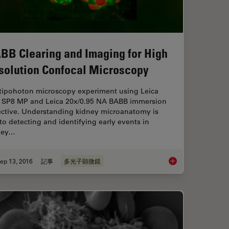
BB Clearing and Imaging for High
solution Confocal Microscopy
tipohoton microscopy experiment using Leica
 SP8 MP and Leica 20x/0.95 NA BABB immersion
ective. Understanding kidney microanatomy is
to detecting and identifying early events in
ney…
ep 13, 2016
記事
多光子顕微鏡
itis elegans (C. elegans)
BABB Clearing and I