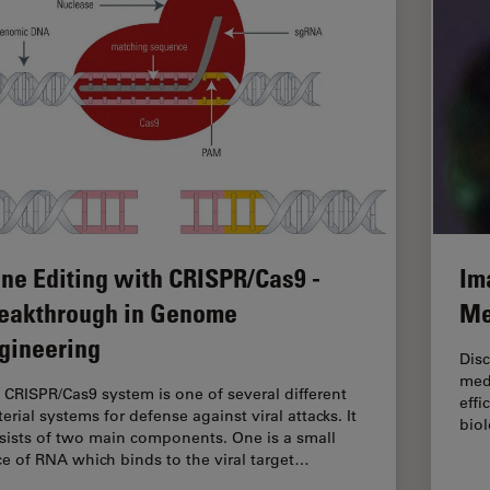
Im
ne Editing with CRISPR/Cas9 -
Me
eakthrough in Genome
gineering
Dis
med
 CRISPR/Cas9 system is one of several different
effi
erial systems for defense against viral attacks. It
biol
sists of two main components. One is a small
ce of RNA which binds to the viral target…