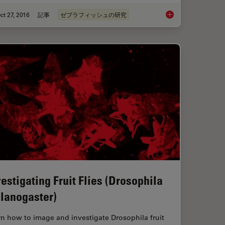
ct 27, 2016
記事
ゼブラフィッシュの研究
RISPR/Cas9 - Breakthrough in Genome Engineering
Imaging and Analyzi
vestigating Fruit Flies (Drosophila
lanogaster)
n how to image and investigate Drosophila fruit