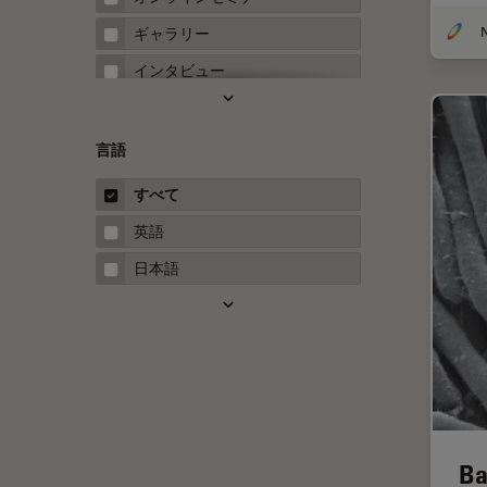
FRET
N
ギャラリー
Fテクニック
インタビュー
HyD
ホワイトぺーパー
Inverted Microscopy
ケーススタディ
言語
Neuro-Oncology
概要
すべて
Neurovascular Surgery
ガイド
英語
Red Reflex
日本語
SEM
Service
STED
STELLARISの機能
TEM
Ba
Thunderイメージング