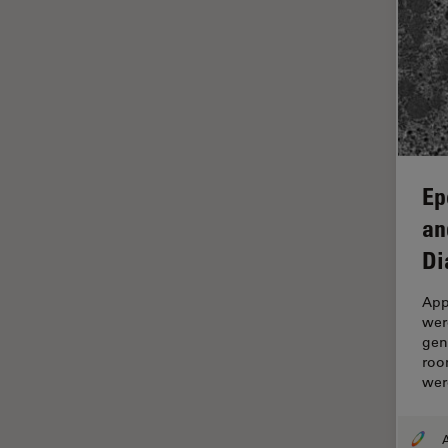
デジタルマイクロスコープ
バイオファーマ
バッテリー製造
プリント基板（PCB）
ボストン・イノベーション・ハ
ブ
Ep
マイクロエレクトロニクス
an
マイクロサージェリー
Di
マイクロハブ・イメージング
メディカル
App
wer
モデル生物
gen
roo
ライトシート顕微鏡
wer
ライフサイエンス
ライブセルイメージング
A