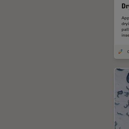
Dr
TIRF
Upright Microscopy
App
dry
アプリケーションノート
pal
イオンビームミリング
inse
インダストリー
O
インペリアル・カレッジ・ロン
ドンイメージングハブ
ウイルス学
ウルトラミクロトーム
エルゴノミクス
エレクトロニクスおよび半導体
産業
エレクトロニクスのための断面
解析