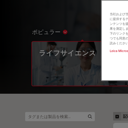
当社および
に提供する
ンテンツを
果を測定しま
ポピュラー
Show subnavigation
下のリンクを
つでも同意の
読みくださ
ライフサイエンス
Leica Micro
記