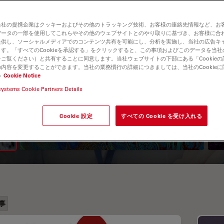
当社の提携企業はクッキーおよびその他のトラッキング技術、お客様の連絡先情報など、お
データの一部を使用してこれらやその他のウェブサイトとのやり取りに基づき、お客様に合
提供し、ソーシャルメディアでのコンテンツ共有を可能にし、分析を実施し、当社の広告キ
す。「すべてのCookieを承認する」をクリックすると、この事項およびこのデータを当
ご覧ください）と共有することに同意します。当社ウェブサイトの下部にある「Cookie
内容を変更することができます。当社の業務慣行の詳細につきましては、当社のCookie
い
Cookie Notice
A Guide to Fluorescence
systems Cookie Partners Details
Lifetime Imaging Microscopy
Cookie 設定
すべての Cookie を受け入れる
(FLIM)
事