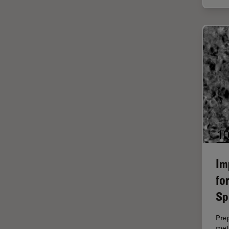
ラベルフリー
レーザーマイクロダイセクショ
ン（LMD）
レーザー誘起ブレークダウン分
光法(LIBS)
ワイドフィールド顕微鏡
人工知能
位相差顕微鏡
偏光
光コヒーレンス トモグラフィ
Im
（OCT）
fo
光学系
Sp
光学顕微鏡
免疫蛍光
Pre
met