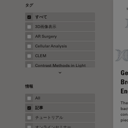
タグ
すべて
3D画像表示
AR Surgery
Cellular Analysis
CLEM
Contrast Methods in Light
Ge
Microscopy
Br
Drosophila Research
情報
En
EMBLイメージングセンター
All
FLIM（蛍光寿命イメージング顕
The
微鏡法）
記事
bact
con
FluoSync
チュートリアル
pie
FRAP
オンラインセミナー