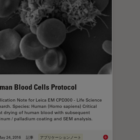
man Blood Cells Protocol
ication Note for Leica EM CPD300 - Life Science
earch. Species: Human (Homo sapiens) Critical
nt drying of human blood with subsequent
tinum / palladium coating and SEM analysis.
ay 24, 2016
記事
アプリケーションノート
ng of Animal and Human Tissues for Pathological Diagnosis and Research
Human Blood Cells P