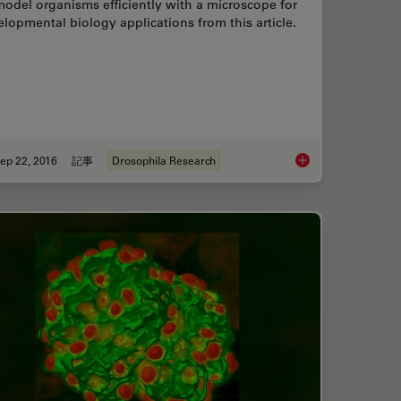
model organisms efficiently with a microscope for
lopmental biology applications from this article.
ep 22, 2016
記事
Drosophila Research
ritical Point Drying of E. coli for SEM
Investigating Fruit F