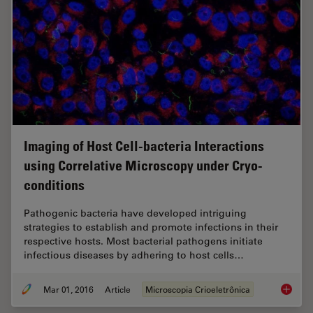
Imaging of Host Cell-bacteria Interactions
using Correlative Microscopy under Cryo-
conditions
Pathogenic bacteria have developed intriguing
strategies to establish and promote infections in their
respective hosts. Most bacterial pathogens initiate
infectious diseases by adhering to host cells…
Mar 01, 2016
Article
Microscopia Crioeletrônica
Imaging