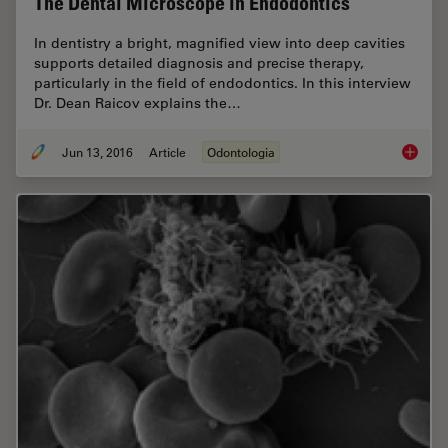
The Dental Microscope in Endodontics
In dentistry a bright, magnified view into deep cavities
supports detailed diagnosis and precise therapy,
particularly in the field of endodontics. In this interview
Dr. Dean Raicov explains the…
Jun 13, 2016
Article
Odontologia
The Den