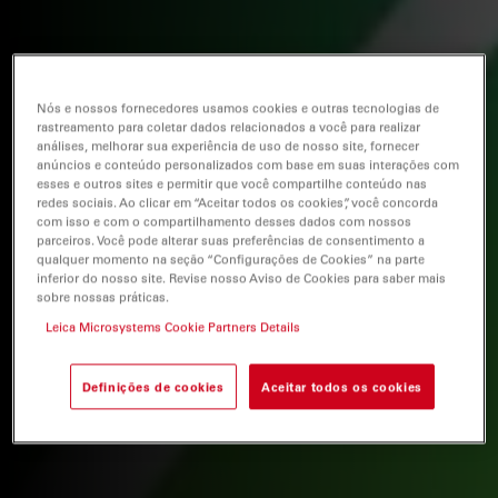
Nós e nossos fornecedores usamos cookies e outras tecnologias de
rastreamento para coletar dados relacionados a você para realizar
análises, melhorar sua experiência de uso de nosso site, fornecer
anúncios e conteúdo personalizados com base em suas interações com
esses e outros sites e permitir que você compartilhe conteúdo nas
redes sociais. Ao clicar em “Aceitar todos os cookies”, você concorda
com isso e com o compartilhamento desses dados com nossos
parceiros. Você pode alterar suas preferências de consentimento a
qualquer momento na seção “Configurações de Cookies” na parte
inferior do nosso site. Revise nosso Aviso de Cookies para saber mais
sobre nossas práticas.
Leica Microsystems Cookie Partners Details
Definições de cookies
Aceitar todos os cookies