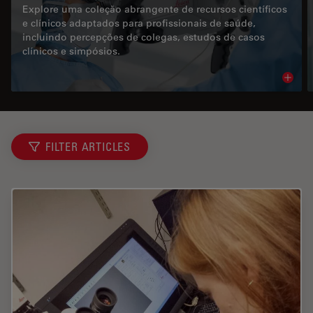
Explore uma coleção abrangente de recursos científicos
e clínicos adaptados para profissionais de saúde,
incluindo percepções de colegas, estudos de casos
clínicos e simpósios.
Read 
FILTER ARTICLES