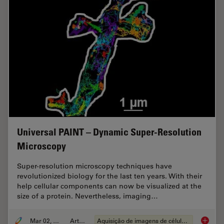
Universal PAINT – Dynamic Super-Resolution
Microscopy
Super-resolution microscopy techniques have
revolutionized biology for the last ten years. With their
help cellular components can now be visualized at the
size of a protein. Nevertheless, imaging…
Mar 02, 2015
Article
Aquisição de imagens de células vivas
Univers