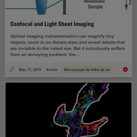
Confocal and Light Sheet Imaging
Optical imaging instrumentation can magnify tiny
objects, zoom in on distant stars and reveal details that
are invisible to the naked eye. But it notoriously suffers
from an annoying problem: the…
May 11, 2015
Article
Microscopia de folha de luz
Confoca