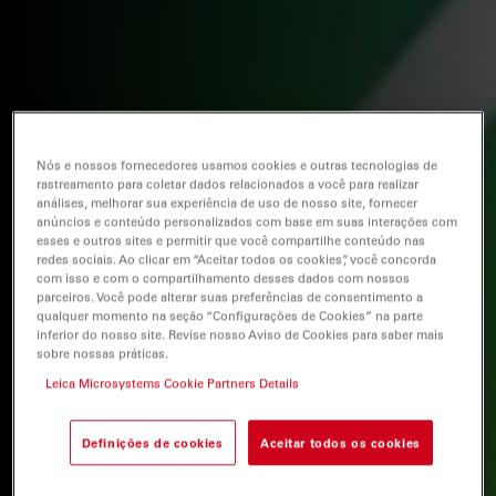
Nós e nossos fornecedores usamos cookies e outras tecnologias de
rastreamento para coletar dados relacionados a você para realizar
análises, melhorar sua experiência de uso de nosso site, fornecer
anúncios e conteúdo personalizados com base em suas interações com
esses e outros sites e permitir que você compartilhe conteúdo nas
redes sociais. Ao clicar em “Aceitar todos os cookies”, você concorda
com isso e com o compartilhamento desses dados com nossos
parceiros. Você pode alterar suas preferências de consentimento a
qualquer momento na seção “Configurações de Cookies” na parte
inferior do nosso site. Revise nosso Aviso de Cookies para saber mais
sobre nossas práticas.
Leica Microsystems Cookie Partners Details
Definições de cookies
Aceitar todos os cookies