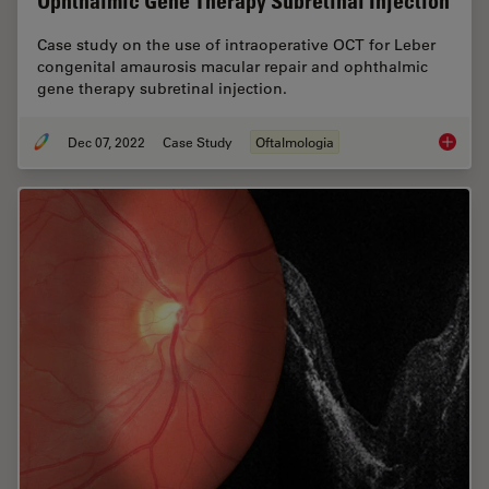
Ophthalmic Gene Therapy Subretinal Injection
Case study on the use of intraoperative OCT for Leber
congenital amaurosis macular repair and ophthalmic
gene therapy subretinal injection.
Dec 07, 2022
Case Study
Oftalmologia
Ophthal