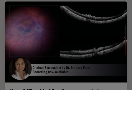
How OCT-guided Eye Surgery can help you to
Focus on Perfection
Watch the successful clinical online symposium on-
demand. Find out what Dr. Parolini says about the
benefits of OCT-guided ophthalmic surgery. She
presents clinical cases and shares her experience…