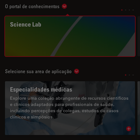
O portal de conhecimentos
Show subnavigation
Science Lab
Selecione sua area de aplicação
Show subnavigation
Especialidades médicas
Explore uma coleção abrangente de recursos científicos
e clínicos adaptados para profissionais de saúde,
incluindo percepções de colegas, estudos de casos
clínicos e simpósios.
Read 