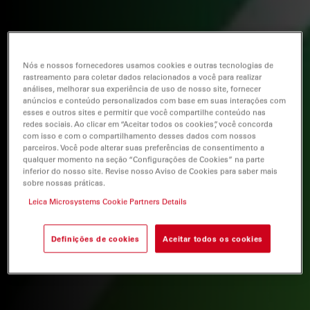
Nós e nossos fornecedores usamos cookies e outras tecnologias de
rastreamento para coletar dados relacionados a você para realizar
análises, melhorar sua experiência de uso de nosso site, fornecer
anúncios e conteúdo personalizados com base em suas interações com
esses e outros sites e permitir que você compartilhe conteúdo nas
redes sociais. Ao clicar em “Aceitar todos os cookies”, você concorda
com isso e com o compartilhamento desses dados com nossos
parceiros. Você pode alterar suas preferências de consentimento a
qualquer momento na seção “Configurações de Cookies” na parte
inferior do nosso site. Revise nosso Aviso de Cookies para saber mais
sobre nossas práticas.
Leica Microsystems Cookie Partners Details
Definições de cookies
Aceitar todos os cookies