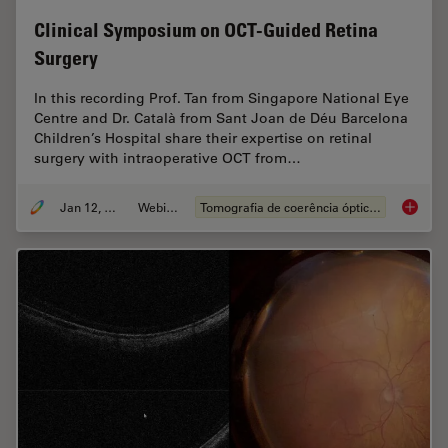
Clinical Symposium on OCT-Guided Retina
Surgery
In this recording Prof. Tan from Singapore National Eye
Centre and Dr. Català from Sant Joan de Déu Barcelona
Children’s Hospital share their expertise on retinal
surgery with intraoperative OCT from…
Jan 12, 2022
Webinar
Tomografia de coerência óptica (OCT)
Clinica