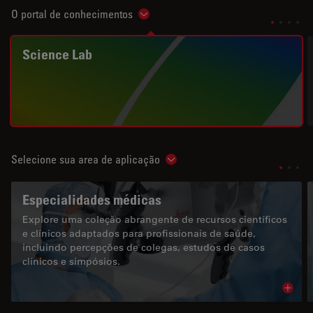
O portal de conhecimentos
Show subnavigation
Science Lab
Selecione sua area de aplicação
Show subnavigation
Especialidades médicas
Explore uma coleção abrangente de recursos científicos
e clínicos adaptados para profissionais de saúde,
incluindo percepções de colegas, estudos de casos
clínicos e simpósios.
Read 