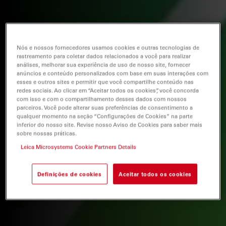
Nós e nossos fornecedores usamos cookies e outras tecnologias de
rastreamento para coletar dados relacionados a você para realizar
análises, melhorar sua experiência de uso de nosso site, fornecer
anúncios e conteúdo personalizados com base em suas interações com
esses e outros sites e permitir que você compartilhe conteúdo nas
redes sociais. Ao clicar em “Aceitar todos os cookies”, você concorda
com isso e com o compartilhamento desses dados com nossos
parceiros. Você pode alterar suas preferências de consentimento a
qualquer momento na seção “Configurações de Cookies” na parte
inferior do nosso site. Revise nosso Aviso de Cookies para saber mais
sobre nossas práticas.
Leica Microsystems Cookie Partners Details
Definições de cookies
Aceitar todos os cookies