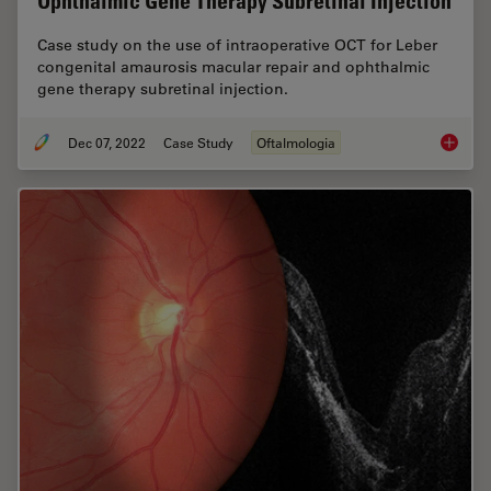
Ophthalmic Gene Therapy Subretinal Injection
Case study on the use of intraoperative OCT for Leber
congenital amaurosis macular repair and ophthalmic
gene therapy subretinal injection.
Dec 07, 2022
Case Study
Oftalmologia
Ophthal