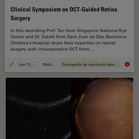
Clinical Symposium on OCT-Guided Retina
Surgery
In this recording Prof. Tan from Singapore National Eye
Centre and Dr. Català from Sant Joan de Déu Barcelona
Children’s Hospital share their expertise on retinal
surgery with intraoperative OCT from…
Jan 12, 2022
Webinar
Tomografia de coerência óptica (OCT)
Clinica