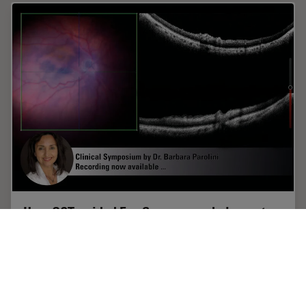
How OCT-guided Eye Surgery can help you to
Focus on Perfection
Watch the successful clinical online symposium on-
demand. Find out what Dr. Parolini says about the
benefits of OCT-guided ophthalmic surgery. She
presents clinical cases and shares her experience…