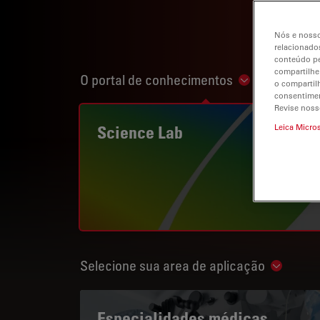
Nós e nosso
relacionados
conteúdo pe
compartilhe
O portal de conhecimentos
Show subnavi
o compartil
consentimen
Revise noss
Science Lab
Leica Micro
Selecione sua area de aplicação
Show su
Especialidades médicas