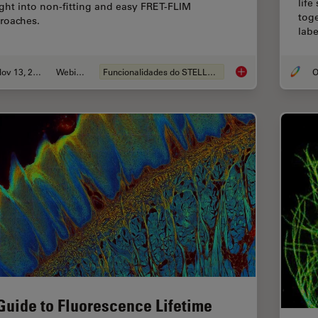
life
ight into non-fitting and easy FRET-FLIM
tog
roaches.
labe
Nov 13, 2022
Webinar
Funcionalidades do STELLARIS
O
Visualizing Protein-
Guide to Fluorescence Lifetime