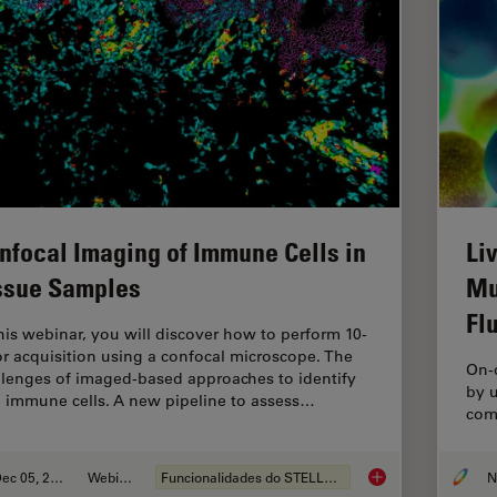
nfocal Imaging of Immune Cells in
Li
ssue Samples
Mu
Fl
this webinar, you will discover how to perform 10-
or acquisition using a confocal microscope. The
On-
llenges of imaged-based approaches to identify
by u
n immune cells. A new pipeline to assess…
comb
Dec 05, 2022
Webinar
Funcionalidades do STELLARIS
Confocal Imaging of