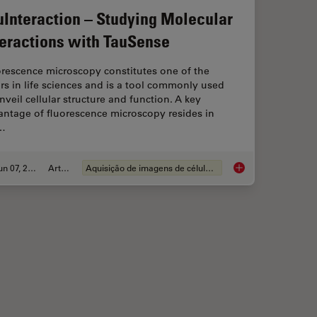
uInteraction – Studying Molecular
teractions with TauSense
orescence microscopy constitutes one of the
ars in life sciences and is a tool commonly used
nveil cellular structure and function. A key
antage of fluorescence microscopy resides in
…
Jun 07, 2022
Article
Aquisição de imagens de células vivas
ence Lifetime Imaging Microscopy (FLIM)
TauInteraction – Stu