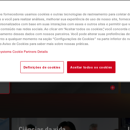
s fornecedores usamos cookies e outras tecnologias de rastreamento para coletar 
 a você para realizar análises, melhorar sua experiência de uso de nosso site, fornec
rsonalizados com base em suas interações com esses e outros sites e permitir que 
 conteúdo nas redes sociais. Ao clicar em “Aceitar todos os cookies”, você concorda
gation
hamento desses dados com nossos parceiros. Você pode alterar suas preferências de
to a qualquer momento na seção “Configurações de Cookies” na parte inferior do no
o Aviso de Cookies para saber mais sobre nossas práticas.
systems Cookie Partners Details
O PORTAL DE CONHECIMENTOS
Leia os nossos artigos mais
Definições de cookies
Aceitar todos os cookies
recentes
Read arti
bnavigation
Ciências da vida