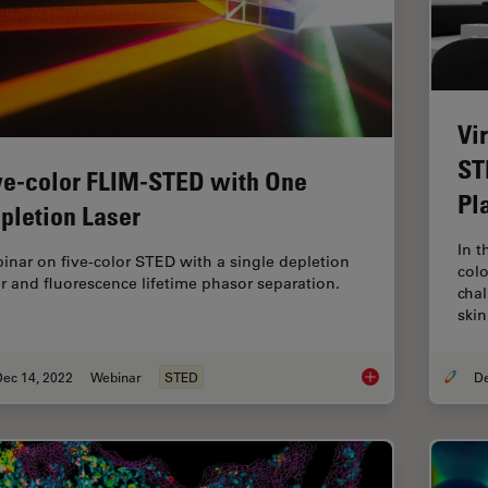
Vi
ST
ve-color FLIM-STED with One
Pl
pletion Laser
In t
inar on five-color STED with a single depletion
colo
er and fluorescence lifetime phasor separation.
cha
ski
Dec 14, 2022
Webinar
STED
Five-color FLIM-STE