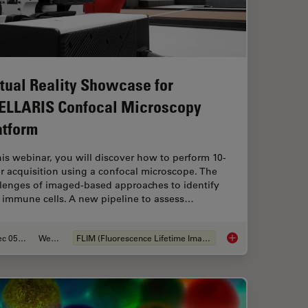
rtual Reality Showcase for
ELLARIS Confocal Microscopy
atform
his webinar, you will discover how to perform 10-
r acquisition using a confocal microscope. The
llenges of imaged-based approaches to identify
n immune cells. A new pipeline to assess…
Dec 05, 2022
Webinar
FLIM (Fluorescence Lifetime Imaging Microscopy)
D with One Depletion Laser
Virtual Reality Sho