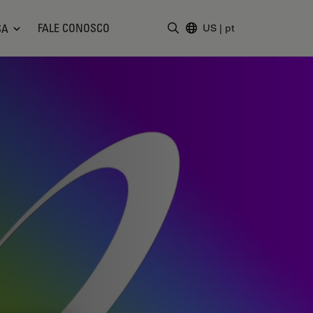
FALE CONOSCO
SA
US
|
pt
Insira o termo da pesquisa