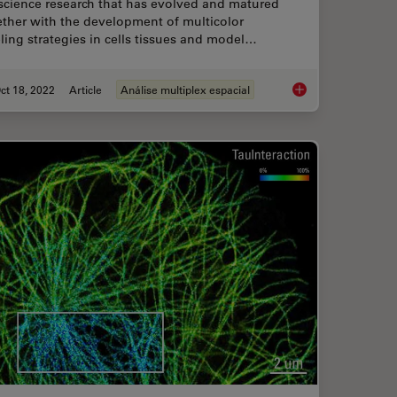
 science research that has evolved and matured
ether with the development of multicolor
ling strategies in cells tissues and model…
ct 18, 2022
Article
Análise multiplex espacial
Protein Interactions by Non-Fitting and Easy FRET-FLIM Approaches
Multiplexing through