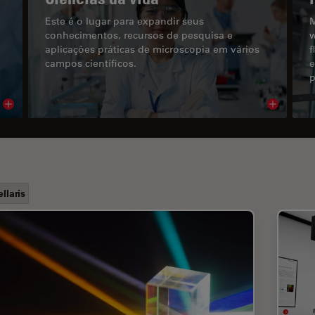
Este é o lugar para expandir seus
M
conhecimentos, recursos de pesquisa e
w
aplicações práticas de microscopia em vários
f
campos científicos.
e
p
Read article
Read arti
ellaris