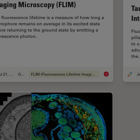
aging Microscopy (FLIM)
Ta
In
 fluorescence lifetime is a measure of how long a
orophore remains on average in its excited state
ore returning to the ground state by emitting a
Flu
orescence photon.
pill
to u
adv
the
Jul 21, 2022
Guia
FLIM (Fluorescence Lifetime Imaging Microscopy)
A Guide to Fluoresc