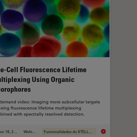
ve-Cell Fluorescence Lifetime
ltiplexing Using Organic
uorophores
demand video: Imaging more subcellular targets
sing fluorescence lifetime multiplexing
ined with spectrally resolved detection.
Nov 18, 2022
Webinar
Funcionalidades do STELLARIS
 Immune Cells in Tissue Samples
Live-Cell Fluorescen