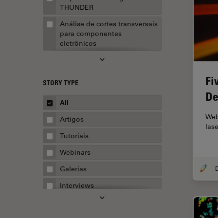
THUNDER
Análise de cortes transversais
para componentes
eletrônicos
Análise de imagens
Análise de limpeza
Fi
STORY TYPE
Análise multiplex espacial
De
All
Anatomia Patológica
Web
Artigos
Aquisição de imagens
las
Tutoriais
Aquisição de imagens 3D
Webinars
Aquisição de imagens de
células vivas
Galerias
Aquisição de imagens para
Interviews
fins quantitativos
Whitepapers
AR Surgery