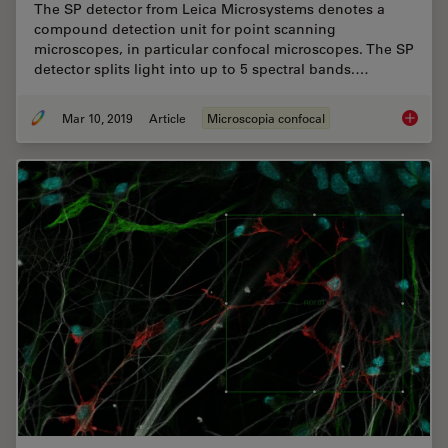
The SP detector from Leica Microsystems denotes a
compound detection unit for point scanning
microscopes, in particular confocal microscopes. The SP
detector splits light into up to 5 spectral bands.…
Mar 10, 2019
Article
Microscopia confocal
What is