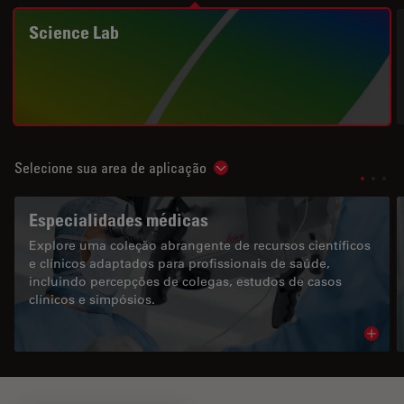
Science Lab
Selecione sua area de aplicação
Show subnavigation
Especialidades médicas
Explore uma coleção abrangente de recursos científicos
e clínicos adaptados para profissionais de saúde,
incluindo percepções de colegas, estudos de casos
clínicos e simpósios.
Read 