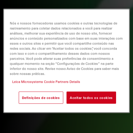
Nós e nossos fornecedores usamos cookies e outras tecnologias de
rastreamento para coletar dados relacionados a você para realizar
análises, melhorar sua experiência de uso de nosso site, fornecer
anúncios e conteúdo personalizados com base em suas interações com
esses e outros sites e permitir que você compartilhe conteúdo nas
redes sociais. Ao clicar em “Aceitar todos os cookies”, você concorda
com isso e com o compartilhamento desses dados com nossos
parceiros. Você pode alterar suas preferências de consentimento a
qualquer momento na seção “Configurações de Cookies” na parte
inferior do nosso site. Revise nosso Aviso de Cookies para saber mais
sobre nossas práticas.
Leica Microsystems Cookie Partners Details
Definições de cookies
Aceitar todos os cookies