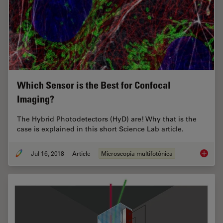
Which Sensor is the Best for Confocal
Imaging?
The Hybrid Photodetectors (HyD) are! Why that is the
case is explained in this short Science Lab article.
Jul 16, 2018
Article
Microscopia multifotônica
Which S