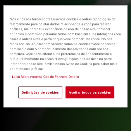
Nós e nossos fornecedores usamos cookies e outras tecnologias de
rastreamento para coletar dados relacionados a você para realizar
análises, melhorar sua experiência de uso de nosso site, fornecer
anúncios e conteúdo personalizados com base em suas interações com
esses e outros sites e permitir que você compartilhe conteúdo nas
redes sociais. Ao clicar em “Aceitar todos os cookies”, você concorda
com isso e com o compartilhamento desses dados com nossos
parceiros. Você pode alterar suas preferências de consentimento a
qualquer momento na seção “Configurações de Cookies” na parte
inferior do nosso site. Revise nosso Aviso de Cookies para saber mais
sobre nossas práticas.
Leica Microsystems Cookie Partners Details
Definições de cookies
Aceitar todos os cookies