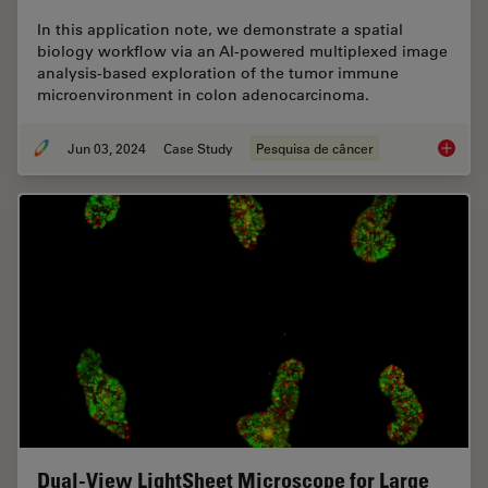
In this application note, we demonstrate a spatial
biology workflow via an AI-powered multiplexed image
analysis-based exploration of the tumor immune
microenvironment in colon adenocarcinoma.
Jun 03, 2024
Case Study
Pesquisa de câncer
AI-Powe
Dual-View LightSheet Microscope for Large