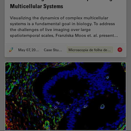
Multicellular Systems
Visualizing the dynamics of complex multicellular
systems is a fundamental goal in biology. To address
the challenges of live imaging over large
spatiotemporal scales, Franziska Moos et. al. present…
May 07, 2024
Case Study
Microscopia de folha de luz
Dual-Vi