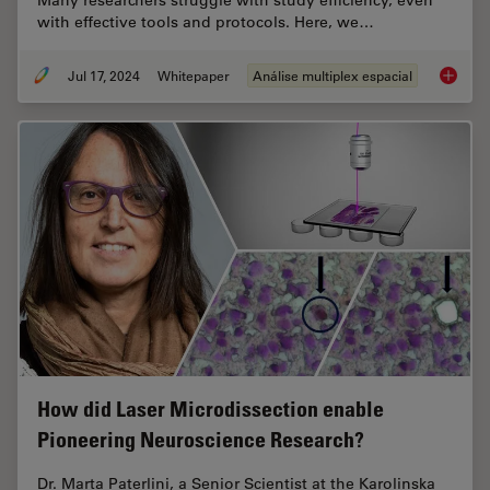
Many researchers struggle with study efficiency, even
with effective tools and protocols. Here, we…
Jul 17, 2024
Whitepaper
Análise multiplex espacial
Empower
How did Laser Microdissection enable
Pioneering Neuroscience Research?
Dr. Marta Paterlini, a Senior Scientist at the Karolinska