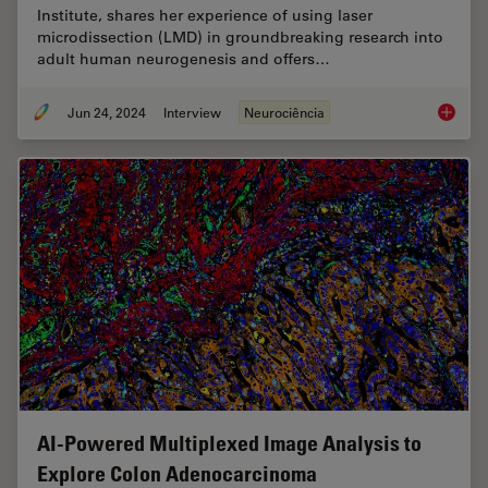
Institute, shares her experience of using laser
microdissection (LMD) in groundbreaking research into
adult human neurogenesis and offers…
Jun 24, 2024
Interview
Neurociência
How did
AI-Powered Multiplexed Image Analysis to
Explore Colon Adenocarcinoma