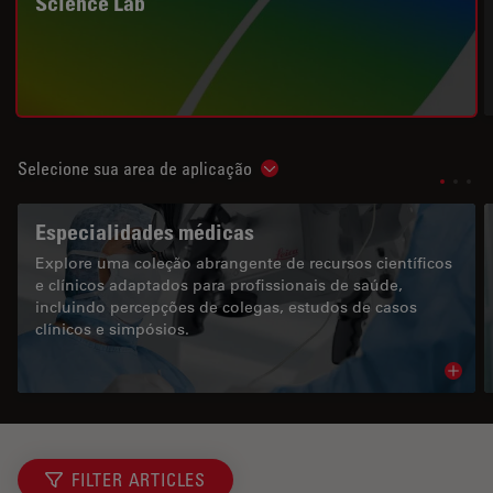
Science Lab
Selecione sua area de aplicação
Show subnavigation
Especialidades médicas
Explore uma coleção abrangente de recursos científicos
e clínicos adaptados para profissionais de saúde,
incluindo percepções de colegas, estudos de casos
clínicos e simpósios.
Read 
FILTER ARTICLES