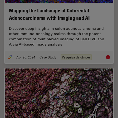
Mapping the Landscape of Colorectal
Adenocarcinoma with Imaging and AI
Discover deep insights in colon adenocarcinoma and
other immuno-oncology realms through the potent
combination of multiplexed imaging of Cell DIVE and
Aivia AI-based image analysis
Apr 26, 2024
Case Study
Pesquisa de câncer
Mapping