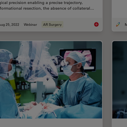
ical precision enabling a precise trajectory,
formational resection, the absence of collateral…
Aug 25, 2022
Webinar
AR Surgery
M
Augmented Reality A