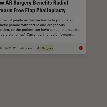
w AR Surgery Benefits Radial
rearm Free Flap Phalloplasty
goal of penile reconstruction is to provide an
hetic penoid with tactile and erogenous
ation, so the patient can have sexual intercourse
void standing.1 Currently, the radial forearm…
ar 14, 2022
Interview
AR Surgery
 Radial Forearm Flap Free Phalloplasty
How AR Surgery Bene