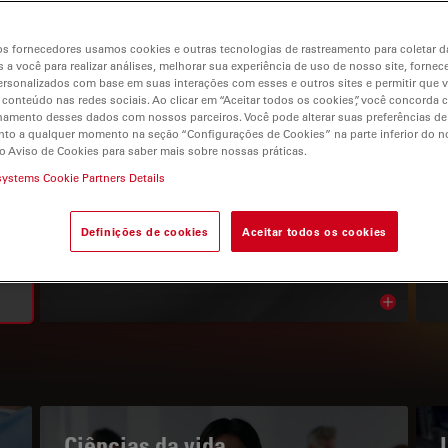
s fornecedores usamos cookies e outras tecnologias de rastreamento para coletar 
 a você para realizar análises, melhorar sua experiência de uso de nosso site, fornec
rsonalizados com base em suas interações com esses e outros sites e permitir que 
 conteúdo nas redes sociais. Ao clicar em “Aceitar todos os cookies”, você concorda
gation
hamento desses dados com nossos parceiros. Você pode alterar suas preferências de
to a qualquer momento na seção “Configurações de Cookies” na parte inferior do no
o Aviso de Cookies para saber mais sobre nossas práticas.
systems Cookie Partners Details
O PORTAL DE CONHECIMENTOS
Leia os nossos artigos mais
Definições de cookies
Aceitar todos os cookies
recentes
Read arti
bnavigation
Ciências da vida