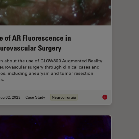
e of AR Fluorescence in
urovascular Surgery
rn about the use of GLOW800 Augmented Reality
eurovascular surgery through clinical cases and
eos, including aneurysm and tumor resection
s.
ug 02, 2023
Case Study
Neurocirurgia
rgical Department with Limited Resources
Use of AR Fluoresce