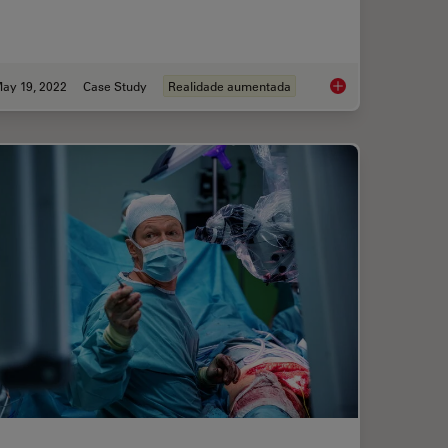
ay 19, 2022
Case Study
Realidade aumentada
ssisted Navigation in Neuro-Oncological Surgery
How AR Helps in the