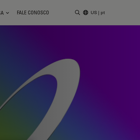
FALE CONOSCO
SA
US
|
pt
Insira o termo da pesquisa