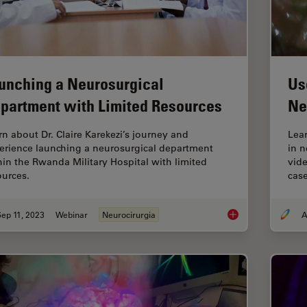
unching a Neurosurgical
Us
partment with Limited Resources
Ne
rn about Dr. Claire Karekezi’s journey and
Lea
erience launching a neurosurgical department
in n
hin the Rwanda Military Hospital with limited
vid
ources.
case
ep 11, 2023
Webinar
Neurocirurgia
A
Launching a Neurosu