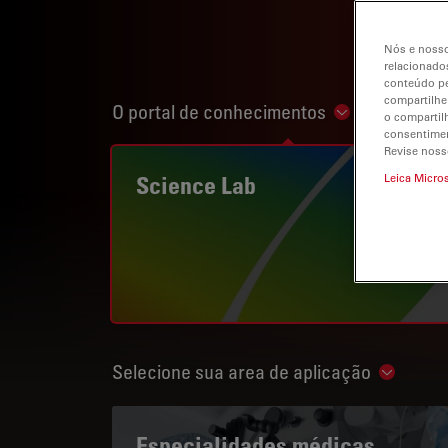
Nós e nosso
relacionados
conteúdo pe
compartilhe
O portal de conhecimentos
Show subnavi
o compartil
consentimen
Revise noss
Science Lab
Leica Micro
Selecione sua area de aplicação
Show su
Especialidades médicas