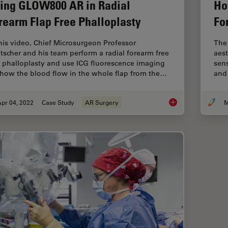
ing GLOW800 AR in Radial
Ho
rearm Flap Free Phalloplasty
Fo
this video, Chief Microsurgeon Professor
The 
tscher and his team perform a radial forearm free
aest
p phalloplasty and use ICG fluorescence imaging
sens
show the blood flow in the whole flap from the…
and 
pr 04, 2022
Case Study
AR Surgery
M
Using GLOW800 AR in