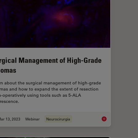
rgical Management of High-Grade
iomas
rn about the surgical management of high-grade
omas and how to expand the extent of resection
a-operatively using tools such as 5-ALA
rescence.
ar 13, 2023
Webinar
Neurocirurgia
ching in Neurosurgery
Surgical Managemen