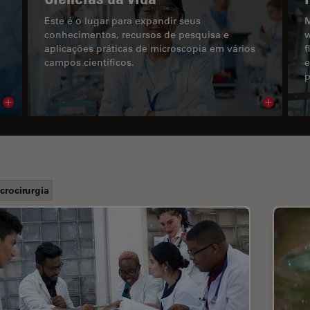
Este é o lugar para expandir seus
M
conhecimentos, recursos de pesquisa e
w
aplicações práticas de microscopia em vários
f
campos científicos.
e
p
Read article
Read arti
crocirurgia