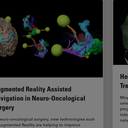
Ho
Tr
gmented Reality Assisted
vigation in Neuro-Oncological
Moya
cere
rgery
prog
inte
neuro-oncological surgery, new technologies such
net
Augmented Reality are helping to improve