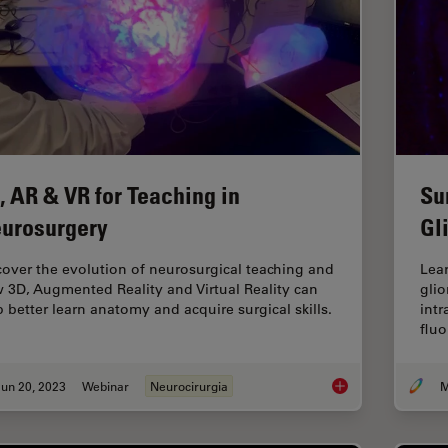
, AR & VR for Teaching in
Su
urosurgery
Gl
cover the evolution of neurosurgical teaching and
Lea
 3D, Augmented Reality and Virtual Reality can
gli
p better learn anatomy and acquire surgical skills.
intr
fluo
un 20, 2023
Webinar
Neurocirurgia
M
3D, AR & VR for Tea