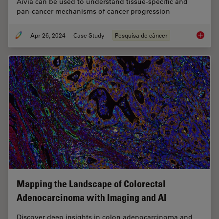
Aivia can be used to understand tissue-specific and
pan-cancer mechanisms of cancer progression
Apr 26, 2024
Case Study
Pesquisa de câncer
A Meta-
Mapping the Landscape of Colorectal
Adenocarcinoma with Imaging and AI
Discover deep insights in colon adenocarcinoma and