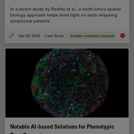
In a recent study by Radtke et al., a multi-omics spatial
biology approach helps shed light on early relapsing
lymphoma patients
Apr 08, 2024
Case Study
Análise multiplex espacial
IBEX, C
Notable AI-based Solutions for Phenotypic