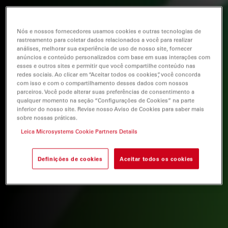
Nós e nossos fornecedores usamos cookies e outras tecnologias de
rastreamento para coletar dados relacionados a você para realizar
análises, melhorar sua experiência de uso de nosso site, fornecer
anúncios e conteúdo personalizados com base em suas interações com
esses e outros sites e permitir que você compartilhe conteúdo nas
redes sociais. Ao clicar em “Aceitar todos os cookies”, você concorda
com isso e com o compartilhamento desses dados com nossos
parceiros. Você pode alterar suas preferências de consentimento a
qualquer momento na seção “Configurações de Cookies” na parte
inferior do nosso site. Revise nosso Aviso de Cookies para saber mais
sobre nossas práticas.
Leica Microsystems Cookie Partners Details
Definições de cookies
Aceitar todos os cookies