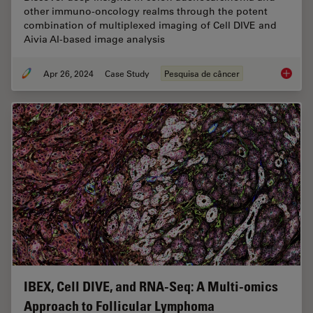
other immuno-oncology realms through the potent
combination of multiplexed imaging of Cell DIVE and
Aivia AI-based image analysis
Apr 26, 2024
Case Study
Pesquisa de câncer
Mapping
IBEX, Cell DIVE, and RNA-Seq: A Multi-omics
Approach to Follicular Lymphoma