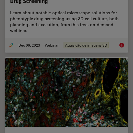
Drug Screening
Learn about notable optical microscope solutions for
phenotypic drug screening using 3D-cell culture, both
planning and execution, from this free, on-demand
webinar.
Dec 06, 2023
Webinar
Aquisição de imagens 3D
Notable