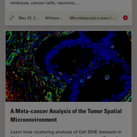
embryos, cancer cells, neurons,…
May 22, 2024
Whitepaper
Microdissecção a laser (LMD)
Laser Mi
A Meta-cancer Analysis of the Tumor Spatial
Microenvironment
Learn how clustering analysis of Cell DIVE datasets in