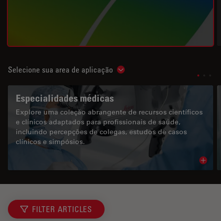
Selecione sua area de aplicação
Show subnavigation
Especialidades médicas
Explore uma coleção abrangente de recursos científicos
e clínicos adaptados para profissionais de saúde,
incluindo percepções de colegas, estudos de casos
clínicos e simpósios.
Read 
FILTER ARTICLES