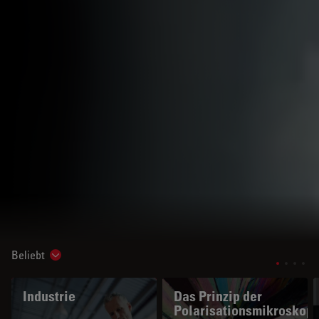
Beliebt
Show subnavigation
Industrie
Das Prinzip der
Polarisationsmikroskopi