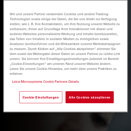
Wir und unsere Partner verwenden Cookies und andere Tracking-
Technologien sowie einige der Daten, die Sie uns direkt zur Verfügung
stellen, wie z. B. Ihre Kontaktdaten, um Ihre Nutzung unserer Website zu
verbessern, Ihnen auf Grundlage Ihrer Interaktionen mit dieser und
anderen Websites personalisierte Werbung und Inhalte bereitzustellen,
das Teilen von Inhalten in sozialen Medien zu ermöglichen sowie
Analysen durchzuführen und die Wirksamkeit unserer Werbekampagnen
zu messen. Durch Klicken auf „Alle Cookies akzeptieren“ stimmen Sie
dem sowie der Weitergabe dieser Daten an unsere Partner zu (siehe Link
unten). Sie können Ihre Einwilligungseinstellungen jederzeit im Bereich
„Cookie-Einstellungen“ am unteren Rand unserer Website ändern.
Lesen Sie unsere Cookie-Hinweise, um mehr über unsere Praktiken zu
erfahren
Leica Microsystems Cookie Partners Details
Cookie-Einstellungen
Alle Cookies akzeptieren