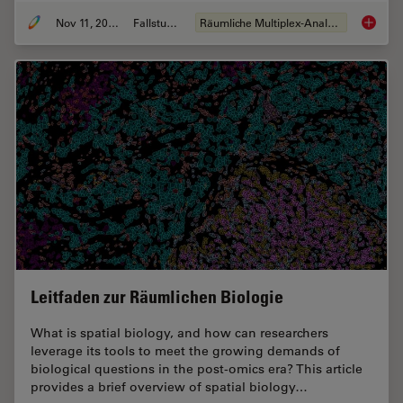
Nov 11, 2024
Fallstudie
Räumliche Multiplex-Analyse
Spatial
Leitfaden zur Räumlichen Biologie
What is spatial biology, and how can researchers
leverage its tools to meet the growing demands of
biological questions in the post-omics era? This article
provides a brief overview of spatial biology…