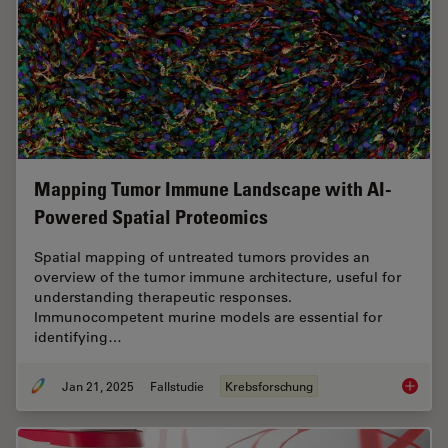
Mapping Tumor Immune Landscape with AI-
Powered Spatial Proteomics
Spatial mapping of untreated tumors provides an
overview of the tumor immune architecture, useful for
understanding therapeutic responses.
Immunocompetent murine models are essential for
identifying…
Jan 21, 2025
Fallstudie
Krebsforschung
Mapping