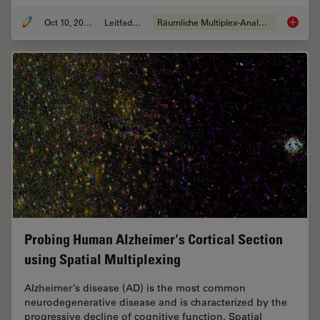
Oct 10, 2024
Leitfaden
Räumliche Multiplex-Analyse
Leitfad
Probing Human Alzheimer's Cortical Section
using Spatial Multiplexing
Alzheimer’s disease (AD) is the most common
neurodegenerative disease and is characterized by the
progressive decline of cognitive function. Spatial