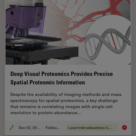
Deep Visual Proteomics Provides Precise
Spatial Proteomic Information
Despite the availability of imaging methods and mass
spectroscopy for spatial proteomics, a key challenge
that remains is correlating images with single-cell
resolution to protein-abundance…
Dec 02, 2024
Fallstudie
Lasermikrodissektion (LMD)
Deep Vi