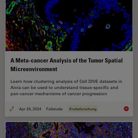
A Meta-cancer Analysis of the Tumor Spatial
Microenvironment
Learn how clustering analysis of Cell DIVE datasets in
Aivia can be used to understand tissue-specific and
pan-cancer mechanisms of cancer progression
Apr 26, 2024
Fallstudie
Krebsforschung
A Meta-