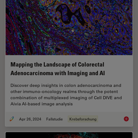
Mapping the Landscape of Colorectal
Adenocarcinoma with Imaging and AI
Discover deep insights in colon adenocarcinoma and
other immuno-oncology realms through the potent
combination of multiplexed imaging of Cell DIVE and
Aivia AI-based image analysis
Apr 26, 2024
Fallstudie
Krebsforschung
Mapping