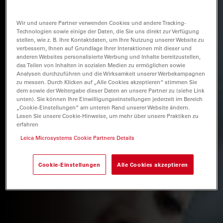
Wir und unsere Partner verwenden Cookies und andere Tracking-
Technologien sowie einige der Daten, die Sie uns direkt zur Verfügung
stellen, wie z. B. Ihre Kontaktdaten, um Ihre Nutzung unserer Website zu
verbessern, Ihnen auf Grundlage Ihrer Interaktionen mit dieser und
anderen Websites personalisierte Werbung und Inhalte bereitzustellen,
das Teilen von Inhalten in sozialen Medien zu ermöglichen sowie
Analysen durchzuführen und die Wirksamkeit unserer Werbekampagnen
zu messen. Durch Klicken auf „Alle Cookies akzeptieren“ stimmen Sie
dem sowie der Weitergabe dieser Daten an unsere Partner zu (siehe Link
unten). Sie können Ihre Einwilligungseinstellungen jederzeit im Bereich
„Cookie-Einstellungen“ am unteren Rand unserer Website ändern.
Lesen Sie unsere Cookie-Hinweise, um mehr über unsere Praktiken zu
erfahren
Leica Microsystems Cookie Partners Details
Cookie-Einstellungen
Alle Cookies akzeptieren