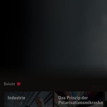
Beliebt
Show subnavigation
Industrie
Das Prinzip der
Polarisationsmikroskopi