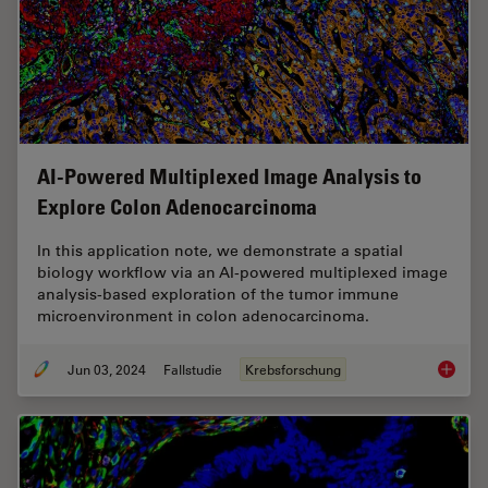
AI-Powered Multiplexed Image Analysis to
Explore Colon Adenocarcinoma
In this application note, we demonstrate a spatial
biology workflow via an AI-powered multiplexed image
analysis-based exploration of the tumor immune
microenvironment in colon adenocarcinoma.
Jun 03, 2024
Fallstudie
Krebsforschung
AI-Powe