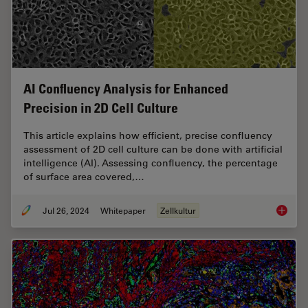
AI Confluency Analysis for Enhanced
Precision in 2D Cell Culture
This article explains how efficient, precise confluency
assessment of 2D cell culture can be done with artificial
intelligence (AI). Assessing confluency, the percentage
of surface area covered,…
Jul 26, 2024
Whitepaper
Zellkultur
AI Confl