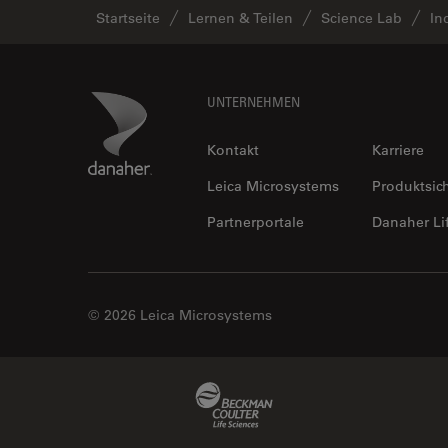
Halbleiterindustrie
Startseite
Lernen & Teilen
Science Lab
In
EMBL Imaging Centre
Ergonomie
Footer
Danaher Logo
UNTERNEHMEN
F-Techniques
Färbung
Kontakt
Karriere
FLIM
Leica Microsystems
Produktsic
(Fluoreszenzlebensdauer-
Partnerportale
Danaher Li
Imaging-Mikroskopie)
Fluoreszenz
Fluoreszenzproteine
© 2026 Leica Microsystems
Fluorophore
FluoSync
Beckman Coulter Link
Forensik
Fortgeschrittene Bildgebung
und Analyse von Gewebe