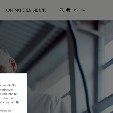
KONTAKTIEREN SIE UNS
US
|
de
Suchbegriff eingeben
ten, die Sie
 verbessern,
g und Inhalte
hzuführen und
n“ stimmen Sie
 Website