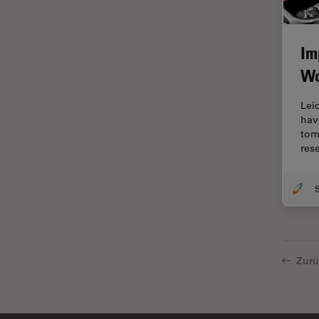
Centre of Excellence Oxford
Chirurgische Mikroskopie
Im
CLEM
Wo
Contrast Methods in Light
Lei
Microscopy
hav
Cryo REM
tom
res
DIC-Mikroskopie
Digitale Mikroskopie
S
Drosophila-Forschung
Dunkelfeldmikroskopie
Elektronenmikroskopie
Zurü
Elektronenmikroskopie
Probenvorbereitung
Elektronik- und