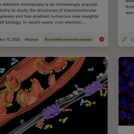
dise
o-electron microscopy is an increasingly popular
fin
ality to study the structures of macromolecular
word
plexes and has enabled numerous new insights
cell biology. In recent years, cryo-electron…
Nov 10, 2020
Webinar
Kryoelektronenmikroskopie
J
Workflows and Instr