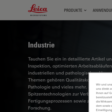
Leica Microsystems Logo
PRODUKTE
ANWENDU
Industrie
Tauchen Sie ein in detaillierte Artikel u
Inspektion, optimierten Arbeitsabläuf
industriellen und pathologischen Umg
Themen gehören Qualitätskontrolle, Mat
Wir und uns
Pathologie und vieles mehr. Sie erhalte
uns direkt z
Spitzentechnologien zur Verbesserung d
Ihnen auf G
bereitzuste
Fertigungsprozessen sowie zur präzise
die Wirksam
dem sowie d
Forschung.
Einwilligun