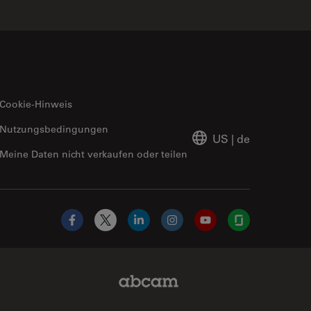
Cookie-Hinweis
Nutzungsbedingungen
US
|
de
Meine Daten nicht verkaufen oder teilen
Facebook
X
LinkedIn
Instagram
YouTube
Glassdoor
Abcam Limited Link