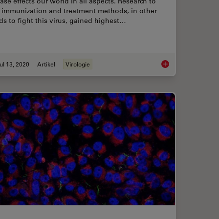
ase effects our world in all aspects. Research to
d immunization and treatment methods, in other
s to fight this virus, gained highest…
ul 13, 2020
Artikel
Virologie
umentation for Cryo-electron Microscopy
Microscopy in Virolo