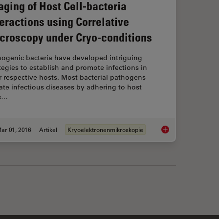
aging of Host Cell-bacteria
teractions using Correlative
croscopy under Cryo-conditions
hogenic bacteria have developed intriguing
tegies to establish and promote infections in
r respective hosts. Most bacterial pathogens
iate infectious diseases by adhering to host
ls…
ar 01, 2016
Artikel
Kryoelektronenmikroskopie
ron Tomography Workflow
Imaging of Host Cell