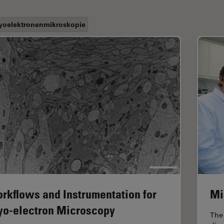
yoelektronenmikroskopie
rkflows and Instrumentation for
Mi
yo-electron Microscopy
The