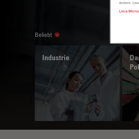
ändern. Les
Leica Micro
Beliebt
Show subnavigation
Industrie
Das
Po