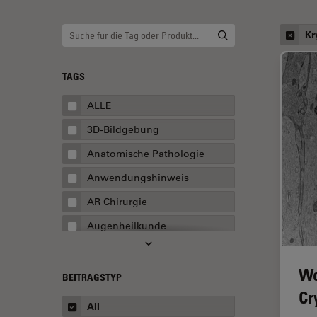
Kr
TAGS
ALLE
3D-Bildgebung
Anatomische Pathologie
Anwendungshinweis
AR Chirurgie
Augenheilkunde
Augmented Reality
Wo
Ausbildung
BEITRAGSTYP
Cr
Automatisierte Mikroskopie
All