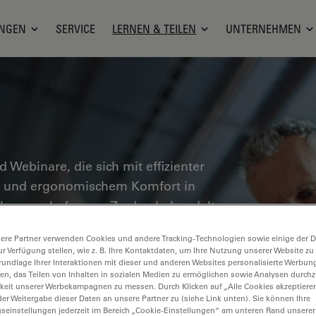
NGEN
SERVICE
LERNEN & TEILEN
UNTERNEHMEN
nd Webinare, die sich mit effizienter
en und ergonomischem Komfort in
ebungen befassen. Zu den behandelten
erialanalyse, Mikroskopie in der
ere Partner verwenden Cookies und andere Tracking-Technologien sowie einige der Da
n wertvolle Einblicke in den Einsatz von
ur Verfügung stellen, wie z. B. Ihre Kontaktdaten, um Ihre Nutzung unserer Website zu
er Präzision und Effizienz von
rundlage Ihrer Interaktionen mit dieser und anderen Websites personalisierte Werbun
llen, das Teilen von Inhalten in sozialen Medien zu ermöglichen sowie Analysen durc
n pathologischen Diagnose und
keit unserer Werbekampagnen zu messen. Durch Klicken auf „Alle Cookies akzeptiere
er Weitergabe dieser Daten an unsere Partner zu (siehe Link unten). Sie können Ihre
gseinstellungen jederzeit im Bereich „Cookie-Einstellungen“ am unteren Rand unserer