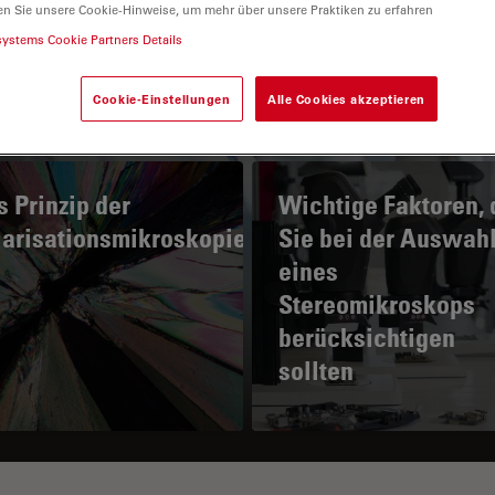
en Sie unsere Cookie-Hinweise, um mehr über unsere Praktiken zu erfahren
systems Cookie Partners Details
Cookie-Einstellungen
Alle Cookies akzeptieren
 Prinzip der
Wichtige Faktoren, 
larisationsmikroskopie
Sie bei der Auswah
eines
Stereomikroskops
berücksichtigen
sollten