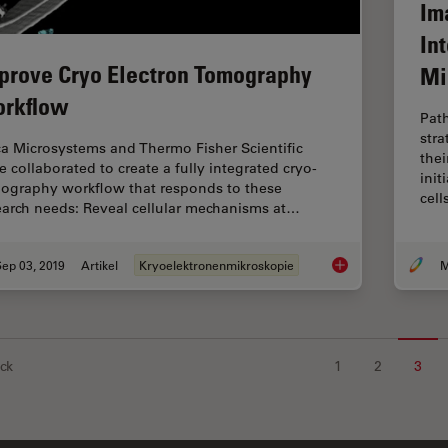
Im
In
prove Cryo Electron Tomography
Mi
rkflow
Pat
stra
ca Microsystems and Thermo Fisher Scientific
thei
e collaborated to create a fully integrated cryo-
init
ography workflow that responds to these
cel
earch needs: Reveal cellular mechanisms at…
ep 03, 2019
Artikel
Kryoelektronenmikroskopie
M
Improve Cryo Elect
ck
1
2
3