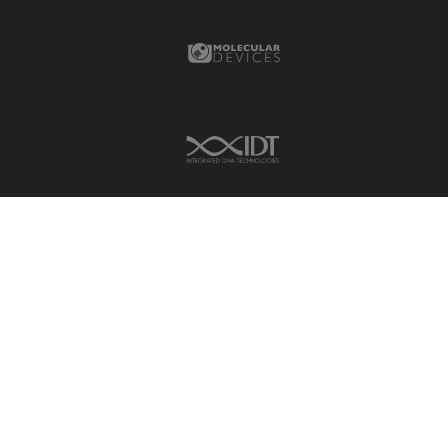
Fortgeschrittene
Molecular Devices Link
Mikroskopietechniken
FRAP
FRET
IDT Link
Geschichte
Glaucomchirurgie
Grundlagen der Mikroskopie
Grundlegende
Mikroskopietechniken
Gynäkologie and Urologie
Hochdruckgefrieren
Hornhautchirurgie
HyD
Immunfluoreszenz