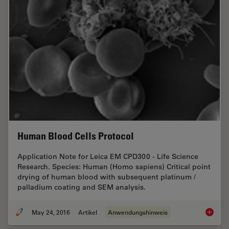
Human Blood Cells Protocol
Application Note for Leica EM CPD300 - Life Science
Research. Species: Human (Homo sapiens) Critical point
drying of human blood with subsequent platinum /
palladium coating and SEM analysis.
May 24, 2016
Artikel
Anwendungshinweis
Human B