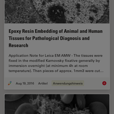
Epoxy Resin Embedding of Animal and Human
Tissues for Pathological Diagnosis and
Research
Application Note for Leica EM AMW - The tissues were
fixed in the modified Karnovsky fixative generally by
immersion overnight (at minimum 4h at room
temperature). Then pieces of approx. 1mm3 were cut…
Aug 19, 2016
Artikel
Anwendungshinweis
Epoxy R