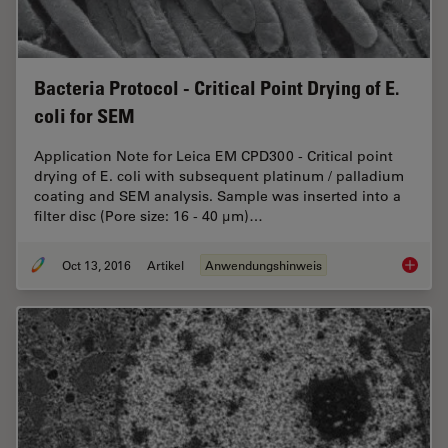
Bacteria Protocol - Critical Point Drying of E.
coli for SEM
Application Note for Leica EM CPD300 - Critical point
drying of E. coli with subsequent platinum / palladium
coating and SEM analysis. Sample was inserted into a
filter disc (Pore size: 16 - 40 μm)…
Oct 13, 2016
Artikel
Anwendungshinweis
Bacteria