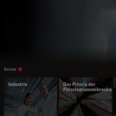
Beliebt
Show subnavigation
Industrie
Das Prinzip der
Polarisationsmikroskopi