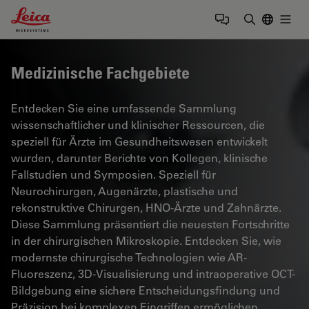
Leica Microsystems Logo
Togg
Suchbegrif
Medizinische Fachgebiete
Entdecken Sie eine umfassende Sammlung
wissenschaftlicher und klinischer Ressourcen, die
speziell für Ärzte im Gesundheitswesen entwickelt
wurden, darunter Berichte von Kollegen, klinische
Fallstudien und Symposien. Speziell für
Neurochirurgen, Augenärzte, plastische und
rekonstruktive Chirurgen, HNO-Ärzte und Zahnärzte.
Diese Sammlung präsentiert die neuesten Fortschritte
in der chirurgischen Mikroskopie. Entdecken Sie, wie
modernste chirurgische Technologien wie AR-
Fluoreszenz, 3D-Visualisierung und intraoperative OCT-
Bildgebung eine sichere Entscheidungsfindung und
Präzision bei komplexen Eingriffen ermöglichen.