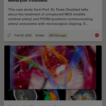
Aneurysm Treatment
This case study from Prof. Dr. Feres Chaddad talks
about the treatment of unruptured MCA (middle
cerebral artery) and PCOM (posterior communicating
artery) aneurysms with microsurgical clipping. It…
Feb 03, 2020
Artikel
AR Chirurgie
GLOW800