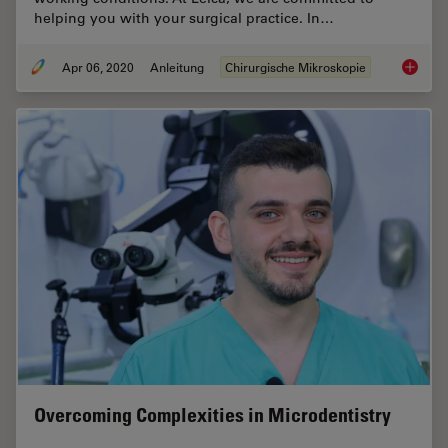
helping you with your surgical practice. In…
Apr 06, 2020
Anleitung
Chirurgische Mikroskopie
How to 
Overcoming Complexities in Microdentistry