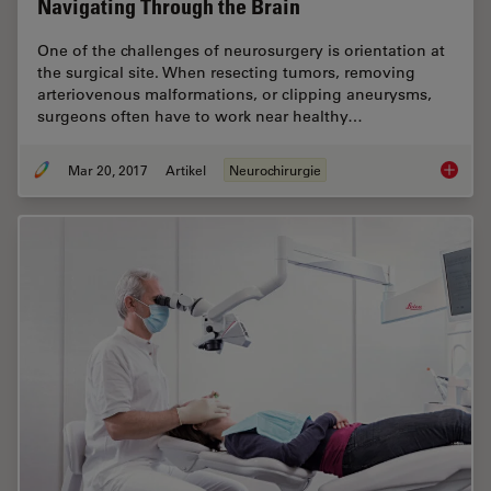
Navigating Through the Brain
One of the challenges of neurosurgery is orientation at
the surgical site. When resecting tumors, removing
arteriovenous malformations, or clipping aneurysms,
surgeons often have to work near healthy…
Mar 20, 2017
Artikel
Neurochirurgie
Navigat