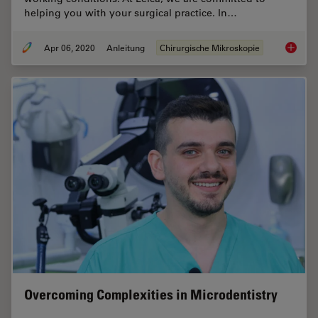
helping you with your surgical practice. In…
Apr 06, 2020
Anleitung
Chirurgische Mikroskopie
How to 
Overcoming Complexities in Microdentistry