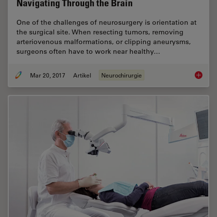
Navigating Through the Brain
One of the challenges of neurosurgery is orientation at
the surgical site. When resecting tumors, removing
arteriovenous malformations, or clipping aneurysms,
surgeons often have to work near healthy…
Mar 20, 2017
Artikel
Neurochirurgie
Navigat