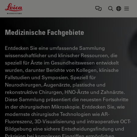
Leica Microsystems Logo
Togg
Suchbegrif
Medizinische Fachgebiete
Entdecken Sie eine umfassende Sammlung
wissenschaftlicher und klinischer Ressourcen, die
speziell für Ärzte im Gesundheitswesen entwickelt
wurden, darunter Berichte von Kollegen, klinische
Fallstudien und Symposien. Speziell für
Neurochirurgen, Augenärzte, plastische und
rekonstruktive Chirurgen, HNO-Ärzte und Zahnärzte.
Diese Sammlung präsentiert die neuesten Fortschritte
in der chirurgischen Mikroskopie. Entdecken Sie, wie
modernste chirurgische Technologien wie AR-
Fluoreszenz, 3D-Visualisierung und intraoperative OCT-
Bildgebung eine sichere Entscheidungsfindung und
Präzision bei komplexen Eingriffen ermöglichen.