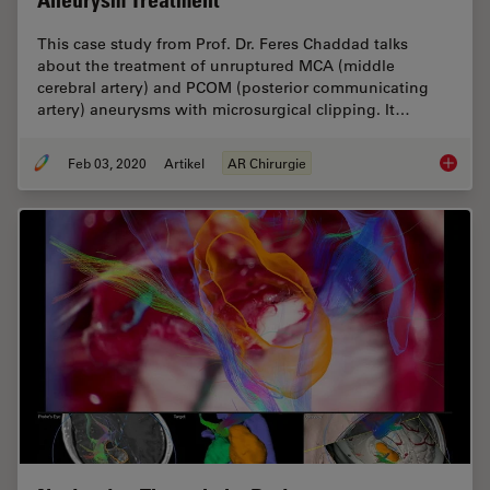
Aneurysm Treatment
This case study from Prof. Dr. Feres Chaddad talks
about the treatment of unruptured MCA (middle
cerebral artery) and PCOM (posterior communicating
artery) aneurysms with microsurgical clipping. It…
Feb 03, 2020
Artikel
AR Chirurgie
GLOW800