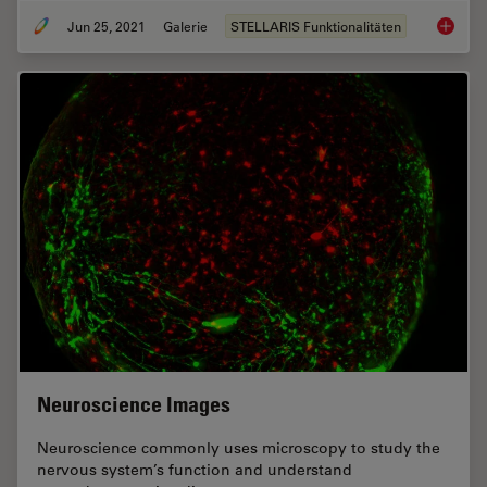
Jun 25, 2021
Galerie
STELLARIS Funktionalitäten
Tissue 
Neuroscience Images
Neuroscience commonly uses microscopy to study the
nervous system’s function and understand