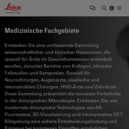
Leica Microsystems Logo
Togg
Suchbegrif
Medizinische Fachgebiete
Entdecken Sie eine umfassende Sammlung
wissenschaftlicher und klinischer Ressourcen, die
speziell für Ärzte im Gesundheitswesen entwickelt
wurden, darunter Berichte von Kollegen, klinische
Fallstudien und Symposien. Speziell für
Neurochirurgen, Augenärzte, plastische und
rekonstruktive Chirurgen, HNO-Ärzte und Zahnärzte.
Diese Sammlung präsentiert die neuesten Fortschritte
in der chirurgischen Mikroskopie. Entdecken Sie, wie
modernste chirurgische Technologien wie AR-
Fluoreszenz, 3D-Visualisierung und intraoperative OCT-
Bildgebung eine sichere Entscheidungsfindung und
Präzision bei komplexen Eingriffen ermöglichen.