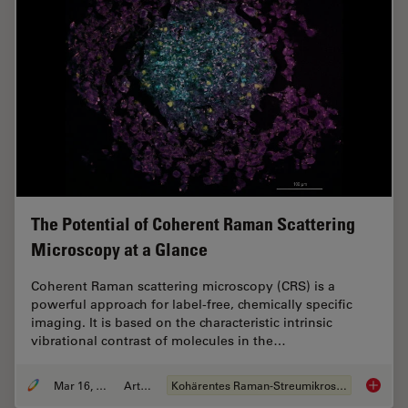
The Potential of Coherent Raman Scattering
Microscopy at a Glance
Coherent Raman scattering microscopy (CRS) is a
powerful approach for label-free, chemically specific
imaging. It is based on the characteristic intrinsic
vibrational contrast of molecules in the…
Mar 16, 2022
Artikel
Kohärentes Raman-Streumikroskop (CRS)
The Pot