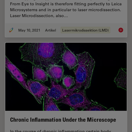
From Eye to Insight is therefore fitting perfectly to Leica
Microsystems and in particular to laser microdissection.
Laser Microdissection, also…
May 10, 2021
Artikel
Lasermikrodissektion (LMD)
20 Year
Chronic Inflammation Under the Microscope
In the course of chronic inflammation certain body