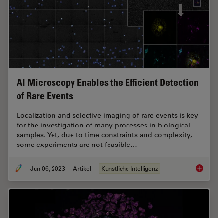
AI Microscopy Enables the Efficient Detection
of Rare Events
Localization and selective imaging of rare events is key
for the investigation of many processes in biological
samples. Yet, due to time constraints and complexity,
some experiments are not feasible…
Jun 06, 2023
Artikel
Künstliche Intelligenz
AI Micr