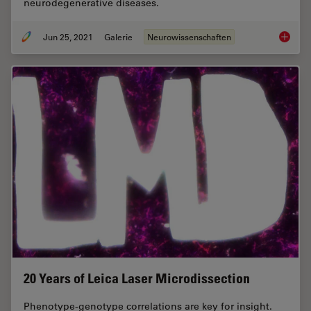
neurodegenerative diseases.
Jun 25, 2021
Galerie
Neurowissenschaften
Neurosc
20 Years of Leica Laser Microdissection
Phenotype-genotype correlations are key for insight.