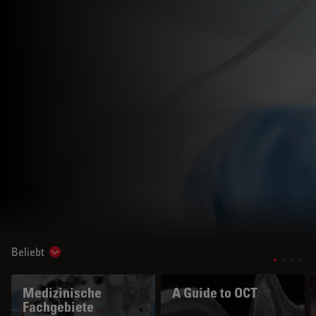
Beliebt
Show subnavigation
Medizinische
A Guide to OCT
Fachgebiete