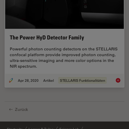
The Power HyD Detector Family
Powerful photon counting detectors on the STELLARIS
confocal platform provide improved photon counting,
ultra-sensitive imaging and more color options in the
NIR spectrum.
Apr 28, 2020
Artikel
STELLARIS Funktionalitäten
The Pow
Zurück
Startseite
Lernen & Teilen
Science Lab