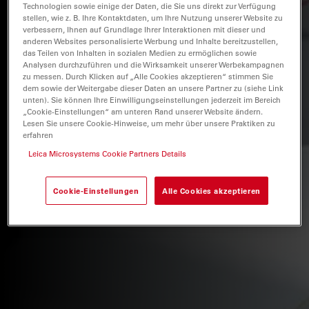
Technologien sowie einige der Daten, die Sie uns direkt zur Verfügung
stellen, wie z. B. Ihre Kontaktdaten, um Ihre Nutzung unserer Website zu
verbessern, Ihnen auf Grundlage Ihrer Interaktionen mit dieser und
anderen Websites personalisierte Werbung und Inhalte bereitzustellen,
das Teilen von Inhalten in sozialen Medien zu ermöglichen sowie
Analysen durchzuführen und die Wirksamkeit unserer Werbekampagnen
zu messen. Durch Klicken auf „Alle Cookies akzeptieren“ stimmen Sie
dem sowie der Weitergabe dieser Daten an unsere Partner zu (siehe Link
unten). Sie können Ihre Einwilligungseinstellungen jederzeit im Bereich
„Cookie-Einstellungen“ am unteren Rand unserer Website ändern.
Lesen Sie unsere Cookie-Hinweise, um mehr über unsere Praktiken zu
erfahren
Leica Microsystems Cookie Partners Details
Cookie-Einstellungen
Alle Cookies akzeptieren