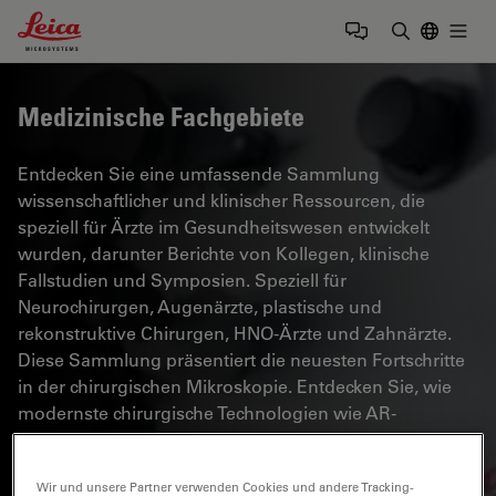
Leica Microsystems Logo
Togg
Suchbegrif
Medizinische Fachgebiete
Entdecken Sie eine umfassende Sammlung
wissenschaftlicher und klinischer Ressourcen, die
speziell für Ärzte im Gesundheitswesen entwickelt
wurden, darunter Berichte von Kollegen, klinische
Fallstudien und Symposien. Speziell für
Neurochirurgen, Augenärzte, plastische und
rekonstruktive Chirurgen, HNO-Ärzte und Zahnärzte.
Diese Sammlung präsentiert die neuesten Fortschritte
in der chirurgischen Mikroskopie. Entdecken Sie, wie
modernste chirurgische Technologien wie AR-
Fluoreszenz, 3D-Visualisierung und intraoperative OCT-
Bildgebung eine sichere Entscheidungsfindung und
Wir und unsere Partner verwenden Cookies und andere Tracking-
Präzision bei komplexen Eingriffen ermöglichen.