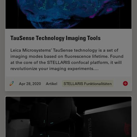
TauSense Technology Imaging Tools
Leica Microsystems’ TauSense technology is a set of
imaging modes based on fluorescence lifetime. Found
at the core of the STELLARIS confocal platform, it will
revolutionize your imaging experiments.…
Apr 28, 2020
Artikel
STELLARIS Funktionalitäten
TauSens