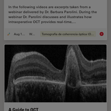
In the following videos are excerpts taken from a
webinar delivered by Dr. Barbara Parolini. During the
webinar Dr. Parolini discusses and illustrates how
intraoperative OCT provides real-time,…
Aug 13, 2020
Webinar
Tomografía de coherencia óptica (OCT, por sus siglas en inglés)
What is 
A Guide to OCT