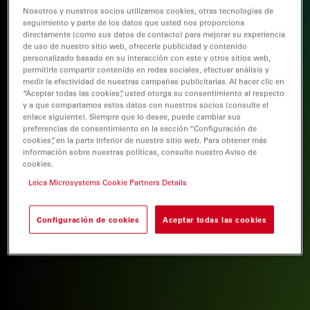
Nosotros y nuestros socios utilizamos cookies, otras tecnologías de
seguimiento y parte de los datos que usted nos proporciona
directamente (como sus datos de contacto) para mejorar su experiencia
de uso de nuestro sitio web, ofrecerle publicidad y contenido
personalizado basado en su interacción con este y otros sitios web,
permitirle compartir contenido en redes sociales, efectuar análisis y
medir la efectividad de nuestras campañas publicitarias. Al hacer clic en
“Aceptar todas las cookies”, usted otorga su consentimiento al respecto
y a que compartamos estos datos con nuestros socios (consulte el
enlace siguiente). Siempre que lo desee, puede cambiar sus
preferencias de consentimiento en la sección “Configuración de
cookies”, en la parte inferior de nuestro sitio web. Para obtener más
información sobre nuestras políticas, consulte nuestro Aviso de
cookies.
Leica Microsystems Cookie Partners Details
Configuración de cookies
Aceptar todas las cookies