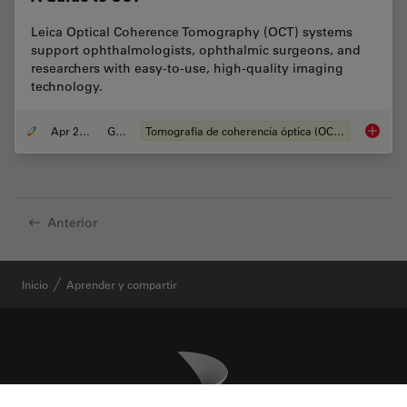
Leica Optical Coherence Tomography (OCT) systems
support ophthalmologists, ophthalmic surgeons, and
researchers with easy-to-use, high-quality imaging
technology.
Apr 28, 2020
Guide
Tomografía de coherencia óptica (OCT, por sus siglas en inglés)
A Guide
Anterior
Inicio
Aprender y compartir
Danaher Logo
Footer