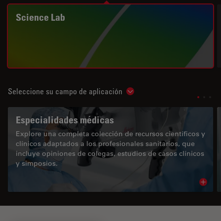
Science Lab
Seleccione su campo de aplicación
Show subnavigation
Especialidades médicas
Explore una completa colección de recursos científicos y
clínicos adaptados a los profesionales sanitarios, que
incluye opiniones de colegas, estudios de casos clínicos
y simposios.
Read 