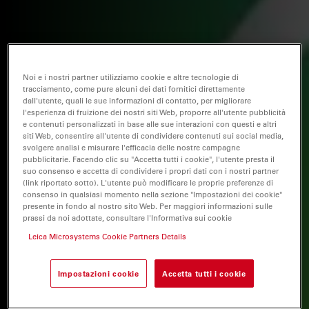
Noi e i nostri partner utilizziamo cookie e altre tecnologie di
tracciamento, come pure alcuni dei dati fornitici direttamente
dall'utente, quali le sue informazioni di contatto, per migliorare
l'esperienza di fruizione dei nostri siti Web, proporre all'utente pubblicità
e contenuti personalizzati in base alle sue interazioni con questi e altri
siti Web, consentire all'utente di condividere contenuti sui social media,
svolgere analisi e misurare l'efficacia delle nostre campagne
pubblicitarie. Facendo clic su "Accetta tutti i cookie", l'utente presta il
suo consenso e accetta di condividere i propri dati con i nostri partner
(link riportato sotto). L'utente può modificare le proprie preferenze di
consenso in qualsiasi momento nella sezione "Impostazioni dei cookie"
presente in fondo al nostro sito Web. Per maggiori informazioni sulle
prassi da noi adottate, consultare l'Informativa sui cookie
Leica Microsystems Cookie Partners Details
Impostazioni cookie
Accetta tutti i cookie