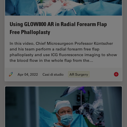
Using GLOW800 AR in Radial Forearm Flap
Free Phalloplasty
In this video, Chief Microsurgeon Professor Küntscher
and his team perform a radial forearm free flap
phalloplasty and use ICG fluorescence imaging to show
the blood flow in the whole flap from the…
Apr 04, 2022
Casi di studio
AR Surgery
Using G