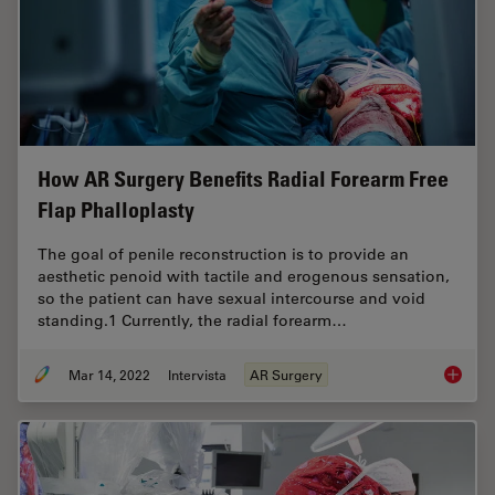
How AR Surgery Benefits Radial Forearm Free
Flap Phalloplasty
The goal of penile reconstruction is to provide an
aesthetic penoid with tactile and erogenous sensation,
so the patient can have sexual intercourse and void
standing.1 Currently, the radial forearm…
Mar 14, 2022
Intervista
AR Surgery
How AR 