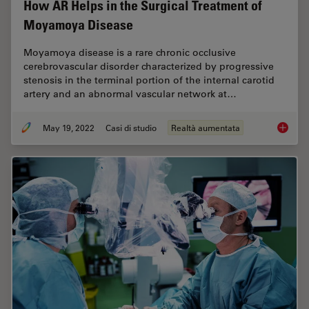
How AR Helps in the Surgical Treatment of
Moyamoya Disease
Moyamoya disease is a rare chronic occlusive
cerebrovascular disorder characterized by progressive
stenosis in the terminal portion of the internal carotid
artery and an abnormal vascular network at…
May 19, 2022
Casi di studio
Realtà aumentata
How AR 