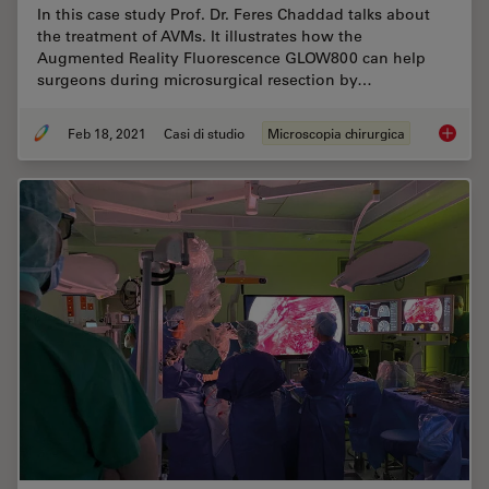
In this case study Prof. Dr. Feres Chaddad talks about
the treatment of AVMs. It illustrates how the
Augmented Reality Fluorescence GLOW800 can help
surgeons during microsurgical resection by…
Feb 18, 2021
Casi di studio
Microscopia chirurgica
GLOW800