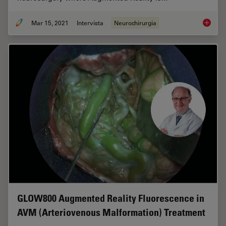
Mar 15, 2021
Intervista
Neurochirurgia
How Aug
GLOW800 Augmented Reality Fluorescence in
AVM (Arteriovenous Malformation) Treatment