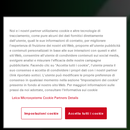
Noi e i nostri partner utilizziamo cookie e altre tecnologie di
tracciamento, come pure alcuni dei dati fornitici direttamente
dall'utente, quali le sue informazioni di contatto, per migliorare
l'esperienza di fruizione dei nostri siti Web, proporre all'utente pubblicità
e contenuti personalizzati in base alle sue interazioni con questi e altri
siti Web, consentire all'utente di condividere contenuti sui social media,
svolgere analisi e misurare l'efficacia delle nostre campagne
pubblicitarie. Facendo clic su "Accetta tutti i cookie", l'utente presta il
suo consenso e accetta di condividere i propri dati con i nostri partner
(link riportato sotto). L'utente può modificare le proprie preferenze di
consenso in qualsiasi momento nella sezione "Impostazioni dei cookie"
presente in fondo al nostro sito Web. Per maggiori informazioni sulle
prassi da noi adottate, consultare l'Informativa sui cookie
Leica Microsystems Cookie Partners Details
Impostazioni cookie
Accetta tutti i cookie