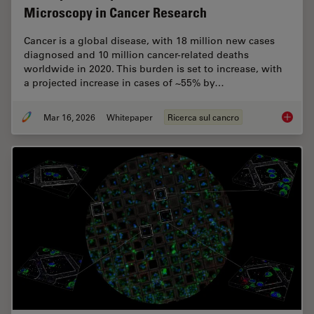
Microscopy in Cancer Research
Cancer is a global disease, with 18 million new cases
diagnosed and 10 million cancer-related deaths
worldwide in 2020. This burden is set to increase, with
a projected increase in cases of ~55% by…
Mar 16, 2026
Whitepaper
Ricerca sul cancro
History