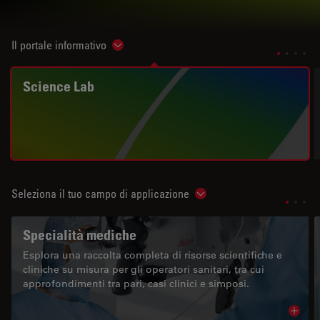
Il portale informativo
Show subnavigation
Science Lab
Seleziona il tuo campo di applicazione
Show subnavigation
Specialità mediche
Esplora una raccolta completa di risorse scientifiche e
cliniche su misura per gli operatori sanitari, tra cui
approfondimenti tra pari, casi clinici e simposi.
Read 