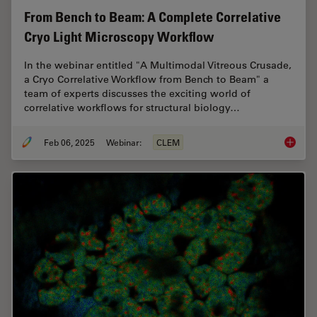
From Bench to Beam: A Complete Correlative
Cryo Light Microscopy Workflow
In the webinar entitled "A Multimodal Vitreous Crusade,
a Cryo Correlative Workflow from Bench to Beam" a
team of experts discusses the exciting world of
correlative workflows for structural biology…
Feb 06, 2025
Webinar:
CLEM
From Be