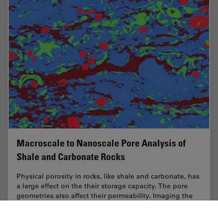
Macroscale to Nanoscale Pore Analysis of
Shale and Carbonate Rocks
Physical porosity in rocks, like shale and carbonate, has
a large effect on the their storage capacity. The pore
geometries also affect their permeability. Imaging the
visible pore space provides…