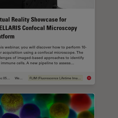
rtual Reality Showcase for
ELLARIS Confocal Microscopy
atform
his webinar, you will discover how to perform 10-
r acquisition using a confocal microscope. The
llenges of imaged-based approaches to identify
n immune cells. A new pipeline to assess…
Dec 05, 2022
Webinar:
FLIM (Fluorescence Lifetime Imaging Microscopy)
D with One Depletion Laser
Virtual Reality Sho