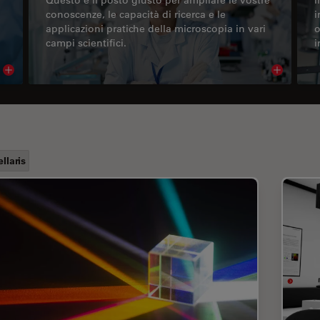
conoscenze, le capacità di ricerca e le
i
applicazioni pratiche della microscopia in vari
o
campi scientifici.
i
Read article
Read arti
ellaris