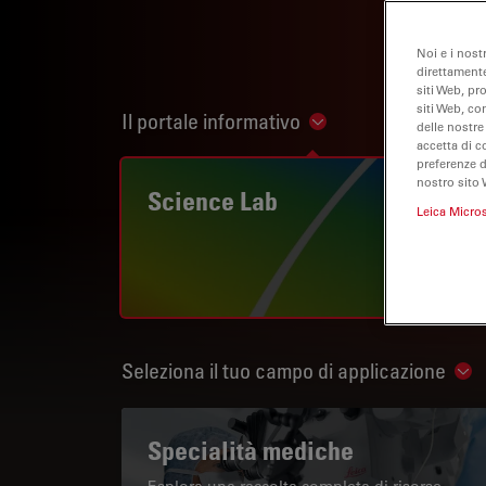
Noi e i nost
direttamente
siti Web, pr
siti Web, co
Il portale informativo
Show subnavigation
delle nostre
accetta di c
preferenze 
nostro sito 
Science Lab
Leica Micro
Seleziona il tuo campo di applicazione
Sho
Specialità mediche
Esplora una raccolta completa di risorse