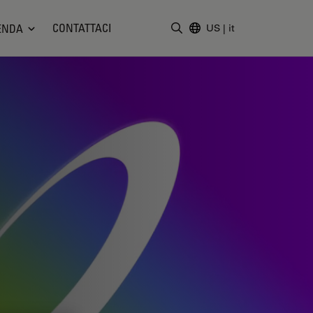
CONTATTACI
ENDA
US
|
it
Inserire il termine di ricerc