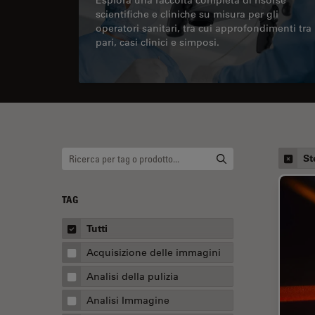
scientifiche e cliniche su misura per gli
operatori sanitari, tra cui approfondimenti tra
pari, casi clinici e simposi.
St
TAG
Tutti
Acquisizione delle immagini
Analisi della pulizia
Analisi Immagine