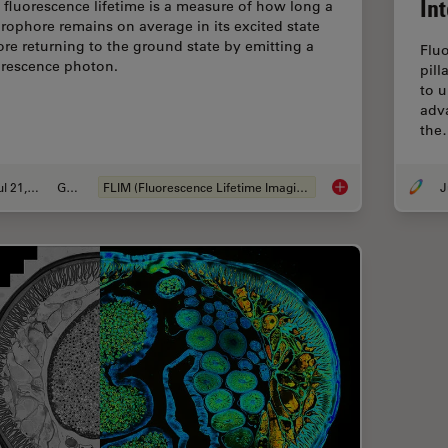
In
 fluorescence lifetime is a measure of how long a
orophore remains on average in its excited state
ore returning to the ground state by emitting a
Flu
orescence photon.
pill
to u
adv
the
Jul 21, 2022
Guida
FLIM (Fluorescence Lifetime Imaging Microscopy)
J
A Guide to Fluoresc