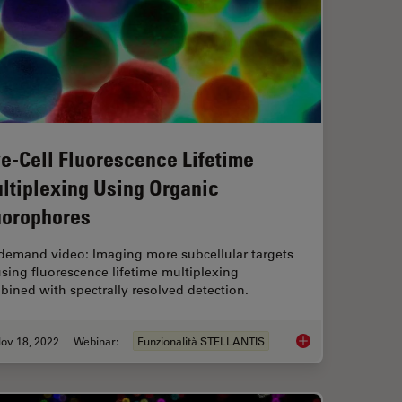
ve-Cell Fluorescence Lifetime
ltiplexing Using Organic
uorophores
demand video: Imaging more subcellular targets
sing fluorescence lifetime multiplexing
ined with spectrally resolved detection.
ov 18, 2022
Webinar:
Funzionalità STELLANTIS
 Immune Cells in Tissue Samples
Live-Cell Fluorescen