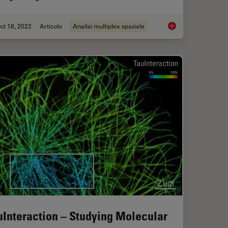
ct 18, 2022
Articolo
Analisi multiplex spaziale
Protein Interactions by Non-Fitting and Easy FRET-FLIM Approaches
Multiplexing through
uInteraction – Studying Molecular