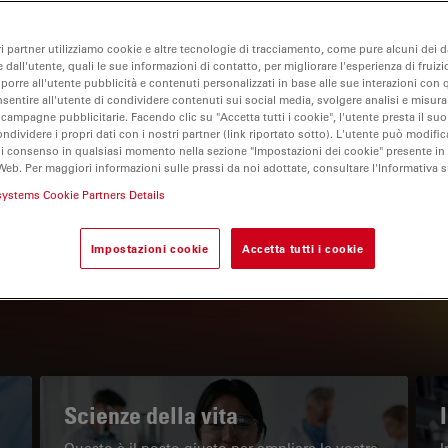
ri partner utilizziamo cookie e altre tecnologie di tracciamento, come pure alcuni dei da
 dall'utente, quali le sue informazioni di contatto, per migliorare l'esperienza di fruizi
oporre all'utente pubblicità e contenuti personalizzati in base alle sue interazioni con q
nsentire all'utente di condividere contenuti sui social media, svolgere analisi e misurar
 campagne pubblicitarie. Facendo clic su "Accetta tutti i cookie", l'utente presta il s
ondividere i propri dati con i nostri partner (link riportato sotto). L'utente può modific
di consenso in qualsiasi momento nella sezione "Impostazioni dei cookie" presente in
Web. Per maggiori informazioni sulle prassi da noi adottate, consultare l'Informativa 
IL PORTALE INFORMATIVO
systems Cookie Partners Details
Leggi gli articoli più recenti
Impostazioni cookie
Accetta tutti i cookie
Read arti
w subnavigation
Scienze della vita
Questo è il posto giusto per ampliare le vostre
I