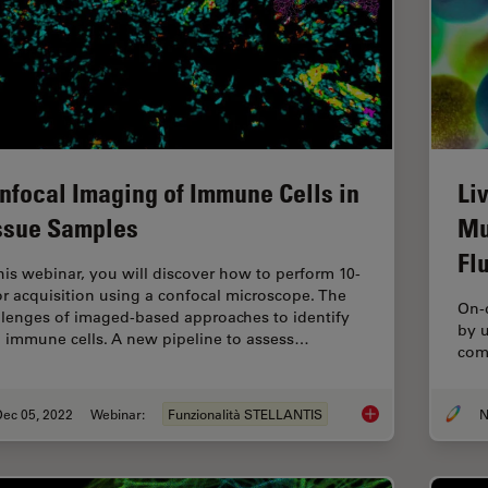
nfocal Imaging of Immune Cells in
Li
ssue Samples
Mu
Fl
this webinar, you will discover how to perform 10-
or acquisition using a confocal microscope. The
On-
llenges of imaged-based approaches to identify
by u
n immune cells. A new pipeline to assess…
comb
Dec 05, 2022
Webinar:
Funzionalità STELLANTIS
N
Confocal Imaging of