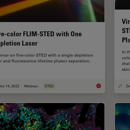
Vi
ST
ve-color FLIM-STED with One
Pl
pletion Laser
In t
inar on five-color STED with a single depletion
colo
er and fluorescence lifetime phasor separation.
cha
ski
Dec 14, 2022
Webinar:
STED
Five-color FLIM-STE