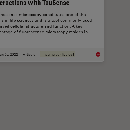
teractions with TauSense
orescence microscopy constitutes one of the
ars in life sciences and is a tool commonly used
nveil cellular structure and function. A key
antage of fluorescence microscopy resides in
…
un 07, 2022
Articolo
Imaging per live cell
ence Lifetime Imaging Microscopy (FLIM)
TauInteraction – Stu