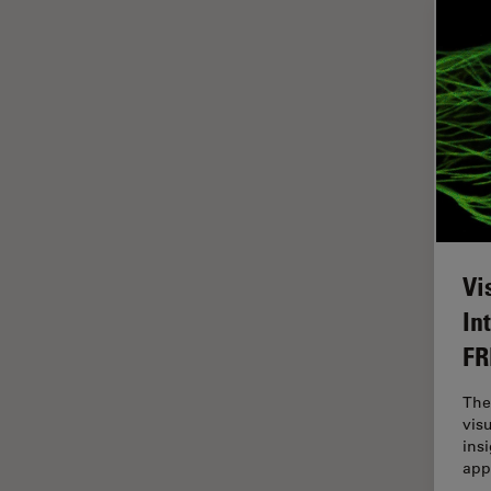
Cleanliness Analysis Systems
Cultura Cellulare
DM IL LED
Didattica
DM ILM
Dissezione
DM1000
Drosophila Research
DM1000 LED
EMBL Imaging Centre
DM4 B & DM6 B
Ergonomia
DM4 M
F-Tecnica
DM4 P, DM750 P & Visoria P
Vi
FLIM (Fluorescence Lifetime
DM500
In
Imaging Microscopy)
DM6 FS
FR
Fluorescenza
DM6 M LIBS
Fluorocromo
The
DM750
vis
FluoSync
ins
DM750 M
FRAP
app