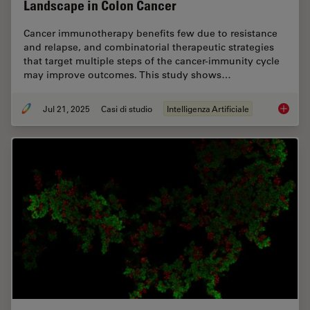
Landscape in Colon Cancer
Cancer immunotherapy benefits few due to resistance
and relapse, and combinatorial therapeutic strategies
that target multiple steps of the cancer-immunity cycle
may improve outcomes. This study shows…
Jul 21, 2025
Casi di studio
Intelligenza Artificiale
Multipl