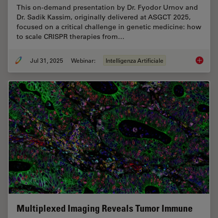
This on-demand presentation by Dr. Fyodor Urnov and
Dr. Sadik Kassim, originally delivered at ASGCT 2025,
focused on a critical challenge in genetic medicine: how
to scale CRISPR therapies from…
Jul 31, 2025
Webinar:
Intelligenza Artificiale
Develop
Multiplexed Imaging Reveals Tumor Immune