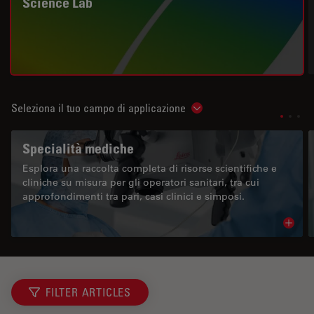
Science Lab
Seleziona il tuo campo di applicazione
Show subnavigation
Specialità mediche
Esplora una raccolta completa di risorse scientifiche e
cliniche su misura per gli operatori sanitari, tra cui
approfondimenti tra pari, casi clinici e simposi.
Read 
FILTER ARTICLES