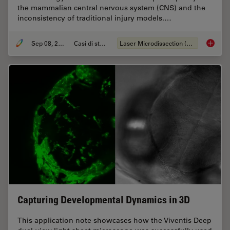
the mammalian central nervous system (CNS) and the
inconsistency of traditional injury models.…
Sep 08, 2025
Casi di studio
Laser Microdissection (LMD)
A Novel
Capturing Developmental Dynamics in 3D
This application note showcases how the Viventis Deep