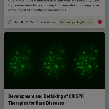
dual-view light sheet microscope was successfully used
by researchers for exploring high-resolution, long-term
imaging of 3D multicellular models…
Sep 03, 2025
Casi di studio
Microscopia Light Sheet
Capturi
Development and Derisking of CRISPR
Therapies for Rare Diseases