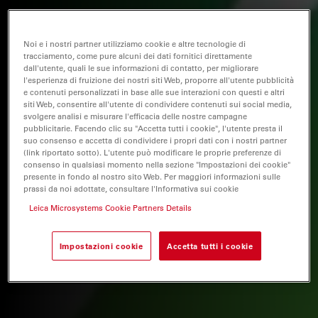
Noi e i nostri partner utilizziamo cookie e altre tecnologie di
tracciamento, come pure alcuni dei dati fornitici direttamente
dall'utente, quali le sue informazioni di contatto, per migliorare
l'esperienza di fruizione dei nostri siti Web, proporre all'utente pubblicità
e contenuti personalizzati in base alle sue interazioni con questi e altri
siti Web, consentire all'utente di condividere contenuti sui social media,
svolgere analisi e misurare l'efficacia delle nostre campagne
pubblicitarie. Facendo clic su "Accetta tutti i cookie", l'utente presta il
suo consenso e accetta di condividere i propri dati con i nostri partner
(link riportato sotto). L'utente può modificare le proprie preferenze di
consenso in qualsiasi momento nella sezione "Impostazioni dei cookie"
presente in fondo al nostro sito Web. Per maggiori informazioni sulle
prassi da noi adottate, consultare l'Informativa sui cookie
Leica Microsystems Cookie Partners Details
Impostazioni cookie
Accetta tutti i cookie