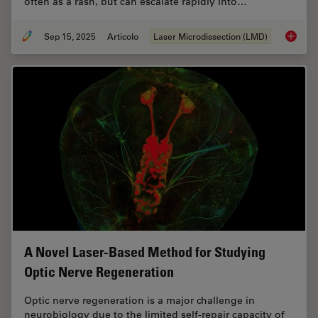
often as a rash, but can escalate rapidly into…
Sep 15, 2025
Articolo
Laser Microdissection (LMD)
How a B
A Novel Laser-Based Method for Studying
Optic Nerve Regeneration
Optic nerve regeneration is a major challenge in
neurobiology due to the limited self-repair capacity of