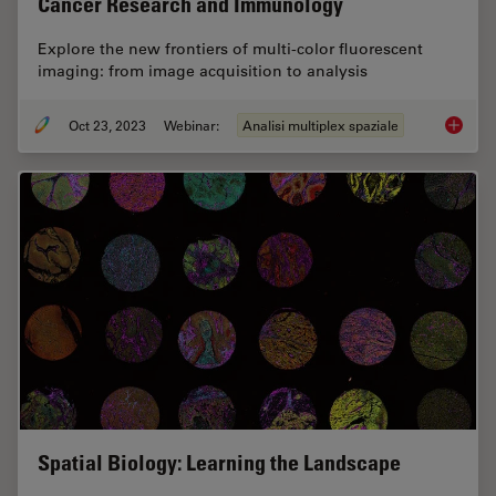
Cancer Research and Immunology
Explore the new frontiers of multi-color fluorescent
imaging: from image acquisition to analysis
Oct 23, 2023
Webinar:
Analisi multiplex spaziale
Potenti
Spatial Biology: Learning the Landscape