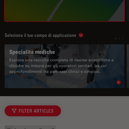
Seleziona il tuo campo di applicazione
Show subnavigation
Specialità mediche
Esplora una raccolta completa di risorse scientifiche e
cliniche su misura per gli operatori sanitari, tra cui
approfondimenti tra pari, casi clinici e simposi.
Read 
FILTER ARTICLES