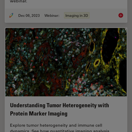
webinar.
Dec 06, 2023
Webinar:
Imaging in 3D
Notable
Understanding Tumor Heterogeneity with
Protein Marker Imaging
Explore tumor heterogeneity and immune cell
dynamics. See how quantitative imaging analysis