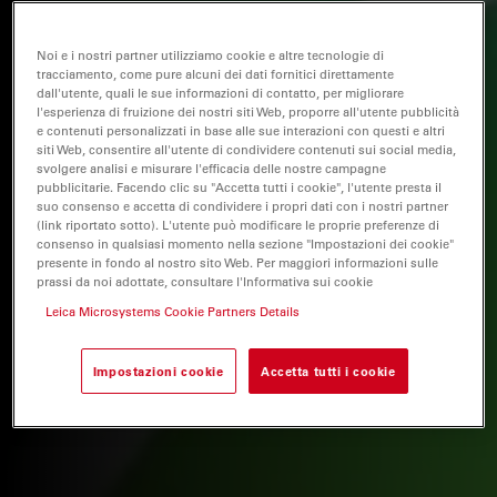
Noi e i nostri partner utilizziamo cookie e altre tecnologie di
tracciamento, come pure alcuni dei dati fornitici direttamente
dall'utente, quali le sue informazioni di contatto, per migliorare
l'esperienza di fruizione dei nostri siti Web, proporre all'utente pubblicità
e contenuti personalizzati in base alle sue interazioni con questi e altri
siti Web, consentire all'utente di condividere contenuti sui social media,
svolgere analisi e misurare l'efficacia delle nostre campagne
pubblicitarie. Facendo clic su "Accetta tutti i cookie", l'utente presta il
suo consenso e accetta di condividere i propri dati con i nostri partner
(link riportato sotto). L'utente può modificare le proprie preferenze di
consenso in qualsiasi momento nella sezione "Impostazioni dei cookie"
presente in fondo al nostro sito Web. Per maggiori informazioni sulle
prassi da noi adottate, consultare l'Informativa sui cookie
Leica Microsystems Cookie Partners Details
Impostazioni cookie
Accetta tutti i cookie