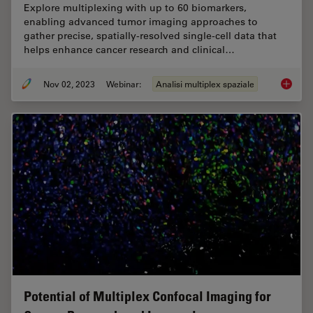
Explore multiplexing with up to 60 biomarkers,
enabling advanced tumor imaging approaches to
gather precise, spatially-resolved single-cell data that
helps enhance cancer research and clinical…
Nov 02, 2023
Webinar:
Analisi multiplex spaziale
Discove
Potential of Multiplex Confocal Imaging for