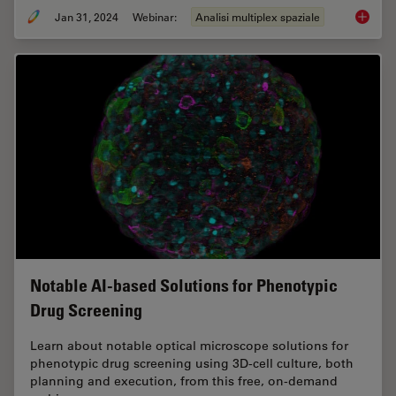
Jan 31, 2024
Webinar:
Analisi multiplex spaziale
Acceler
Notable AI-based Solutions for Phenotypic
Drug Screening
Learn about notable optical microscope solutions for
phenotypic drug screening using 3D-cell culture, both
planning and execution, from this free, on-demand