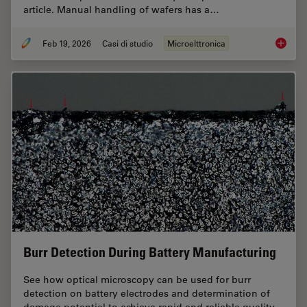
article. Manual handling of wafers has a…
Feb 19, 2026
Casi di studio
Microelttronica
Safe Wa
Burr Detection During Battery Manufacturing
See how optical microscopy can be used for burr
detection on battery electrodes and determination of
damage potential to achieve rapid and reliable quality