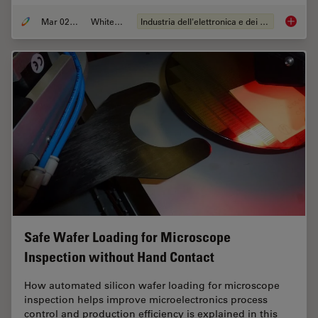
Mar 02, 2026
Whitepaper
Industria dell'elettronica e dei semiconduttori
Visuali
Safe Wafer Loading for Microscope
Inspection without Hand Contact
How automated silicon wafer loading for microscope
inspection helps improve microelectronics process
control and production efficiency is explained in this