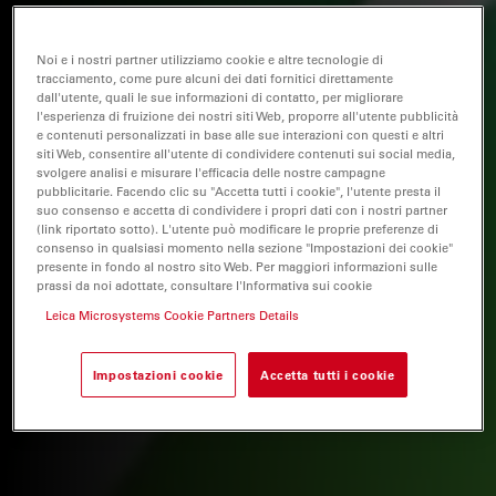
Noi e i nostri partner utilizziamo cookie e altre tecnologie di
tracciamento, come pure alcuni dei dati fornitici direttamente
dall'utente, quali le sue informazioni di contatto, per migliorare
l'esperienza di fruizione dei nostri siti Web, proporre all'utente pubblicità
e contenuti personalizzati in base alle sue interazioni con questi e altri
siti Web, consentire all'utente di condividere contenuti sui social media,
svolgere analisi e misurare l'efficacia delle nostre campagne
pubblicitarie. Facendo clic su "Accetta tutti i cookie", l'utente presta il
suo consenso e accetta di condividere i propri dati con i nostri partner
(link riportato sotto). L'utente può modificare le proprie preferenze di
consenso in qualsiasi momento nella sezione "Impostazioni dei cookie"
presente in fondo al nostro sito Web. Per maggiori informazioni sulle
prassi da noi adottate, consultare l'Informativa sui cookie
Leica Microsystems Cookie Partners Details
Impostazioni cookie
Accetta tutti i cookie