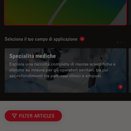
Seleziona il tuo campo di applicazione
Show subnavigation
Specialità mediche
Esplora una raccolta completa di risorse scientifiche e
cliniche su misura per gli operatori sanitari, tra cui
approfondimenti tra pari, casi clinici e simposi.
Read 
FILTER ARTICLES