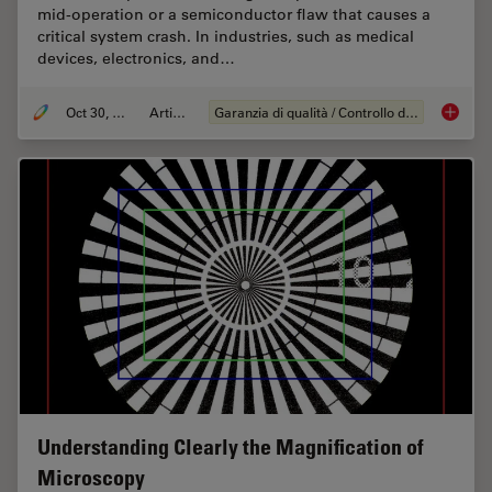
mid-operation or a semiconductor flaw that causes a
critical system crash. In industries, such as medical
devices, electronics, and…
Oct 30, 2025
Articolo
Garanzia di qualità / Controllo di qualità
Quality
Understanding Clearly the Magnification of
Microscopy