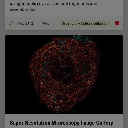
using models such as cerebral organoids and
assembloids.
May 21, 2024
Webinar:
Organoidi + Coltura cellulare 3D
How do 
Super-Resolution Microscopy Image Gallery