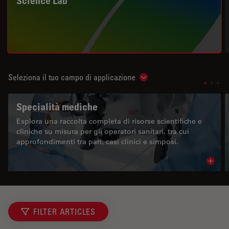
Science Lab
Seleziona il tuo campo di applicazione
Show subnavigation
Specialità mediche
Esplora una raccolta completa di risorse scientifiche e
cliniche su misura per gli operatori sanitari, tra cui
approfondimenti tra pari, casi clinici e simposi.
Read 
FILTER ARTICLES