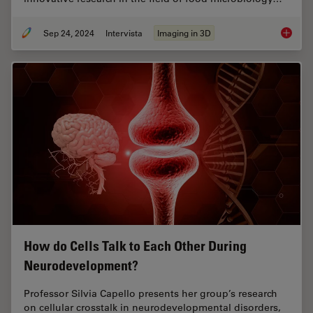
Sep 24, 2024
Intervista
Imaging in 3D
Explorin
How do Cells Talk to Each Other During
Neurodevelopment?
Professor Silvia Capello presents her group’s research
on cellular crosstalk in neurodevelopmental disorders,