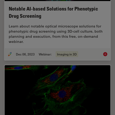
Notable AI-based Solutions for Phenotypic
Drug Screening
Learn about notable optical microscope solutions for
phenotypic drug screening using 3D-cell culture, both
planning and execution, from this free, on-demand
webinar.
Dec 06, 2023
Webinar:
Imaging in 3D
Notable