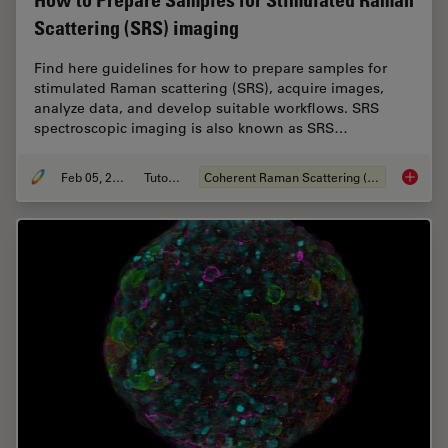
Scattering (SRS) imaging
Find here guidelines for how to prepare samples for
stimulated Raman scattering (SRS), acquire images,
analyze data, and develop suitable workflows. SRS
spectroscopic imaging is also known as SRS…
Feb 05, 2024
Tutorial
Coherent Raman Scattering (CRS)
How to 