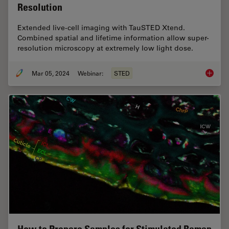
Resolution
Extended live-cell imaging with TauSTED Xtend.
Combined spatial and lifetime information allow super-
resolution microscopy at extremely low light dose.
Mar 05, 2024
Webinar:
STED
Extende
How to Prepare Samples for Stimulated Raman