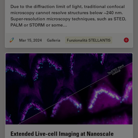
Due to the diffraction limit of light, traditional confocal
microscopy cannot resolve structures below ~240 nm.
Super-resolution microscopy techniques, such as STED,
PALM or STORM or some…
Mar 15, 2024
Galleria
Funzionalità STELLANTIS
Super-R
Extended Live-cell Imaging at Nanoscale