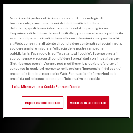
Noi e i nostri partner utilizziamo cookie e altre tecnologie di
tracciamento, come pure alcuni dei dati fornitici direttamente
dall'utente, quali le sue informazioni di contatto, per migliorare
l'esperienza di fruizione dei nostri siti Web, proporre all'utente pubblicità
e contenuti personalizzati in base alle sue interazioni con questi e altri
siti Web, consentire all'utente di condividere contenuti sui social media,
svolgere analisi e misurare l'efficacia delle nostre campagne
pubblicitarie. Facendo clic su "Accetta tutti i cookie", l'utente presta il
suo consenso e accetta di condividere i propri dati con i nostri partner
(link riportato sotto). L'utente può modificare le proprie preferenze di
consenso in qualsiasi momento nella sezione "Impostazioni dei cookie"
presente in fondo al nostro sito Web. Per maggiori informazioni sulle
prassi da noi adottate, consultare l'Informativa sui cookie
Leica Microsystems Cookie Partners Details
Impostazioni cookie
Accetta tutti i cookie