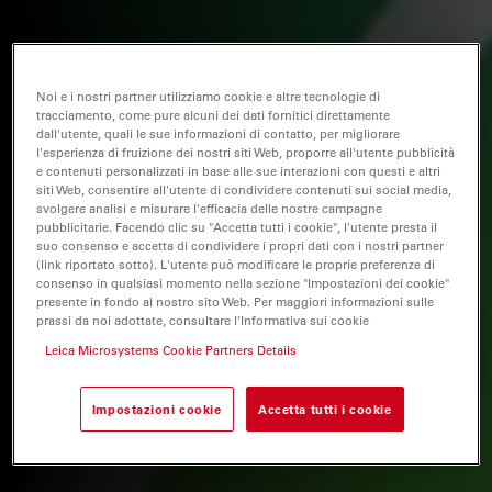
Noi e i nostri partner utilizziamo cookie e altre tecnologie di
tracciamento, come pure alcuni dei dati fornitici direttamente
dall'utente, quali le sue informazioni di contatto, per migliorare
l'esperienza di fruizione dei nostri siti Web, proporre all'utente pubblicità
e contenuti personalizzati in base alle sue interazioni con questi e altri
siti Web, consentire all'utente di condividere contenuti sui social media,
svolgere analisi e misurare l'efficacia delle nostre campagne
pubblicitarie. Facendo clic su "Accetta tutti i cookie", l'utente presta il
suo consenso e accetta di condividere i propri dati con i nostri partner
(link riportato sotto). L'utente può modificare le proprie preferenze di
consenso in qualsiasi momento nella sezione "Impostazioni dei cookie"
presente in fondo al nostro sito Web. Per maggiori informazioni sulle
prassi da noi adottate, consultare l'Informativa sui cookie
Leica Microsystems Cookie Partners Details
Impostazioni cookie
Accetta tutti i cookie