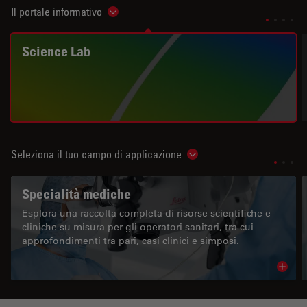
Il portale informativo
Show subnavigation
Science Lab
Seleziona il tuo campo di applicazione
Show subnavigation
Specialità mediche
Esplora una raccolta completa di risorse scientifiche e
cliniche su misura per gli operatori sanitari, tra cui
approfondimenti tra pari, casi clinici e simposi.
Read 