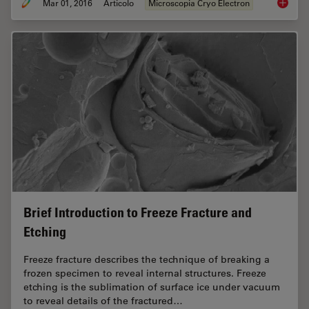
Mar 01, 2016
Articolo
Microscopia Cryo Electron
Imaging
Brief Introduction to Freeze Fracture and
Etching
Freeze fracture describes the technique of breaking a
frozen specimen to reveal internal structures. Freeze
etching is the sublimation of surface ice under vacuum
to reveal details of the fractured…