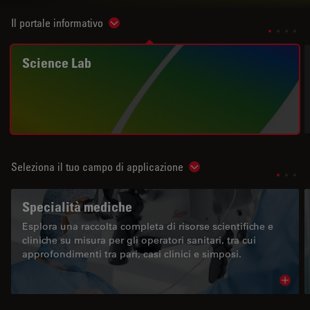
Il portale informativo
Show subnavigation
Science Lab
Seleziona il tuo campo di applicazione
Show subnavigation
Specialità mediche
Esplora una raccolta completa di risorse scientifiche e
cliniche su misura per gli operatori sanitari, tra cui
approfondimenti tra pari, casi clinici e simposi.
Read 