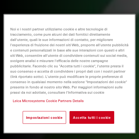
Noi e i nostri partner utilizziamo cookie e altre tecnologie di
tracciamento, come pure alcuni dei dati fornitici direttamente
dall'utente, quali le sue informazioni di contatto, per migliorare
l'esperienza di fruizione dei nostri siti Web, proporre all'utente pubblicità
e contenuti personalizzati in base alle sue interazioni con questi e altri
siti Web, consentire all'utente di condividere contenuti sui social media,
svolgere analisi e misurare l'efficacia delle nostre campagne
pubblicitarie. Facendo clic su "Accetta tutti i cookie", l'utente presta il
suo consenso e accetta di condividere i propri dati con i nostri partner
(link riportato sotto). L'utente può modificare le proprie preferenze di
consenso in qualsiasi momento nella sezione "Impostazioni dei cookie"
presente in fondo al nostro sito Web. Per maggiori informazioni sulle
prassi da noi adottate, consultare l'Informativa sui cookie
Leica Microsystems Cookie Partners Details
Impostazioni cookie
Accetta tutti i cookie