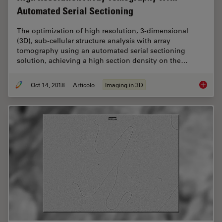
Automated Serial Sectioning
The optimization of high resolution, 3-dimensional
(3D), sub-cellular structure analysis with array
tomography using an automated serial sectioning
solution, achieving a high section density on the…
Oct 14, 2018
Articolo
Imaging in 3D
High Re