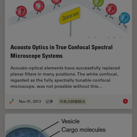
Acousto Optics in True Confocal Spectral
Microscope Systems
Acousto-optical elements have successfully replaced
planar filters in many positions. The white confocal,
regarded as the fully spectrally tunable confocal
microscope, was not possible without this…
Nov 01, 2013
記事
共焦点顕微鏡法
Acousto