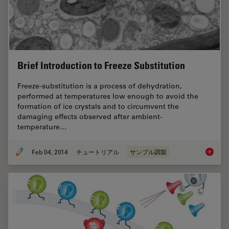
Brief Introduction to Freeze Substitution
Freeze-substitution is a process of dehydration,
performed at temperatures low enough to avoid the
formation of ice crystals and to circumvent the
damaging effects observed after ambient-
temperature…
Feb 04, 2014
チュートリアル
サンプル調製
Brief In