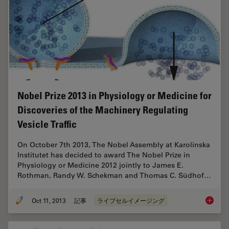
Nobel Prize 2013 in Physiology or Medicine for
Discoveries of the Machinery Regulating
Vesicle Traffic
On October 7th 2013, The Nobel Assembly at Karolinska
Institutet has decided to award The Nobel Prize in
Physiology or Medicine 2012 jointly to James E.
Rothman, Randy W. Schekman and Thomas C. Südhof…
Oct 11, 2013
記事
ライブセルイメージング
Nobel Pr