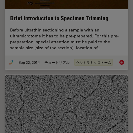
Brief Introduction to Specimen Trimming
Before ultrathin sectioning a sample with an
ultramicrotome it has to be pre-prepared. For this pre-
preparation, special attention must be paid to the
sample size (size of the section), location of…
Sep 22, 2014
チュートリアル
ウルトラミクロトーム
Brief I