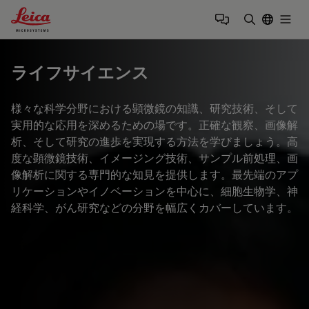
Leica Microsystems Logo
Togg
検索用語を
ライフサイエンス
様々な科学分野における顕微鏡の知識、研究技術、そして
実用的な応用を深めるための場です。正確な観察、画像解
析、そして研究の進歩を実現する方法を学びましょう。高
度な顕微鏡技術、イメージング技術、サンプル前処理、画
像解析に関する専門的な知見を提供します。最先端のアプ
リケーションやイノベーションを中心に、細胞生物学、神
経科学、がん研究などの分野を幅広くカバーしています。