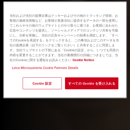
当社および当社の提携企業はクッキーおよびその他のトラッキング技術、お
客様の連絡先情報など、お客様が直接当社に提供するデータの一部を使用し
てこれらやその他のウェブサイトとのやり取りに基づき、お客様に合わせた
広告やコンテンツを提供し、ソーシャルメディアでのコンテンツ共有を可能
にし、分析を実施し、当社の広告キャンペーンの効果を測定します。「すべ
てのCookieを承認する」をクリックすると、この事項およびこのデータを当
社の提携企業（以下のリンクをご覧ください）と共有することに同意しま
す。当社ウェブサイトの下部にある「Cookieの設定」から、いつでも同意の
内容を変更することができます。当社の業務慣行の詳細につきましては、当
社のCookieに関する通知をお読みください
Cookie Notice
Leica Microsystems Cookie Partners Details
Cookie 設定
すべての Cookie を受け入れる