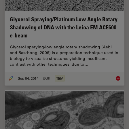
Glycerol Spraying/Platinum Low Angle Rotary
Shadowing of DNA with the Leica EM ACE600
e-beam
Glycerol spraying/low angle rotary shadowing (Aebi
and Baschong, 2006) is a preparation technique used in
biology to visualize structures yielding insufficent
contrast with other techniques, due to…
Sep 04, 2014
記事
TEM
Glycero