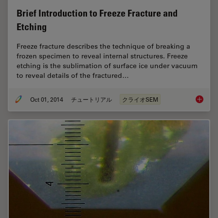
Brief Introduction to Freeze Fracture and
Etching
Freeze fracture describes the technique of breaking a
frozen specimen to reveal internal structures. Freeze
etching is the sublimation of surface ice under vacuum
to reveal details of the fractured…
Oct 01, 2014
チュートリアル
クライオSEM
Brief In