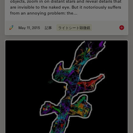
objects, zoom in on distant stars and reveal details that
are invisible to the naked eye. But it notoriously suffers
from an annoying problem: the…
May 11, 2015
記事
ライトシート顕微鏡
Confoca