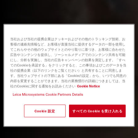
当社および当社の提携企業はクッキーおよびその他のトラッキング技術、お
客様の連絡先情報など、お客様が直接当社に提供するデータの一部を使用し
てこれらやその他のウェブサイトとのやり取りに基づき、お客様に合わせた
広告やコンテンツを提供し、ソーシャルメディアでのコンテンツ共有を可能
にし、分析を実施し、当社の広告キャンペーンの効果を測定します。「すべ
てのCookieを承認する」をクリックすると、この事項およびこのデータを当
社の提携企業（以下のリンクをご覧ください）と共有することに同意しま
す。当社ウェブサイトの下部にある「Cookieの設定」から、いつでも同意の
内容を変更することができます。当社の業務慣行の詳細につきましては、当
社のCookieに関する通知をお読みください
Cookie Notice
Leica Microsystems Cookie Partners Details
Cookie 設定
すべての Cookie を受け入れる