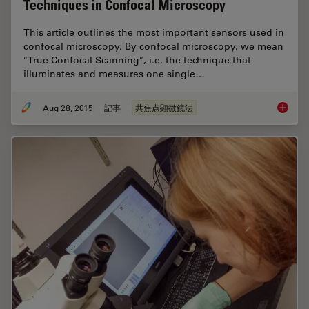
Techniques in Confocal Microscopy
This article outlines the most important sensors used in
confocal microscopy. By confocal microscopy, we mean
"True Confocal Scanning", i.e. the technique that
illuminates and measures one single…
Aug 28, 2015
記事
共焦点顕微鏡法
From Li