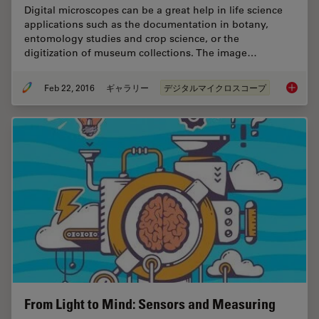
Digital microscopes can be a great help in life science
applications such as the documentation in botany,
entomology studies and crop science, or the
digitization of museum collections. The image…
Feb 22, 2016
ギャラリー
デジタルマイクロスコープ
Life Sc
From Light to Mind: Sensors and Measuring