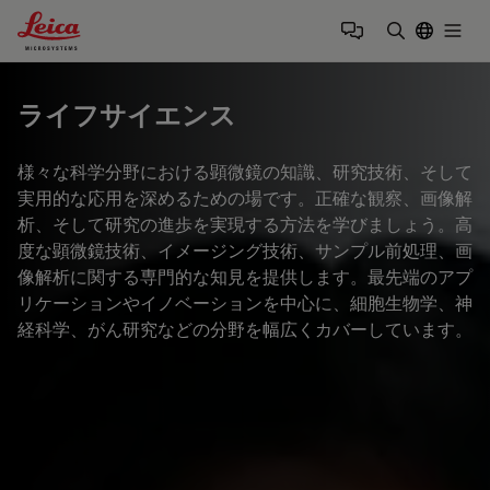
Leica Microsystems Logo
Togg
検索用語を
ライフサイエンス
様々な科学分野における顕微鏡の知識、研究技術、そして
実用的な応用を深めるための場です。正確な観察、画像解
析、そして研究の進歩を実現する方法を学びましょう。高
度な顕微鏡技術、イメージング技術、サンプル前処理、画
像解析に関する専門的な知見を提供します。最先端のアプ
リケーションやイノベーションを中心に、細胞生物学、神
経科学、がん研究などの分野を幅広くカバーしています。