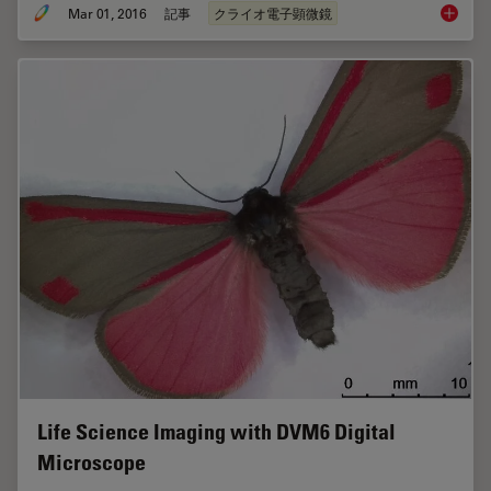
Mar 01, 2016
記事
クライオ電子顕微鏡
Imaging
Life Science Imaging with DVM6 Digital
Microscope