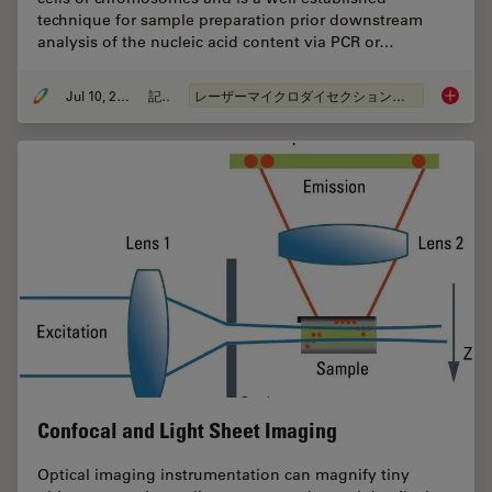
technique for sample preparation prior downstream
analysis of the nucleic acid content via PCR or…
Jul 10, 2015
記事
レーザーマイクロダイセクション（LMD）
Workflo
Confocal and Light Sheet Imaging
Optical imaging instrumentation can magnify tiny