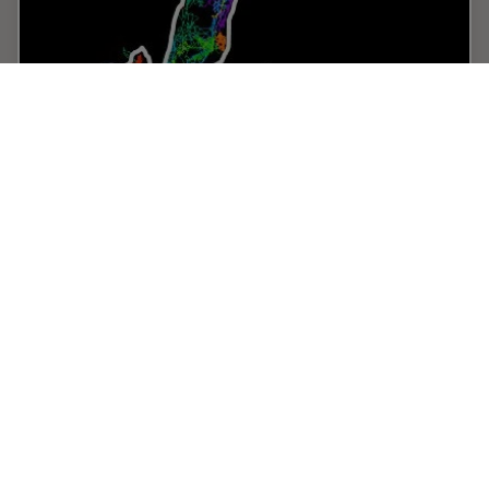
Universal PAINT – Dynamic Super-Resolution
Microscopy
Super-resolution microscopy techniques have
revolutionized biology for the last ten years. With their
help cellular components can now be visualized at the
size of a protein. Nevertheless, imaging…
Mar 02, 2015
記事
ライブセルイメージング
Univers