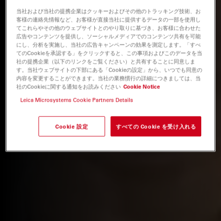
当社および当社の提携企業はクッキーおよびその他のトラッキング技術、お
客様の連絡先情報など、お客様が直接当社に提供するデータの一部を使用し
てこれらやその他のウェブサイトとのやり取りに基づき、お客様に合わせた
広告やコンテンツを提供し、ソーシャルメディアでのコンテンツ共有を可能
にし、分析を実施し、当社の広告キャンペーンの効果を測定します。「すべ
てのCookieを承認する」をクリックすると、この事項およびこのデータを当
社の提携企業（以下のリンクをご覧ください）と共有することに同意しま
す。当社ウェブサイトの下部にある「Cookieの設定」から、いつでも同意の
内容を変更することができます。当社の業務慣行の詳細につきましては、当
社のCookieに関する通知をお読みください
Cookie Notice
Leica Microsystems Cookie Partners Details
Cookie 設定
すべての Cookie を受け入れる