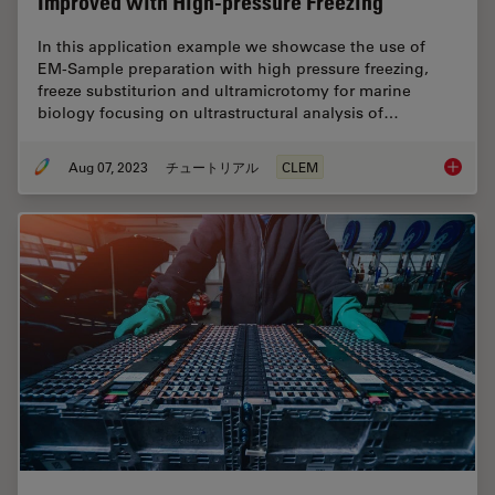
Improved with High-pressure Freezing
In this application example we showcase the use of
EM-Sample preparation with high pressure freezing,
freeze substiturion and ultramicrotomy for marine
biology focusing on ultrastructural analysis of…
Aug 07, 2023
チュートリアル
CLEM
How Mar