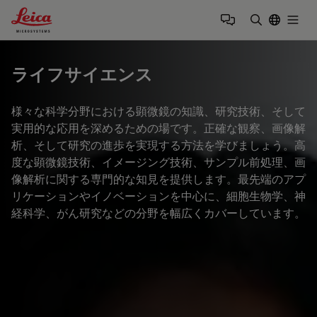
Leica Microsystems Logo
Togg
検索用語を
ライフサイエンス
様々な科学分野における顕微鏡の知識、研究技術、そして
実用的な応用を深めるための場です。正確な観察、画像解
析、そして研究の進歩を実現する方法を学びましょう。高
度な顕微鏡技術、イメージング技術、サンプル前処理、画
像解析に関する専門的な知見を提供します。最先端のアプ
リケーションやイノベーションを中心に、細胞生物学、神
経科学、がん研究などの分野を幅広くカバーしています。