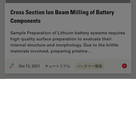
Cross Section Ion Beam Milling of Battery
Components
Sample Preparation of Lithium battery systems requires
high quality surface preparation to evaluate their
internal structure and morphology. Due to the brittle
materials involved, preparing pristine…
Oct 13, 2021
チュートリアル
バッテリー製造
Cross S