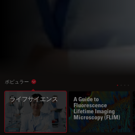
ポピュラー
Show subnavigation
ライフサイエンス
A Guide to
Fluorescence
Lifetime Imaging
Microscopy (FLIM)