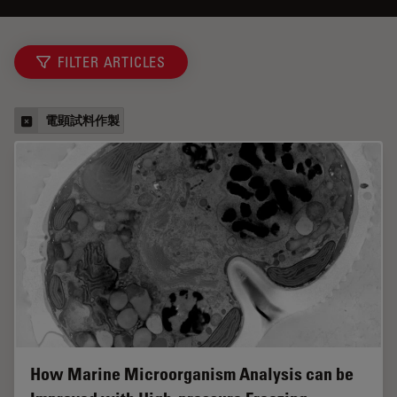
FILTER ARTICLES
電顕試料作製
How Marine Microorganism Analysis can be