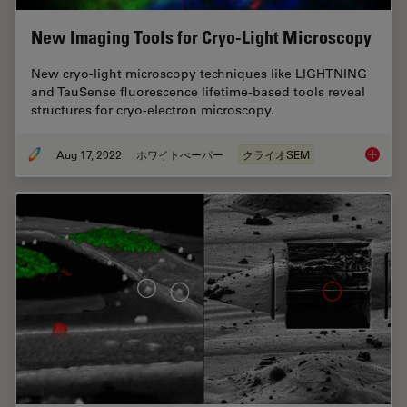
New Imaging Tools for Cryo-Light Microscopy
New cryo-light microscopy techniques like LIGHTNING
and TauSense fluorescence lifetime-based tools reveal
structures for cryo-electron microscopy.
Aug 17, 2022
ホワイトぺーパー
クライオSEM
New Ima