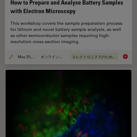
How to Prepare and Analyse Battery Samples
with Electron Microscopy
This workshop covers the sample preparation process
for lithium and novel battery sample analysis, as well
as other semiconductor samples requiring high-
resolution cross-section imaging.
May 25, 2023
オンラインセミナー
エレクトロニクスのための断面解析
How to 