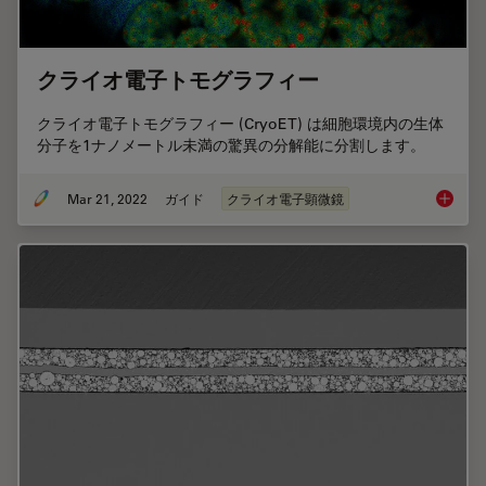
クライオ電子トモグラフィー
クライオ電子トモグラフィー (CryoET) は細胞環境内の生体
分子を1ナノメートル未満の驚異の分解能に分割します。
Mar 21, 2022
ガイド
クライオ電子顕微鏡
クライ