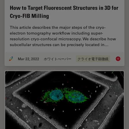
How to Target Fluorescent Structures in 3D for
Cryo-FIB Milling
This article describes the major steps of the cryo-
electron tomography workflow including super-
resolution cryo-confocal microscopy. We describe how
subcellular structures can be precisely located in…
Mar 22, 2022
ホワイトぺーパー
クライオ電子顕微鏡
How to T