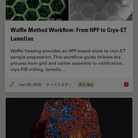
Waffle Method Workflow: From HPF to Cryo-ET
Lamellae
Waffle freezing provides an HPF-based route to cryo-ET
sample preparation. This workflow guide follows the
process from grid and carrier assembly to vitrification,
cryo-FIB milling, lamella…
Jun 29, 2026
ケーススタディ
高圧凍結
Waffle 