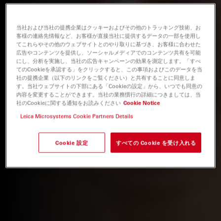
当社および当社の提携企業はクッキーおよびその他のトラッキング技術、お
客様の連絡先情報など、お客様が直接当社に提供するデータの一部を使用し
てこれらやその他のウェブサイトとのやり取りに基づき、お客様に合わせた
広告やコンテンツを提供し、ソーシャルメディアでのコンテンツ共有を可能
にし、分析を実施し、当社の広告キャンペーンの効果を測定します。「すべ
てのCookieを承認する」をクリックすると、この事項およびこのデータを当
社の提携企業（以下のリンクをご覧ください）と共有することに同意しま
す。当社ウェブサイトの下部にある「Cookieの設定」から、いつでも同意の
内容を変更することができます。当社の業務慣行の詳細につきましては、当
社のCookieに関する通知をお読みください
Cookie Notice
Leica Microsystems Cookie Partners Details
Cookie 設定
すべての Cookie を受け入れる