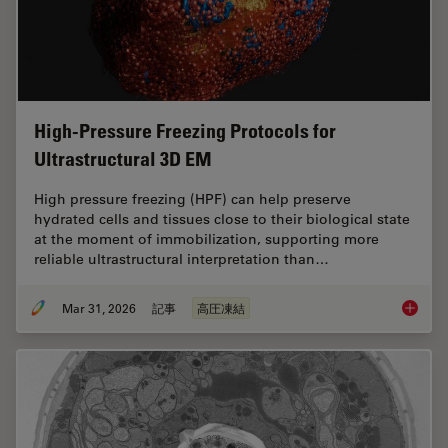
High-Pressure Freezing Protocols for
Ultrastructural 3D EM
High pressure freezing (HPF) can help preserve
hydrated cells and tissues close to their biological state
at the moment of immobilization, supporting more
reliable ultrastructural interpretation than…
Mar 31, 2026
記事
高圧凍結
High-Pr