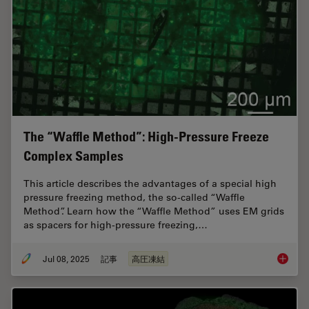
The “Waffle Method”: High-Pressure Freeze
Complex Samples
This article describes the advantages of a special high
pressure freezing method, the so-called “Waffle
Method”. Learn how the “Waffle Method” uses EM grids
as spacers for high-pressure freezing,…
Jul 08, 2025
記事
高圧凍結
The “Wa