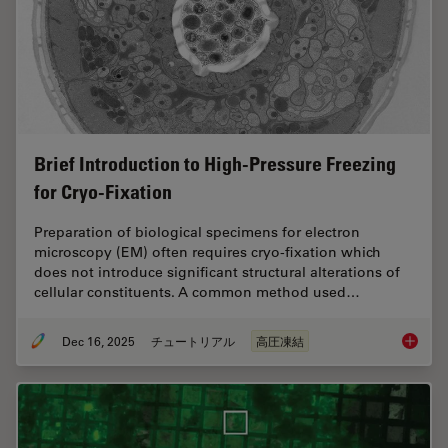
Brief Introduction to High-Pressure Freezing
for Cryo-Fixation
Preparation of biological specimens for electron
microscopy (EM) often requires cryo-fixation which
does not introduce significant structural alterations of
cellular constituents. A common method used…
Dec 16, 2025
チュートリアル
高圧凍結
Brief In