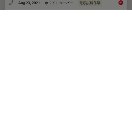
Aug 23, 2021
ホワイトぺーパー
電顕試料作製
How to 
How to Keep Your Samples Under
Physiological Conditions
The Coral Life workflow combines dynamic data with
the best possible sample fixation by high pressure