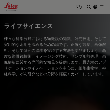
Leica Microsystems Logo
Togg
検索用語を
ライフサイエンス
様々な科学分野における顕微鏡の知識、研究技術、そして
実用的な応用を深めるための場です。正確な観察、画像解
析、そして研究の進歩を実現する方法を学びましょう。高
度な顕微鏡技術、イメージング技術、サンプル前処理、画
像解析に関する専門的な知見を提供します。最先端のアプ
リケーションやイノベーションを中心に、細胞生物学、神
経科学、がん研究などの分野を幅広くカバーしています。