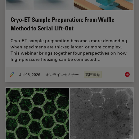
Cryo-ET Sample Preparation: From Waffle
Method to Serial Lift-Out
Cryo-ET sample preparation becomes more demanding
when specimens are thicker, larger, or more complex.
This webinar brings together four perspectives on how
high-pressure freezing can be connected…
Jul 08, 2026
オンラインセミナー
高圧凍結
Cryo-ET